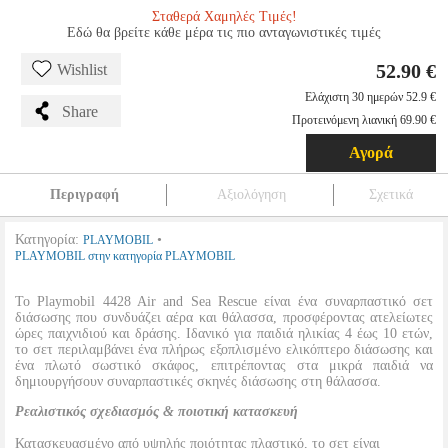
Σταθερά Χαμηλές Τιμές!
Εδώ θα βρείτε κάθε μέρα τις πιο ανταγωνιστικές τιμές
52.90 €
Wishlist
Ελάχιστη 30 ημερών 52.9 €
Share
Προτεινόμενη λιανική 69.90 €
Αγορά
Περιγραφή
Αξιολόγηση
Σχετικά
Κατηγορία:
•
PLAYMOBIL
PLAYMOBIL στην κατηγορία PLAYMOBIL
Το Playmobil 4428 Air and Sea Rescue είναι ένα συναρπαστικό σετ
διάσωσης που συνδυάζει αέρα και θάλασσα, προσφέροντας ατελείωτες
ώρες παιχνιδιού και δράσης. Ιδανικό για παιδιά ηλικίας 4 έως 10 ετών,
το σετ περιλαμβάνει ένα πλήρως εξοπλισμένο ελικόπτερο διάσωσης και
ένα πλωτό σωστικό σκάφος, επιτρέποντας στα μικρά παιδιά να
δημιουργήσουν συναρπαστικές σκηνές διάσωσης στη θάλασσα.
Ρεαλιστικός σχεδιασμός & ποιοτική κατασκευή
Κατασκευασμένο από υψηλής ποιότητας πλαστικό, το σετ είναι