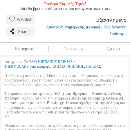
Σταθερά Χαμηλές Τιμές!
Εδώ θα βρείτε κάθε μέρα τις πιο ανταγωνιστικές τιμές
Εξαντλημένο
Wishlist
Αποστολή ενημέρωσης με email μόλις ξαναγίνει
Share
διαθέσιμο
Περιγραφή
Αξιολόγηση
Σχετικά
Κατηγορία:
•
ΤΑΙΣΜΑ ΝΗΠΙΑΚΗΣ ΗΛΙΚΙΑΣ
THERMOBABY στην κατηγορία ΤΑΙΣΜΑ ΝΗΠΙΑΚΗΣ ΗΛΙΚΙΑΣ
Η πλαστική σαλιάρα της Thermobaby είναι πολύ μαλακή και εύκαμπτη
προσφέροντας μέγιστη άνεση.Είναι αρκετά πρακτική και βολική.Το
προϊόν ακολουθεί όλες τις απαραίτητες προδιαγραφές ασφαλείας.
Τα προϊόντα των κατηγοριών
Αθλητικά, Βρεφικά - Παιδικά, Ενδυση
Υπόδηση
πωλούνται από την εταιρεία
Electronic Shopping Greece ΑΕ
σε συνεργασία με το site
Plus4u.gr
. Η υποστήριξη μετά την πώληση και
οι εγγυήσεις των προϊόντων αυτών παρέχονται από την ίδια εταιρεία
μέσα από το site www.plus4u.gr και το τηλεφωνικό κέντρο 211 2000
700.
Μπορείτε να συνδυάσετε τα προϊόντα αυτά με τα υπόλοιπα προϊόντα του