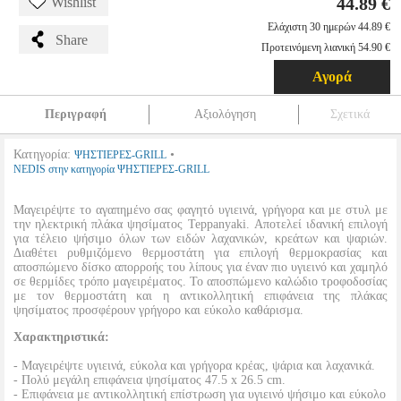
44.89 €
Wishlist
Ελάχιστη 30 ημερών 44.89 €
Share
Προτεινόμενη λιανική 54.90 €
Αγορά
Περιγραφή
Αξιολόγηση
Σχετικά
Κατηγορία:
•
ΨΗΣΤΙΕΡΕΣ-GRILL
NEDIS στην κατηγορία ΨΗΣΤΙΕΡΕΣ-GRILL
Μαγειρέψτε το αγαπημένο σας φαγητό υγιεινά, γρήγορα και με στυλ με
την ηλεκτρική πλάκα ψησίματος Teppanyaki. Αποτελεί ιδανική επιλογή
για τέλειο ψήσιμο όλων των ειδών λαχανικών, κρεάτων και ψαριών.
Διαθέτει ρυθμιζόμενο θερμοστάτη για επιλογή θερμοκρασίας και
αποσπώμενο δίσκο απορροής του λίπους για έναν πιο υγιεινό και χαμηλό
σε θερμίδες τρόπο μαγειρέματος. Το αποσπώμενο καλώδιο τροφοδοσίας
με τον θερμοστάτη και η αντικολλητική επιφάνεια της πλάκας
ψησίματος προσφέρουν γρήγορο και εύκολο καθάρισμα.
Χαρακτηριστικά:
- Mαγειρέψτε υγιεινά, εύκολα και γρήγορα κρέας, ψάρια και λαχανικά.
- Πολύ μεγάλη επιφάνεια ψησίματος 47.5 x 26.5 cm.
- Επιφάνεια με αντικολλητική επίστρωση για υγιεινό ψήσιμο και εύκολο