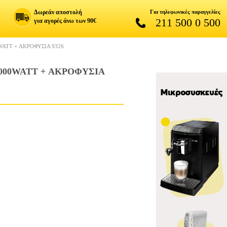
Δωρεάν αποστολή
Για τηλεφωνικές παραγγελίες
211 500 0 500
για αγορές άνω των 90€
ATT + ΑΚΡΟΦΥΣΙΑ 9326
000WATT + ΑΚΡΟΦΥΣΙΑ