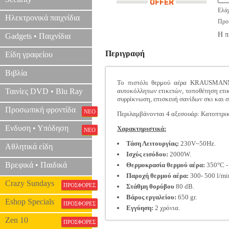
Ελάχ
Ηλεκτρονικά παιχνίδια
Προτ
Η π
Gadgets • Παιχνίδια
Περιγραφή
Είδη γραφείου
Βιβλία
Το πιστόλι θερμού αέρα KRAUSMANN π
Ταινίες DVD • Blu Ray
αυτοκόλλητων ετικετών, τοποθέτηση ετ
συρρίκνωση, επισκευή σανίδων σκι και 
Προσωπική φροντίδα
ΝΕΟ
Περιλαμβάνονται 4 αξεσουάρ: Κατοπτρι
Ενδυση • Υπόδηση
Χαρακτηριστικά:
ΝΕΟ
Τάση Λειτουργίας:
230V~50Hz.
Αθλητικά είδη
Ισχύς εισόδου:
2000W.
Βρεφικά • Παιδικά
Θερμοκρασία θερμού αέρα:
350°C -
Παροχή θερμού αέρα:
300- 500 l/mi
Crazy Sundays
ΠΡΟΣΦΟΡΕΣ
Στάθμη θορύβου
80 dB.
Βάρος εργαλείου:
650 gr.
Eshop Specials
ΠΡΟΣΦΟΡΕΣ
Εγγύηση:
2 χρόνια.
Zen 10
ΠΡΟΣΦΟΡΕΣ