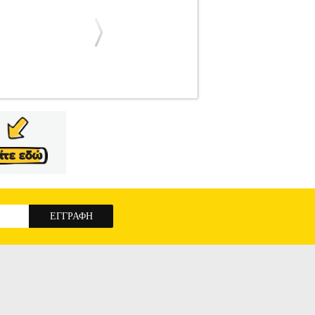
TLS.040252
KRAUSMANN
KRAUSMANN
ΣΤΟΛΙΑ ΘΕΡΜΟΥ ΑΕΡΑ Το πιστόλι θερμού
και συνθετικά υλικά, αφαίρεση αυτοκόλλητων
ων με επικάλυψη από PVC), εφαρμογή σωλήνων
υάρ: Κατοπτρικό ακροφύσιο, Κωνικό ακροφύσιο,
ς εισόδου: 2000W.• Θερμοκρασία θερμού αέρα:
γγύηση: 2 χρόνια.
ΠΙΣΤΟΛΙ ΘΕΡΜΟΥ ΑΕΡΑ
6