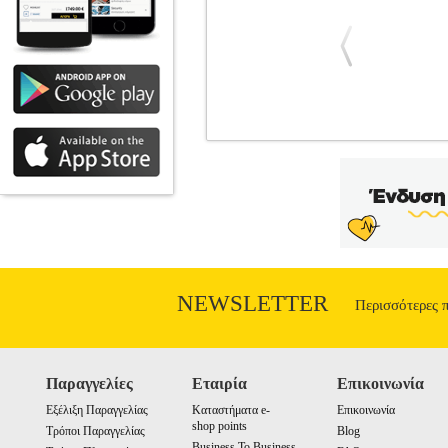
ΠΙΣΤΟΛΙ ΘΕΡΜΟΥ ΑΕΡΑ ΗΛΕΚΤΡΙ
ΠΙΣΤΟΛΙΑ ΘΕΡΜΟΥ ΑΕΡΑ
Κατηγορ
αέρα KRAUSMANN προορίζεται για την α
ετικετών, τοποθέτηση ετικετών PVC, σ
με συρρίκνωση, επισκευή σανίδων σκι κ
Πλατύ ακροφύσιο, Ακροφύσιο προστασία
350°C - 600°C.• Παροχή θερμού αέρα: 3
NEWSLETTER
Περισσότερες 
Παραγγελίες
Εταιρία
Επικοινωνία
Εξέλιξη Παραγγελίας
Καταστήματα e-
Επικοινωνία
shop points
Τρόποι Παραγγελίας
Blog
Business To Business