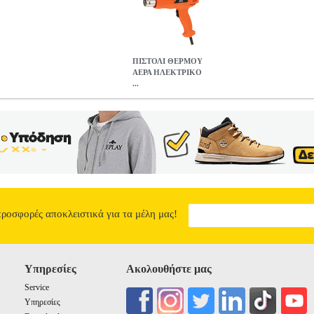
ΠΙΣΤΟΛΙ ΘΕΡΜΟΥ
ΑΕΡΑ ΗΛΕΚΤΡΙΚΟ
...
ΚΟ KRAUSMANN 2000WATT + ΑΚΡΟΦΥΣΙΑ 9326
TLS.040252
ία: ΠΙΣΤΟΛΙΑ ΘΕΡΜΟΥ ΑΕΡΑ •KRAUSMANN στην κατηγορία ΠΙ
φαίρεση υπολειμμάτων χρωμάτων και χρωμάτων από ξύλο, μέταλλο 
ύντηξη συνθετικών υλικών (συμπεριλαμβανομένων υλικών και φύλλ
αι σερφ, καθώς και παρόμοιου εξοπλισμού.Περιλαμβάνονται 4 αξεσο
ς γυαλιού. Χαρακτηριστικά: • Τάση Λειτουργίας: 230V~50Hz.• Ισχύ
00- 500 l/min.• Στάθμη θορύβου 80 dB.• Βάρος εργαλείου: 650 gr.• Ε
ΗΛΕΚΤΡΙΚΟ KRAUSMANN 2000WATT + ΑΚΡΟΦΥΣΙΑ 932
14.90
προσφορές αποκλειστικά για τα μέλη μας!
10
4
4
Υπηρεσίες
Ακολουθήστε μας
Service
Υπηρεσίες