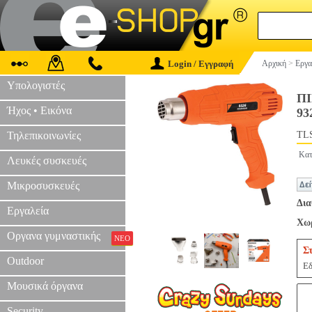
Login / Εγγραφή
Αρχική
>
Εργα
Υπολογιστές
Π
Ήχος • Εικόνα
93
Τηλεπικοινωνίες
TLS
Κατ
Λευκές συσκευές
Μικροσυσκευές
Δια
Εργαλεία
Χωρ
Οργανα γυμναστικής
ΝΕΟ
Σ
Outdoor
Εδ
Μουσικά όργανα
Security