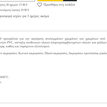
Προσθήκη στη wishlist
ιστη 30 ημερών 15.90 €
εινόμενη λιανική 19.90 €
ροσφορά ισχύει για 3 ημέρες ακόμα
ροορίζεται για την αφαίρεση υπολειμμάτων χρωμάτων και χρωμάτων από ξύ
ικετών PVC, σύντηξη συνθετικών υλικών (συμπεριλαμβανομένων υλικών και φύλλω
σερφ, καθώς και παρόμοιου εξοπλισμού.
κό ακροφύσιο, Κωνικό ακροφύσιο, Πλατύ ακροφύσιο, Ακροφύσιο προστασίας γυαλι
 600°C.
n.