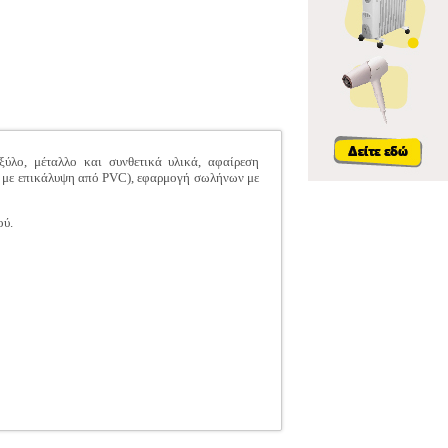
λο, μέταλλο και συνθετικά υλικά, αφαίρεση
ν με επικάλυψη από PVC), εφαρμογή σωλήνων με
ού.