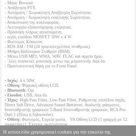
- Music Browser.
- Αναζήτηση PTY.
- Αυτόματη / Χειροκίνητη Αναζήτηση Συχνότητας.
- Αυτόματη / Χειροκίνητη εναλλαγής Συχνότητας.
- Ανακοίνωση της κυκλοφορίας.
- Λειτουργία εξοικονόμησης ενέργειας.
- Πρόσοψη πλήρως αποσπώμενη.
- ισχύς εισόδου MOSFET 50W x 4 W.
- Φωτισμός Κόκκινος.
- RDS AM / FM (24 προεπιλεγμένους σταθμούς).
- Μνήμη Καλύτερων Σταθμών (BSM).
- Μέσω USB MP3, WMA, WAV, FLAC και αρχεία ήχου.
- ’λλες συσκευές μουσικής μέσω της μπροστινής Aux-In.
- Προστατευτική θήκη για το Front Panel.
•
Ισχύς:
4 x 50W.
•
Οθόνη:
Ψηφιακή οθόνη LCD.
•
Bluetooth:
Όχι.
•
Είσοδοι:
USB, Aux-In.
•
Ήχος:
High Pass Filter, Low Pass Filter, Ρυθμιστής επιπέδου πηγής,
Direct Sub Drive, Advanced Sound Retriever, Αναλυτής φάσματος,
Ισοσταθμιστής γραφικών 5-Band Ισοσταθμιστής γραφικών, RCA Pre-
Outs 1 (Πίσω ή Subwoofer).
•
Οθόνη:
Φωτισμός, Ευρεία γωνία, VA Οθόνη LCD (1 γραμμή με 12
χαρακτήρες), Έλεγχος φωτεινότητας.
•
Συμβατότητα:
Android V4.0 και υψηλότερα.
Η ιστοσελίδα χρησιμοποιεί cookies για την ευκολία της
•
Εγγύηση:
2 Χρόνια.
DOA 7 ημερών