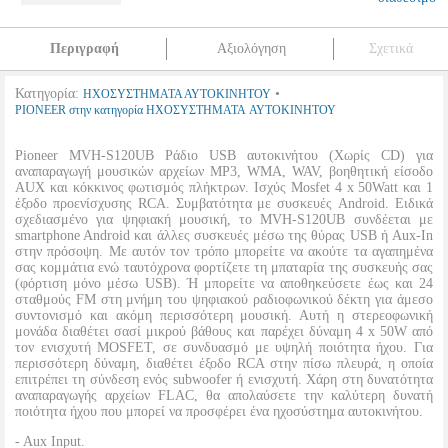
Περιγραφή
Αξιολόγηση
Σχετικά
Κατηγορία:
•
ΗΧΟΣΥΣΤΗΜΑΤΑ ΑΥΤΟΚΙΝΗΤΟΥ
PIONEER στην κατηγορία ΗΧΟΣΥΣΤΗΜΑΤΑ ΑΥΤΟΚΙΝΗΤΟΥ
Pioneer MVH-S120UB Ράδιο USB αυτοκινήτου (Χωρίς CD) για
αναπαραγωγή μουσικών αρχείων MP3, WMA, WAV, βοηθητική είσοδο
AUX και κόκκινος φωτισμός πλήκτρων. Ισχύς Mosfet 4 x 50Watt και 1
έξοδο προενίσχυσης RCA. Συμβατότητα με συσκευές Android. Ειδικά
σχεδιασμένο για ψηφιακή μουσική, το MVH-S120UB συνδέεται με
smartphone Android και άλλες συσκευές μέσω της θύρας USB ή Aux-In
στην πρόσοψη. Με αυτόν τον τρόπο μπορείτε να ακούτε τα αγαπημένα
σας κομμάτια ενώ ταυτόχρονα φορτίζετε τη μπαταρία της συσκευής σας
(φόρτιση μόνο μέσω USB). Ή μπορείτε να αποθηκεύσετε έως και 24
σταθμούς FM στη μνήμη του ψηφιακού ραδιοφωνικού δέκτη για άμεσο
συντονισμό και ακόμη περισσότερη μουσική. Αυτή η στερεοφωνική
μονάδα διαθέτει σασί μικρού βάθους και παρέχει δύναμη 4 x 50W από
τον ενισχυτή MOSFET, σε συνδυασμό με υψηλή ποιότητα ήχου. Για
περισσότερη δύναμη, διαθέτει έξοδο RCA στην πίσω πλευρά, η οποία
επιτρέπει τη σύνδεση ενός subwoofer ή ενισχυτή. Χάρη στη δυνατότητα
αναπαραγωγής αρχείων FLAC, θα απολαύσετε την καλύτερη δυνατή
ποιότητα ήχου που μπορεί να προσφέρει ένα ηχοσύστημα αυτοκινήτου.
- Aux Input.