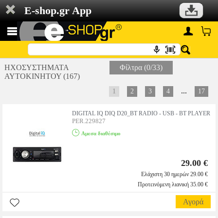
E-shop.gr App
ΗΧΟΣΥΣΤΗΜΑΤΑ
Φίλτρα (0/33)
ΑΥΤΟΚΙΝΗΤΟΥ (167)
...
1
2
3
4
17
DIGITAL IQ DIQ D20_BT RADIO - USB - BT PLAYER
PER.229827
Αμεσα διαθέσιμο
29.00 €
Ελάχιστη 30 ημερών 29.00 €
Προτεινόμενη λιανική 35.00 €
Αγορά