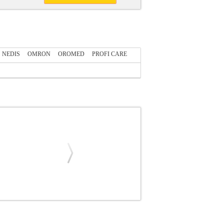
NEDIS
OMRON
OROMED
PROFI CARE
γορία: ΠΙΕΣΟΜΕΤΡΑ •FYSIC στην κατηγορία
τάλληλο για περιφέρεια βραχίονα εύρους 22 -
ου καρδιακού ρυθμού. -Ένδειξη WHO (φωτεινή