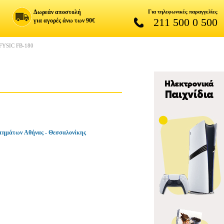
Δωρεάν αποστολή
Για τηλεφωνικές παραγγελίες
211 500 0 500
για αγορές άνω των 90€
YSIC FB-180
τημάτων Αθήνας - Θεσσαλονίκης