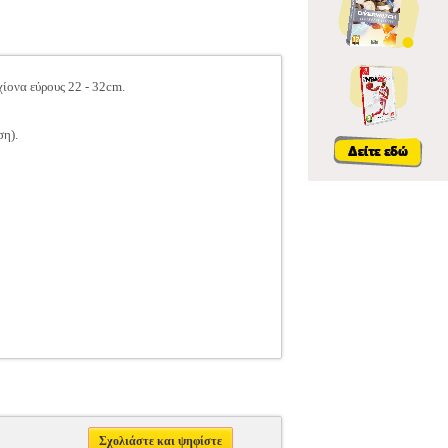
ίονα εύρους 22 - 32cm.
ση).
Σχολιάστε και ψηφίστε