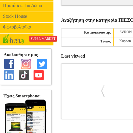
Προτάσεις Για Δώρα
Stock House
Αναζήτηση στην κατηγορία ΠΙΕ
Φωτοβολταϊκά
Κατασκευαστής
AVRON
SUPER MARKET
Τύπος
Καρπού
Last viewed
ΠΙΕΣΟΜΕΤΡΟ ΜΠΡΑΤΣΟΥ FYSIC FB
ΠΙΕΣΟΜΕΤΡΑ Ψηφιακό πιεσόμετρο μπράτσ
32cm. -Περιβραχιόνιο που φουσκώνει α