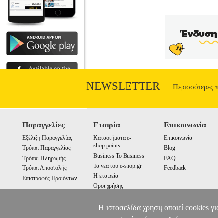
ένδειξη πίεσης: πράσινο=οκ, κίτρινο=ε
Μεγάλη φωτιζόμενη οθόνη - Ένδειξη χα
Εύρος βραχίονα: 22 - 32cm.• Μπαταρί
ένδειξη χαμηλής 
NEWSLETTER
Περισσότερες 
Παραγγελίες
Εταιρία
Επικοινωνία
Εξέλιξη Παραγγελίας
Καταστήματα e-
Επικοινωνία
shop points
Τρόποι Παραγγελίας
Blog
Business To Business
Τρόποι Πληρωμής
FAQ
Τα νέα του e-shop.gr
Τρόποι Αποστολής
Feedback
Η εταιρεία
Επιστροφές Προιόντων
Οροι χρήσης
Cookies
Η ιστοσελίδα χρησιμοποιεί cookies γι