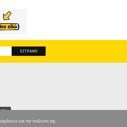
μη 90 μετρήσεων - Αυτόματη απενεργοποίηση -
Λειτουργία: ψηφιακή.• Μνήμη: 90 μετρήσεις.•
η απενεργοποίηση, μεγάλη φωτιζόμενη οθόνη,
ΤΣΟΥ FYSIC FB-180
αφημίσεων και την ανάλυση της