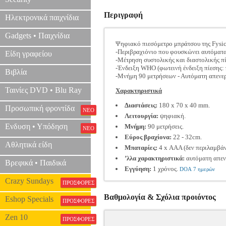
Περιγραφή
Ηλεκτρονικά παιχνίδια
Gadgets • Παιχνίδια
Ψηφιακό πιεσόμετρο μπράτσου της Fysic
-Περιβραχιόνιο που φουσκώνει αυτόματα
Είδη γραφείου
-Μέτρηση συστολικής και διαστολικής π
-Ένδειξη WHO (φωτεινή ένδειξη πίεσης:
Βιβλία
-Μνήμη 90 μετρήσεων - Αυτόματη απενερ
Ταινίες DVD • Blu Ray
Χαρακτηριστικά
Διαστάσεις:
180 x 70 x 40 mm.
Προσωπική φροντίδα
ΝΕΟ
Λειτουργία:
ψηφιακή.
Ενδυση • Υπόδηση
Μνήμη:
90 μετρήσεις.
ΝΕΟ
Εύρος βραχίονα:
22 - 32cm.
Αθλητικά είδη
Μπαταρίες:
4 x ΑΑΑ (δεν περιλαμβάν
’λλα χαρακτηριστικά:
αυτόματη απενε
Βρεφικά • Παιδικά
Εγγύηση:
1 χρόνος.
DOA 7 ημερών
Crazy Sundays
ΠΡΟΣΦΟΡΕΣ
Βαθμολογία & Σχόλια προιόντος
Eshop Specials
ΠΡΟΣΦΟΡΕΣ
Zen 10
ΠΡΟΣΦΟΡΕΣ