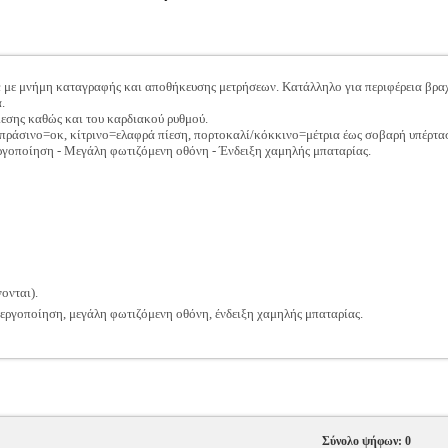
 με μνήμη καταγραφής και αποθήκευσης μετρήσεων. Κατάλληλο για περιφέρεια βραχ
.
ίεσης καθώς και του καρδιακού ρυθμού.
 πράσινο=οκ, κίτρινο=ελαφρά πίεση, πορτοκαλί/κόκκινο=μέτρια έως σοβαρή υπέρτα
γοποίηση - Μεγάλη φωτιζόμενη οθόνη - Ένδειξη χαμηλής μπαταρίας.
ονται).
ργοποίηση, μεγάλη φωτιζόμενη οθόνη, ένδειξη χαμηλής μπαταρίας.
Σύνολο ψήφων: 0