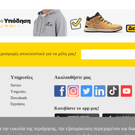
λαφρά πίεση, πορτοκαλί/κόκκινο=μέτρια έως σοβαρή υπέρταση). -Μνή
μηλής μπαταρίας.Χαρακτηριστικά • Διαστάσεις: 180 x 70 x 40 mm.• 
ες: 4 x ΑΑΑ (δεν περιλαμβάνονται).• ’λλα χαρακτηριστικά: αυτόματ
μπαταρίας.• Εγγύηση: 1 χρόνος. DOA 7 ημερών
ΠΙΕΣΟΜΕΤΡΟ ΜΠΡΑ
54.00
προσφορές αποκλειστικά για τα μέλη μας!
Υπηρεσίες
Ακολουθήστε μας
Service
Υπηρεσίες
Downloads
Εγγυήσεις
Κατεβάστε το app μας!
α την ευκολία της περιήγησης, την εξατομίκευση περιεχομένου και δι