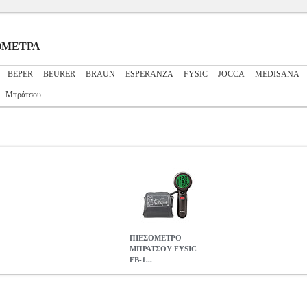
ΣΟΜΕΤΡΑ
BEPER
BEURER
BRAUN
ESPERANZA
FYSIC
JOCCA
MEDISANA
Μπράτσου
ΠΙΕΣΟΜΕΤΡΟ
ΜΠΡΑΤΣΟΥ FYSIC
FB-1...
-180
HAP.510507
HAP.510507
FYSIC
FYSIC
ΠΙΕΣΟΜΕΤΡΑ
Κατη
ου της Fysic με μνήμη καταγραφής και αποθήκευσης μετρήσεων. Κα
υτόματα. -Μέτρηση συστολικής και διαστολικής πίεσης καθώς και τ