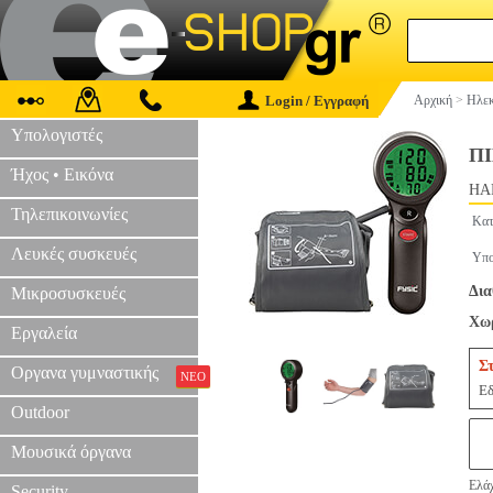
Login / Εγγραφή
Αρχική
>
Ηλεκ
Υπολογιστές
ΠΙ
Ήχος • Εικόνα
HAP
Τηλεπικοινωνίες
Κατ
Λευκές συσκευές
Υπο
Δια
Μικροσυσκευές
Χωρ
Εργαλεία
Σ
Οργανα γυμναστικής
ΝΕΟ
Εδ
Outdoor
Μουσικά όργανα
Ελάχ
Security