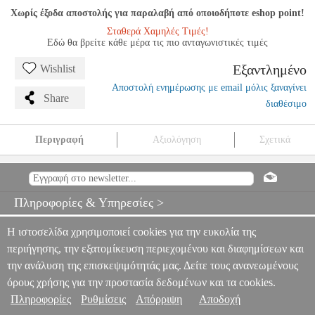
Χωρίς έξοδα αποστολής για παραλαβή από οποιοδήποτε eshop point!
Σταθερά Χαμηλές Τιμές!
Εδώ θα βρείτε κάθε μέρα τις πιο ανταγωνιστικές τιμές
Εξαντλημένο
Wishlist
Αποστολή ενημέρωσης με email μόλις ξαναγίνει
Share
διαθέσιμο
Περιγραφή
Αξιολόγηση
Σχετικά
PIERRE BOULEZ - ΣΥΓΧΡΟΝΗ ΜΟΥΣΙΚΗ ΣΚΕΨΗ 2
MSC.607401
MSC.607401
ΦΙΛΙΠΠΟΣ ΝΑΚΑΣ
ΦΙΛΙΠΠΟΣ
ΝΑΚΑΣ
ΜΟΥΣΙΚΑ ΒΙΒΛΙΑ ΘΕΩΡΗΤΙΚΑ
PIERRE BOULEZ -
Πληροφορίες & Υπηρεσίες >
ΣΥΓΧΡΟΝΗ ΜΟΥΣΙΚΗ ΣΚΕΨΗ 2
0
Η ιστοσελίδα χρησιμοποιεί cookies για την ευκολία της
περιήγησης, την εξατομίκευση περιεχομένου και διαφημίσεων και
την ανάλυση της επισκεψιμότητάς μας. Δείτε τους ανανεωμένους
όρους χρήσης για την προστασία δεδομένων και τα cookies.
Πληροφορίες
Ρυθμίσεις
Απόρριψη
Αποδοχή