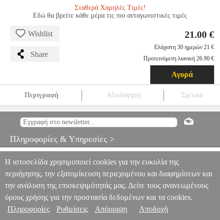
Σταθερά Χαμηλές Τιμές!
Εδώ θα βρείτε κάθε μέρα τις πιο ανταγωνιστικές τιμές
21.00 €
Wishlist
Ελάχιστη 30 ημερών 21 €
Share
Προτεινόμενη λιανική 26.90 €
Αγορά
Περιγραφή
Αξιολόγηση
Σχετικά
PCWORK PCW04B RATCHETING CRIMPING PLIER
TLS.133603
TLS.133603
PCWORK
PCWORK
ΜΙΚΡΟΕΡΓΑΛΕΙΑ
ΠΙΑΣΙΜΑΤΟΣ
PCWORK PCW04B RATCHETING CRIMPING
Πληροφορίες & Υπηρεσίες >
PLIER
21.00
Η ιστοσελίδα χρησιμοποιεί cookies για την ευκολία της
περιήγησης, την εξατομίκευση περιεχομένου και διαφημίσεων και
την ανάλυση της επισκεψιμότητάς μας. Δείτε τους ανανεωμένους
όρους χρήσης για την προστασία δεδομένων και τα cookies.
Πληροφορίες
Ρυθμίσεις
Απόρριψη
Αποδοχή