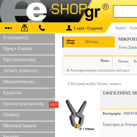
Login / Εγγραφή
Αρχική
>
Εργα
Υπολογιστές
ΜΙΚΡΟΕ
Φίλτρα
Τύπος
Σφιγκ
Ήχος • Εικόνα
Τηλεπικοινωνίες
Τύπος
Πένσες
Κ
Λευκές συσκευές
Απενεργοποίηση πολλαπλών φίλτρων
Μικροσυσκευές
Κεντρική σελίδα: Πένσες • κόφτες
Εργαλεία
ΣΦΙΓΚΤΗΡΑΣ ΜΕ
Οργανα γυμναστικής
ΝΕΟ
Κατηγορία:
ΜΙΚΡΟΕ
Outdoor
Σφιγκτήρας με Ελατήρι
Μουσικά όργανα
Security