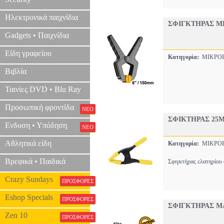
Ηλεκτρονικά παιχνίδια
ΣΦΙΓΚΤΗΡΑΣ ΜΕ
Gadgets • Παιχνίδια
Είδη γραφείου
Κατηγορία:
ΜΙΚΡΟΕ
Βιβλία
Ταινίες DVD • Blu Ray
Προσωπική φροντίδα
ΝΕΟ
ΣΦΙΚΤΗΡΑΣ 25M
Ενδυση • Υπόδηση
ΝΕΟ
Αθλητικά είδη
Κατηγορία:
ΜΙΚΡΟΕ
Βρεφικά • Παιδικά
Σφιγκτήρας ελατηρίου 
Crazy Sundays
ΠΡΟΣΦΟΡΕΣ
Eshop Specials
ΠΡΟΣΦΟΡΕΣ
ΣΦΙΓΚΤΗΡΑΣ Μ
Zen 10
ΠΡΟΣΦΟΡΕΣ