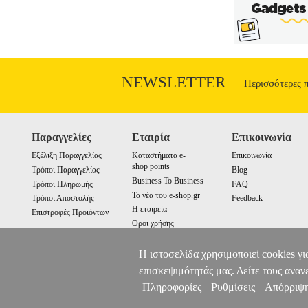
NEWSLETTER
Περισσότερες 
Παραγγελίες
Εταιρία
Επικοινωνία
Εξέλιξη Παραγγελίας
Καταστήματα e-
Επικοινωνία
shop points
Τρόποι Παραγγελίας
Blog
Business To Business
Τρόποι Πληρωμής
FAQ
Τα νέα του e-shop.gr
Τρόποι Αποστολής
Feedback
Η εταιρεία
Επιστροφές Προιόντων
Οροι χρήσης
Cookies
Η ιστοσελίδα χρησιμοποιεί cookies γι
επισκεψιμότητάς μας. Δείτε τους αναν
Πληροφορίες
Ρυθμίσεις
Απόρριψ