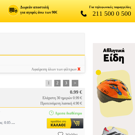
Δωρεάν αποστολή
Για τηλεφωνικές παραγγελίες
211 500 0 500
για αγορές άνω των 90€
Αφαίρεση όλων των φίλτρων
1
2
3
>
0.99 €
Ελάχιστη 30 ημερών 0.99 €
Προτεινόμενη λιανική 4.90 €
O
Αμεσα διαθέσιμο
...
ος: 0.05
Wishlist