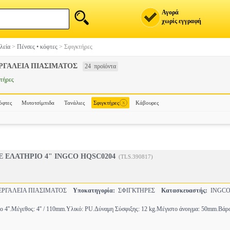
Αγορά
χωρίς εγγραφή
λεία
>
Πένσες • κόφτες
>
Σφιγκτήρες
ΡΓΑΛΕΙΑ ΠΙΑΣΙΜΑΤΟΣ
24 προϊόντα
τήρες
x
όφτες
Μυτοτσίμπιδα
Τανάλιες
Σφιγκτήρες
Κάβουρες
 ΕΛΑΤΗΡΙΟ 4" INGCO HQSC0204
(TLS.390817)
ΡΓΑΛΕΙΑ ΠΙΑΣΙΜΑΤΟΣ
Υποκατηγορία:
ΣΦΙΓΚΤΗΡΕΣ
Κατασκευαστής:
INGC
ο 4''.Μέγεθος: 4'' / 110mm.Υλικό: PU.Δύναμη Σύσφιξης: 12 kg.Μέγιστο άνοιγμα: 50mm.Βάρ