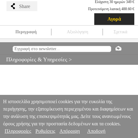
Ελάχιστη 30 ημερών 349 €
Share
Προτεινόμενη λιανική 488.60 €
Αγορά
Περιγραφή
Αξιολόγηση
Σχετικά
PC 165FE FOCAL 2WAY COAXIAL KIT,140W/70RMS MF
PER.273344
PER.273344
FOCAL
FOCAL
ΗΧΕΙΑ
ΑΥΤΟΚΙΝΗΤΟΥ
PC 165FE FOCAL 2WAY COAXIAL
Πληροφορίες & Υπηρεσίες >
KIT,140W/70RMS MF
349.00
Η ιστοσελίδα χρησιμοποιεί cookies για την ευκολία της
περιήγησης, την εξατομίκευση περιεχομένου και διαφημίσεων και
την ανάλυση της επισκεψιμότητάς μας. Δείτε τους ανανεωμένους
όρους χρήσης για την προστασία δεδομένων και τα cookies.
Πληροφορίες
Ρυθμίσεις
Απόρριψη
Αποδοχή