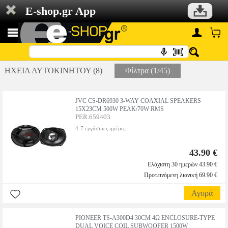
E-shop.gr App
ΗΧΕΙΑ ΑΥΤΟΚΙΝΗΤΟΥ (8)
Φίλτρα (1/45)
JVC CS-DR6930 3-WAY COAXIAL SPEAKERS
15X23CM 500W PEAK/70W RMS
PER.659403
4-7 εργάσιμες ημέρες
43.90 €
Ελάχιστη 30 ημερών 43.90 €
Προτεινόμενη λιανική 69.90 €
Αγορά
PIONEER TS-A300D4 30CM 4Ω ENCLOSURE-TYPE
DUAL VOICE COIL SUBWOOFER 1500W