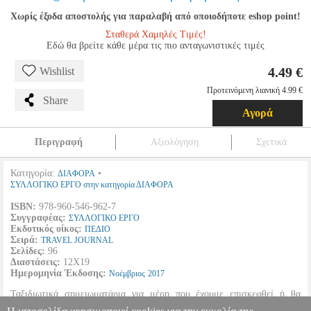
Χωρίς έξοδα αποστολής για παραλαβή από οποιοδήποτε eshop point!
Σταθερά Χαμηλές Τιμές!
Εδώ θα βρείτε κάθε μέρα τις πιο ανταγωνιστικές τιμές
4.49 €
Wishlist
Προτεινόμενη λιανική 4.99 €
Share
Αγορά
Περιγραφή
Αξιολόγηση
Σχετικά
Κατηγορία:
•
ΔΙΑΦΟΡΑ
ΣΥΛΛΟΓΙΚΟ ΕΡΓΟ στην κατηγορία ΔΙΑΦΟΡΑ
ISBN:
978-960-546-962-7
Συγγραφέας:
ΣΥΛΛΟΓΙΚΟ ΕΡΓΟ
Εκδοτικός οίκος:
ΠΕΔΙΟ
Σειρά:
TRAVEL JOURNAL
Σελίδες:
96
Διαστάσεις:
12Χ19
Ημερομηνία Έκδοσης:
Νοέμβριος
2017
Ταξιδιωτικά σημειωματάρια για μέρη που έχουμε επισκεφθεί ή θα
θέλαμε να επισκεφθούμε, διανθισμένα με υπέροχα σκίτσα και