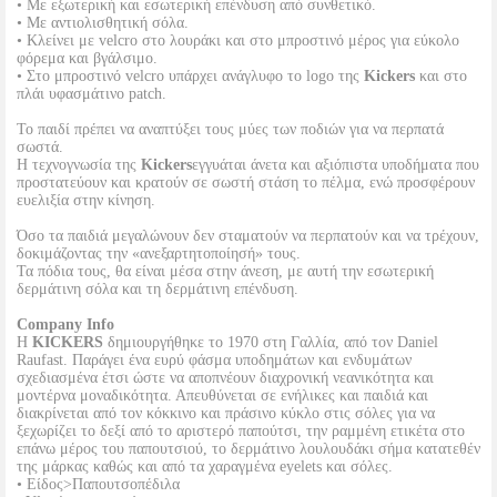
• Με εξωτερική και εσωτερική επένδυση από συνθετικό.
• Με αντιολισθητική σόλα.
• Κλείνει με velcro στο λουράκι και στο μπροστινό μέρος για εύκολο
φόρεμα και βγάλσιμο.
• Στο μπροστινό velcro υπάρχει ανάγλυφο το logo της
Kickers
και στο
πλάι υφασμάτινο patch.
Το παιδί πρέπει να αναπτύξει τους μύες των ποδιών για να περπατά
σωστά.
Η τεχνογνωσία της
Kickers
εγγυάται άνετα και αξιόπιστα υποδήματα που
προστατεύουν και κρατούν σε σωστή στάση το πέλμα, ενώ προσφέρουν
ευελιξία στην κίνηση.
Όσο τα παιδιά μεγαλώνουν δεν σταματούν να περπατούν και να τρέχουν,
δοκιμάζοντας την «ανεξαρτητοποίησή» τους.
Τα πόδια τους, θα είναι μέσα στην άνεση, με αυτή την εσωτερική
δερμάτινη σόλα και τη δερμάτινη επένδυση.
Company Info
Η
KICKERS
δημιουργήθηκε το 1970 στη Γαλλία, από τον Daniel
Raufast. Παράγει ένα ευρύ φάσμα υποδημάτων και ενδυμάτων
σχεδιασμένα έτσι ώστε να αποπνέουν διαχρονική νεανικότητα και
μοντέρνα μοναδικότητα. Απευθύνεται σε ενήλικες και παιδιά και
διακρίνεται από τον κόκκινο και πράσινο κύκλο στις σόλες για να
ξεχωρίζει το δεξί από το αριστερό παπούτσι, την ραμμένη ετικέτα στο
επάνω μέρος του παπουτσιού, το δερμάτινο λουλουδάκι σήμα κατατεθέν
της μάρκας καθώς και από τα χαραγμένα eyelets και σόλες.
• Είδος>Παπουτσοπέδιλα