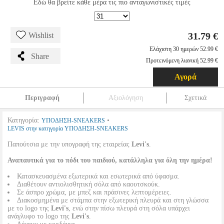
Εδώ θα βρείτε κάθε μέρα τις πιο ανταγωνιστικές τιμές
31.79 €
Wishlist
Ελάχιστη 30 ημερών 52.99 €
Share
Προτεινόμενη λιανική 52.99 €
Αγορά
Περιγραφή
Αξιολόγηση
Σχετικά
Κατηγορία:
•
ΥΠΟΔΗΣΗ-SNEAKERS
LEVIS στην κατηγορία ΥΠΟΔΗΣΗ-SNEAKERS
Παπούτσια με την υπογραφή της εταιρείας
Levi's
.
Αναπαυτικά για το πόδι του παιδιού, κατάλληλα για όλη την ημέρα!
Κατασκευασμένα εξωτερικά και εσωτερικά από ύφασμα.
Διαθέτουν αντιολισθητική σόλα από καουτσκούκ.
Σε άσπρο χρώμα, με μπεζ και πράσινες λεπτομέρειες.
Διακοσμημένα με στάμπα στην εξωτερική πλευρά και στη γλώσσα
με το logo της
Levi's
, ενώ στην πίσω πλευρά στη σόλα υπάρχει
ανάγλυφο το logo της
Levi's
.