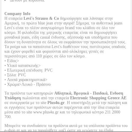
Δένουν με κορδόνια.
Company Info
Η εταιρεία
Levi's Strauss & Co
δημιούργησε και λάνσαρε στην
Αμερική, το πρώτο blue jean στην αγορά! Σήμερα, τα αυθεντικά jeans
Levi's είναι το πλέον αναγνωρίσιμο brand του κλάδου σε όλο τον
κόσμο. Η φιλοδοξία της μητρικής εταιρείας είναι να δημιουργήσει
μοναδικά jeans, είδη casual ένδυσης, αξεσουάρ και υποδήματα που
δίνουν τη δυνατότητα σε όλους να εκφράσουν την προσωπικότητά τους.
Τα ρούχα και τα παπούτσια Levi's διαθέτουν τους πιστότερους οπαδούς
και έχουν φορεθεί και φοριούνται από ολόκληρες γενιές σε
περισσότερες από 110 χώρες σε όλο τον κόσμο.
• Είδος>
• Υλικό κατασκευής>
• Εξωτερική επένδυση: PVC
• Σόλα: PVC
• Λοιπά χαρακτηριστικά>
• Χρώμα>Λευκό - Πράσινο
Τα προϊόντα των κατηγοριών
Αθλητικά, Βρεφικά - Παιδικά, Ενδυση
Υπόδηση
πωλούνται από την εταιρεία
Electronic Shopping Greece ΑΕ
σε συνεργασία με το site
Plus4u.gr
. Η υποστήριξη μετά την πώληση και
οι εγγυήσεις των προϊόντων αυτών παρέχονται από την ίδια εταιρεία
μέσα από το site www.plus4u.gr και το τηλεφωνικό κέντρο 211 2000
700.
Μπορείτε να συνδυάσετε τα προϊόντα αυτά με τα υπόλοιπα προϊόντα του
e-shop.gr και να τα παραλάβετε μαζί ώστε να μειώσετε τα έξοδα