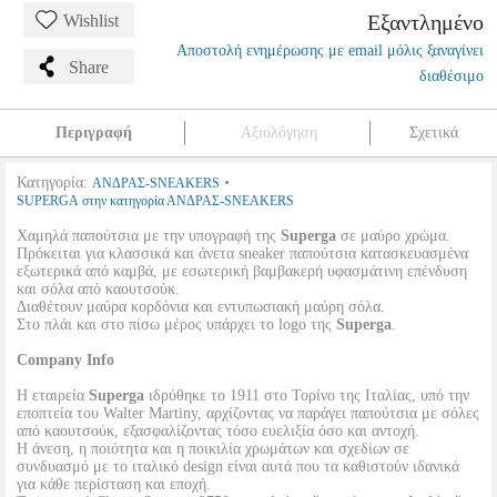
Εξαντλημένο
Wishlist
Αποστολή ενημέρωσης με email μόλις ξαναγίνει
Share
διαθέσιμο
Περιγραφή
Αξιολόγηση
Σχετικά
Κατηγορία:
•
ΑΝΔΡΑΣ-SNEAKERS
SUPERGA στην κατηγορία ΑΝΔΡΑΣ-SNEAKERS
Χαμηλά παπούτσια με την υπογραφή της
Superga
σε μαύρο χρώμα.
Πρόκειται για κλασσικά και άνετα sneaker παπούτσια κατασκευασμένα
εξωτερικά από καμβά, με εσωτερική βαμβακερή υφασμάτινη επένδυση
και σόλα από καουτσούκ.
Διαθέτουν μαύρα κορδόνια και εντυπωσιακή μαύρη σόλα.
Στο πλάι και στο πίσω μέρος υπάρχει το logo της
Superga
.
Company Info
H εταιρεία
Superga
ιδρύθηκε το 1911 στο Τορίνο της Ιταλίας, υπό την
εποπτεία του Walter Martiny, αρχίζοντας να παράγει παπούτσια με σόλες
από καουτσούκ, εξασφαλίζοντας τόσο ευελιξία όσο και αντοχή.
Η άνεση, η ποιότητα και η ποικιλία χρωμάτων και σχεδίων σε
συνδυασμό με το ιταλικό design είναι αυτά που τα καθιστούν ιδανικά
για κάθε περίσταση και εποχή.