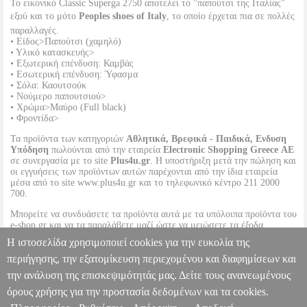
To εικονικό Classic Superga 2750 αποτελεί το "παπούτσι της Ιταλίας"
εξού και το μότο
Peoples shoes of Italy
, το οποίο έρχεται πια σε πολλές
παραλλαγές.
• Είδος>Παπούτσι (χαμηλό)
• Υλικό κατασκευής>
• Εξωτερική επένδυση: Καμβάς
• Εσωτερική επένδυση: Ύφασμα
• Σόλα: Καουτσούκ
• Νούμερο παπουτσιού>
• Χρώμα>Μαύρο (Full black)
• Φροντίδα>
Τα προϊόντα των κατηγοριών
Αθλητικά, Βρεφικά - Παιδικά, Ενδυση
Υπόδηση
πωλούνται από την εταιρεία
Electronic Shopping Greece ΑΕ
σε συνεργασία με το site
Plus4u.gr
. Η υποστήριξη μετά την πώληση και
οι εγγυήσεις των προϊόντων αυτών παρέχονται από την ίδια εταιρεία
μέσα από το site www.plus4u.gr και το τηλεφωνικό κέντρο 211 2000
700.
Μπορείτε να συνδυάσετε τα προϊόντα αυτά με τα υπόλοιπα προϊόντα του
e-shop.gr και να τα παραλάβετε μαζί ώστε να μειώσετε τα έξοδα
αποστολής. Μπορείτε επίσης να παραλάβετε από οποιοδήποτε eshop
Η ιστοσελίδα χρησιμοποιεί cookies για την ευκολία της
point με μηδενικά έξοδα αποστολής ανεξαρτήτως ύψους παραγγελίας!
περιήγησης, την εξατομίκευση περιεχομένου και διαφημίσεων και
την ανάλυση της επισκεψιμότητάς μας. Δείτε τους ανανεωμένους
ΠΑΠΟΥΤΣΙ SUPERGA 2750-COTU CLASSIC S000010 ΜΑΥΡΟ
PL3.122167400
PL3.122167400
SUPERGA
SUPERGA
ΑΝΔΡΑΣ-
όρους χρήσης για την προστασία δεδομένων και τα cookies.
SNEAKERS
Κατηγορία: ΑΝΔΡΑΣ-SNEAKERS