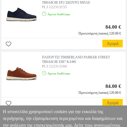
TB0A6C8E EP2 ΣΚΟΥΡΟ ΜΠΛΕ
PL3.122313155
Αμεσα διαθέσιμο
84.00 €
Προτεινόμενη λιανική 120.00 €
Αγορά
ΠΑΠΟΥΤΣΙ TIMBERLAND PARKER STREET
TB0A6C8E EM7 ΚΑΦΕ
PL3.122313166
Αμεσα διαθέσιμο
84.00 €
Προτεινόμενη λιανική 120.00 €
Αγορά
Η ιστοσελίδα χρησιμοποιεί cookies για την ευκολία της
περιήγησης, την εξατομίκευση περιεχομένου και διαφημίσεων και
1
2
3
την ανάλυση της επισκεψιμότητάς μας. Δείτε τους ανανεωμένους