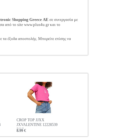
ctronic Shopping Greece ΑΕ
σε συνεργασία με
σα από το site www.plus4u.gr και το
τε τα έξοδα αποστολής. Μπορείτε επίσης να
CROP TOP JJXX
4
JXVALENTINE 12228539
ΡΟΖ
8.99 €