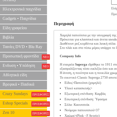
Ελάχ
Ηλεκτρονικά παιχνίδια
Προτ
Gadgets • Παιχνίδια
Περιγραφή
Είδη γραφείου
Χαμηλά παπούτσια με την υπογραφή της
Βιβλία
Πρόκειται για κλασσικά και άνετα snea
Διαθέτουν ροζ κορδόνια και λευκή σόλα.
Ταινίες DVD • Blu Ray
Στο πλάι και στο πίσω μέρος υπάρχει το 
Προσωπική φροντίδα
Company Info
ΝΕΟ
H εταιρεία
Superga
ιδρύθηκε το 1911 στο
Ενδυση • Υπόδηση
ΝΕΟ
εξασφαλίζοντας τόσο ευελιξία όσο και α
Η άνεση, η ποιότητα και η ποικιλία χρωμ
Αθλητικά είδη
To εικονικό Classic Superga 2750 αποτελ
Είδος>Παπούτσι (χαμηλό)
Βρεφικά • Παιδικά
Υλικό κατασκευής>
Crazy Sundays
Εξωτερική επένδυση: Καμβάς
ΠΡΟΣΦΟΡΕΣ
Εσωτερική επένδυση: Ύφασμα
Eshop Specials
ΠΡΟΣΦΟΡΕΣ
Σόλα: Καουτσούκ
Νούμερο παπουτσιού>37
Zen 10
ΠΡΟΣΦΟΡΕΣ
Χρώμα>(Pink - F Avorio)