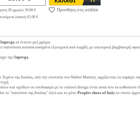
Προσθήκη στη wishlist
ιστη 30 ημερών 39.00 €
εινόμενη λιανική 65.00 €
Superga
σε έντονο ροζ χρώμα.
ker παπούτσια κατασκευασμένα εξωτερικά από καμβά, με εσωτερική βαμβακερή υφα
logo της
Superga
.
 Τορίνο της Ιταλίας, υπό την εποπτεία του Walter Martiny, αρχίζοντας να παράγει 
ντοχή.
άτων και σχεδίων σε συνδυασμό με το ιταλικό design είναι αυτά που τα καθιστούν ι
εί το "παπούτσι της Ιταλίας" εξού και το μότο
Peoples shoes of Italy
,το οποίο έρχε