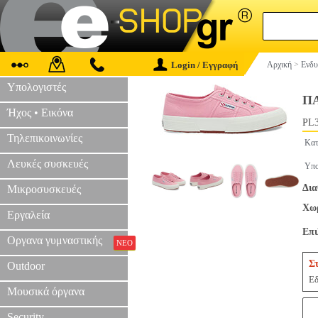
Login / Εγγραφή
Αρχική
>
Ενδυ
Υπολογιστές
ΠΑ
Ήχος • Εικόνα
PL3
Τηλεπικοινωνίες
Κατ
Λευκές συσκευές
Υπο
Δια
Μικροσυσκευές
Χωρ
Εργαλεία
Επ
Οργανα γυμναστικής
ΝΕΟ
Σ
Outdoor
Εδ
Μουσικά όργανα
Security