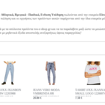
ν
Αθλητικά, Βρεφικά - Παιδικά, Ενδυση Υπόδηση
πωλούνται από την εταιρεία
Ele
ν πώληση και οι εγγυήσεις των προϊόντων αυτών παρέχονται από την ίδια εταιρεία μέ
ά με τα υπόλοιπα προϊόντα του e-shop.gr και να τα παραλάβετε μαζί ώστε να μειώσε
t με μηδενικά έξοδα αποστολής ανεξαρτήτως ύψους παραγγελίας!
 JJXX JXLISBON
JEANS VERO MODA
T-SHIRT JJXX JXANNA
W 12203988
VMBRENDA HR
SMALL LOGO 1220697
ΧΤΟ ΜΠΛΕ
STRAIGHT 10258016
ΛΕΥΚΟ/ΡΟΖ
20.00 €
7.50 €
ΑΝΟΙΧΤΟ ΜΠΛΕ