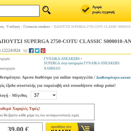
Αγορά
χωρίς εγγραφή
ση - Υπόδηση
>
Γυναικεία sneakers
>
ΠΑΠΟΥΤΣΙ SUPERGA 2750-COTU CLASSIC S000010-
ΠΟΥΤΣΙ SUPERGA 2750-COTU CLASSIC S000010-AN
.122241824
ηγορία
ΓΥΝΑΙΚΑ-SNEAKERS
•
SUPERGA στην κατηγορία ΓΥΝΑΙΚΑ-SNEAKERS
κατηγορία
ΧΑΜΗΛΟ
θεσιμότητα: Αμεσα διαθέσιμο για online παραγγελία
/
Διαθεσιμότητα κατασ
ίς έξοδα αποστολής για παραλαβή από οποιοδήποτε eshop point!
ιλογή - Μέγεθος
ταθερά Χαμηλές Τιμές!
ώ θα βρείτε κάθε μέρα τις πιο ανταγωνιστικές τιμές
39.00 €