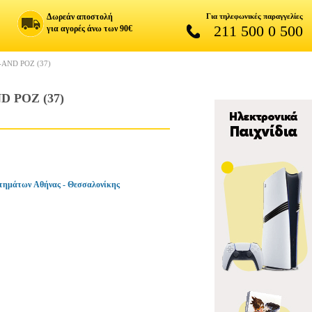
Δωρεάν αποστολή
Για τηλεφωνικές παραγγελίες
211 500 0 500
για αγορές άνω των 90€
AND ΡΟΖ (37)
D ΡΟΖ (37)
τημάτων Αθήνας - Θεσσαλονίκης