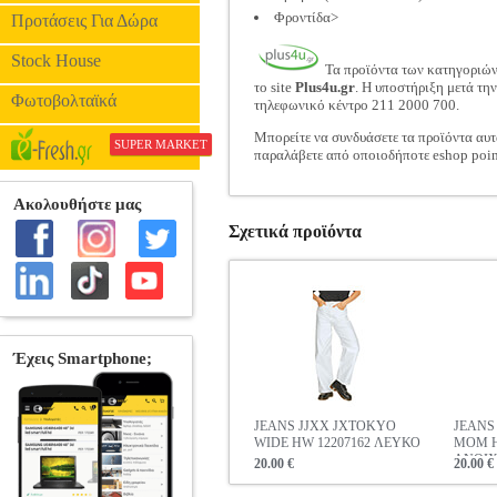
Φροντίδα>
Προτάσεις Για Δώρα
Stock House
Τα προϊόντα των κατηγοριώ
το site
Plus4u.gr
. Η υποστήριξη μετά τη
Φωτοβολταϊκά
τηλεφωνικό κέντρο 211 2000 700.
Μπορείτε να συνδυάσετε τα προϊόντα αυτ
SUPER MARKET
παραλάβετε από οποιοδήποτε eshop poin
Σχετικά προϊόντα
JEANS JJXX JXTOKYO
JEANS
WIDE HW 12207162 ΛΕΥΚΟ
MOM H
ΑΝΟΙ
20.00 €
20.00 €