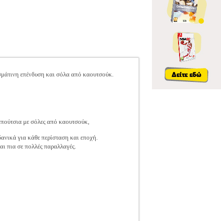
σμάτινη επένδυση και σόλα από καουτσούκ.
παπούτσια με σόλες από καουτσούκ,
δανικά για κάθε περίσταση και εποχή.
ται πια σε πολλές παραλλαγές.