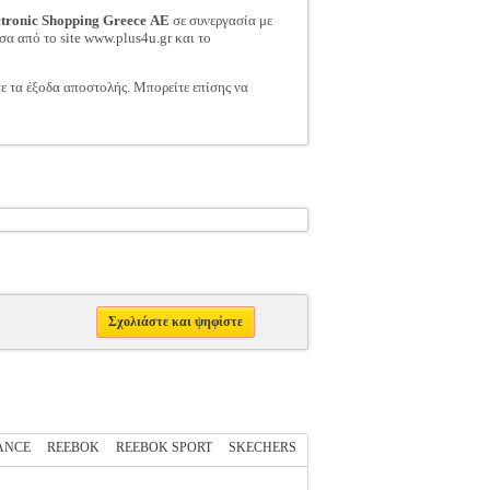
ctronic Shopping Greece ΑΕ
σε συνεργασία με
σα από το site www.plus4u.gr και το
τε τα έξοδα αποστολής. Μπορείτε επίσης να
Σχολιάστε και ψηφίστε
ANCE
REEBOK
REEBOK SPORT
SKECHERS