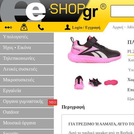
Login / Εγγραφή
Αρχική
>
Αθλη
Υπολογιστές
ΠΑ
Ήχος • Εικόνα
PL2
Τηλεπικοινωνίες
Κατ
Λευκές συσκευές
Υπο
Μικροσυσκευές
Χωρ
Επ
Εργαλεία
Εξα
Οργανα γυμναστικής
ΝΕΟ
Περιγραφή
Outdoor
Μουσικά όργανα
ΓΙΑ ΤΡΕΞΙΜΟ Ή ΑΛΜΑΤΑ, ΑΥΤΟ Τ
Αυτό το παιδικό sneaker από τη Reebok 
Security