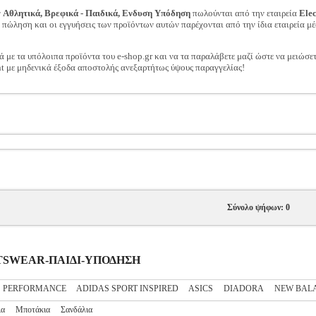
ν
Αθλητικά, Βρεφικά - Παιδικά, Ενδυση Υπόδηση
πωλούνται από την εταιρεία
Ele
ν πώληση και οι εγγυήσεις των προϊόντων αυτών παρέχονται από την ίδια εταιρεία μέ
ά με τα υπόλοιπα προϊόντα του e-shop.gr και να τα παραλάβετε μαζί ώστε να μειώσε
t με μηδενικά έξοδα αποστολής ανεξαρτήτως ύψους παραγγελίας!
Σύνολο ψήφων: 0
PORTSWEAR-ΠΑΙΔΙ-ΥΠΟΔΗΣΗ
S PERFORMANCE
ADIDAS SPORT INSPIRED
ASICS
DIADORA
NEW BAL
ια
Μποτάκια
Σανδάλια