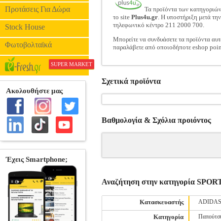
Προτάσεις Για Δώρα
Τα προϊόντα των κατηγοριώ
το site
Plus4u.gr
. Η υποστήριξη μετά τη
τηλεφωνικό κέντρο 211 2000 700.
Stock House
Μπορείτε να συνδυάσετε τα προϊόντα αυτ
Φωτοβολταϊκά
παραλάβετε από οποιοδήποτε eshop poin
SUPER MARKET
Σχετικά προϊόντα
Βαθμολογία & Σχόλια προιόντος
Αναζήτηση στην κατηγορία S
Κατασκευαστής
ADIDA
Κατηγορία
Παπούτσ