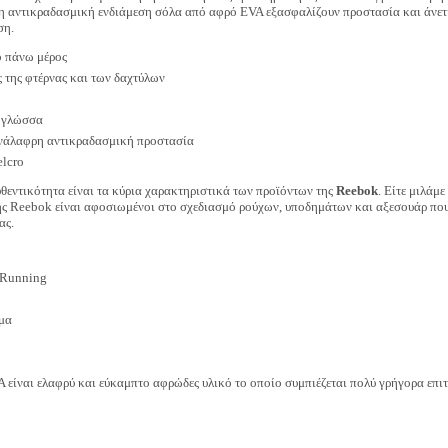
ι η αντικραδασμική ενδιάμεση σόλα από αφρό EVA εξασφαλίζουν προστασία και άνετ
ση.
ο πάνω μέρος
ς της φτέρνας και των δαχτύλων
η γλώσσα
νάλαφρη αντικραδασμική προστασία
elcro
υθεντικότητα είναι τα κύρια χαρακτηριστικά των προϊόντων της
Reebok
. Είτε μιλάμ
της Reebok είναι αφοσιωμένοι στο σχεδιασμό ρούχων, υποδημάτων και αξεσουάρ πο
ας.
 Running
ρμα
A είναι ελαφρύ και εύκαμπτο αφρώδες υλικό το οποίο συμπιέζεται πολύ γρήγορα επ