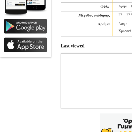
Φύλο
Αγόρι
Μέγεθος υπόδησης
27
27.
Χρώμα
Ασημί
Χρυσαφί
Last viewed
ΠΑΠΟΥΤΣΙ REEBOK RUSH RUNN
SPORTSWEAR-ΠΑΙΔΙ-ΥΠΟΔΗΣΗ
Κα
ΤΡΕΞΙΜΟ Ή ΑΛΜΑΤΑ, ΑΥΤΟ ΤΟ ΠΑΠΟΥΤ
δραστηριότητες. Το ανάλαφρο πάνω μέρο