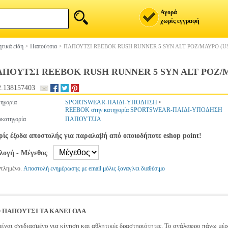
Αγορά
χωρίς εγγραφή
τικά είδη
>
Παπούτσια
>
ΠΑΠΟΥΤΣΙ REEBOK RUSH RUNNER 5 SYN ALT ΡΟΖ/ΜΑΥΡΟ (USA
ΠΟΥΤΣΙ REEBOK RUSH RUNNER 5 SYN ALT ΡΟΖ/ΜΑΥ
.138157403
ηγορία
SPORTSWEAR-ΠΑΙΔΙ-ΥΠΟΔΗΣΗ
•
REEBOK στην κατηγορία SPORTSWEAR-ΠΑΙΔΙ-ΥΠΟΔΗΣΗ
κατηγορία
ΠΑΠΟΥΤΣΙΑ
ίς έξοδα αποστολής για παραλαβή από οποιοδήποτε eshop point!
ιλογή - Μέγεθος
ντλημένο.
Αποστολή ενημέρωσης με email μόλις ξαναγίνει διαθέσιμο
Ο ΠΑΠΟΥΤΣΙ ΤΑ ΚΑΝΕΙ ΟΛΑ
είναι σχεδιασμένο για κίνηση και αθλητικές δραστηριότητες. Το ανάλαφρο πάνω μέρο