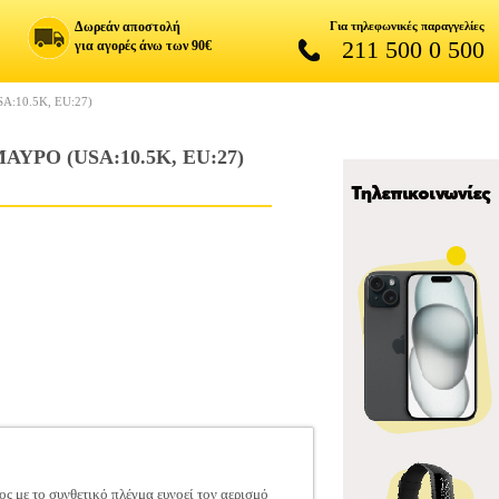
Δωρεάν αποστολή
Για τηλεφωνικές παραγγελίες
211 500 0 500
για αγορές άνω των 90€
:10.5K, EU:27)
ΡΟ (USA:10.5K, EU:27)
ς με το συνθετικό πλέγμα ευνοεί τον αερισμό