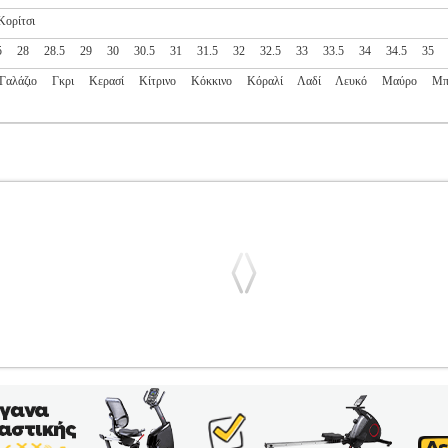
Κορίτσι
5
28
28.5
29
30
30.5
31
31.5
32
32.5
33
33.5
34
34.5
35
Γαλάζιο
Γκρι
Κερασί
Κίτρινο
Κόκκινο
Κόραλί
Λαδί
Λευκό
Μαύρο
Μπ
ER 5 SYN ALT ΡΟΖ/ΜΑΥΡΟ (USA:10.5K, EU:27)
PL2.138157
τηγορία: SPORTSWEAR-ΠΑΙΔΙ-ΥΠΟΔΗΣΗ •REEBOK στην κατ
ΣΙ ΤΑ ΚΑΝΕΙ ΟΛΑ Αυτό το παιδικό sneaker από τη Reebok είνα
ς με το συνθετικό πλέγμα ευνοεί τον αερισμό του ποδιού ενώ η ενισ