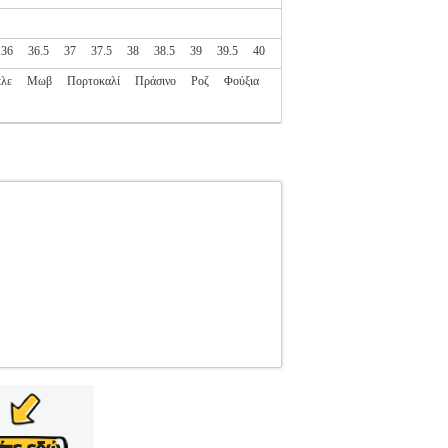
36
36.5
37
37.5
38
38.5
39
39.5
40
λε
Μωβ
Πορτοκαλί
Πράσινο
Ροζ
Φούξια
403
PL2.138157403
REEBOK
REEBOK
ηγορία SPORTSWEAR-ΠΑΙΔΙ-ΥΠΟΔΗΣΗ ΓΙΑ
ι σχεδιασμένο για κίνηση και αθλητικές
χυμένη φτέρνα και η αντικραδασμική ενδιάμεση