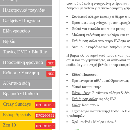
του ποδιού ενώ η ενισχυμένη φτέρνα κα
λουράκι με velcro για ευκολοφόρετη χρή
Ηλεκτρονικά παιχνίδια
Συνθετικό πλέγμα (mesh) & δέρμα στ
Gadgets • Παιχνίδια
Προστατευτική ενίσχυση στις περιοχέ
Θηλιά για ευκολία στο πίσω μέρος
Είδη γραφείου
Μαλακή επένδυση στο κολάρο και τ
Ενδιάμεση σόλα από αφρό EVA για α
Βιβλία
Δέσιμο με κορδόνια και λουράκι με v
Ταινίες DVD • Blu Ray
Η βαριά κληρονομιά από τα 60's και η α
σπίτι και το γυμναστήριο, οι άνθρωποι 
Προσωπική φροντίδα
ΝΕΟ
επιθυμία για συνεχή βελτίωση της εταιρεί
Ενδυση • Υπόδηση
ΝΕΟ
Είδος>Παπούτσι
Προτεινόμενα αθλήματα>Sportswear,
Αθλητικά είδη
Υλικό κατασκευή>
Πάνω μέρος
: Συνθετικό πλέγμα & δέ
Βρεφικά • Παιδικά
Ενδιάμεση σόλα
: Αφρός EVA
Crazy Sundays
Σόλα
: Καουτσούκ
ΠΡΟΣΦΟΡΕΣ
Τεχνολογία κατασκευής>
EVA
: To EV
Eshop Specials
κραδασμών.
ΠΡΟΣΦΟΡΕΣ
Χρώμα>Ροζ / Μαύρο / Λευκό
Zen 10
ΠΡΟΣΦΟΡΕΣ