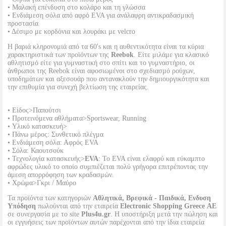
• Μαλακή επένδυση στο κολάρο και τη γλώσσα
• Ενδιάμεση σόλα από αφρό EVA για ανάλαφρη αντικραδασμική
προστασία
• Δέσιμο με κορδόνια και λουράκι με velcro
Η βαριά κληρονομιά από τα 60's και η αυθεντικότητα είναι τα κύρια
χαρακτηριστικά των προϊόντων της
Reebok
. Είτε μιλάμε για κλασικό
αθλητισμό είτε για γυμναστική στο σπίτι και το γυμναστήριο, οι
άνθρωποι της Reebok είναι αφοσιωμένοι στο σχεδιασμό ρούχων,
υποδημάτων και αξεσουάρ που αντανακλούν την δημιουργικότητα και
την επιθυμία για συνεχή βελτίωση της εταιρείας.
• Είδος>Παπούτσι
• Προτεινόμενα αθλήματα>Sportswear, Running
• Υλικό κατασκευή>
• Πάνω μέρος: Συνθετικό πλέγμα
• Ενδιάμεση σόλα: Αφρός EVA
• Σόλα: Καουτσούκ
• Τεχνολογία κατασκευής>
EVA
: To EVA είναι ελαφρύ και εύκαμπτο
αφρώδες υλικό το οποίο συμπιέζεται πολύ γρήγορα επιτρέποντας την
άμεση απορρόφηση των κραδασμών.
• Χρώμα>Γκρι / Μαύρο
Τα προϊόντα των κατηγοριών
Αθλητικά, Βρεφικά - Παιδικά, Ενδυση
Υπόδηση
πωλούνται από την εταιρεία
Electronic Shopping Greece ΑΕ
σε συνεργασία με το site
Plus4u.gr
. Η υποστήριξη μετά την πώληση και
οι εγγυήσεις των προϊόντων αυτών παρέχονται από την ίδια εταιρεία