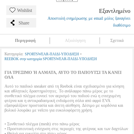
Εξαντλημένο
Wishlist
Αποστολή ενημέρωσης με email μόλις ξαναγίνει
Share
διαθέσιμο
Περιγραφή
Αξιολόγηση
Σχετικά
Κατηγορία:
•
SPORTSWEAR-ΠΑΙΔΙ-ΥΠΟΔΗΣΗ
REEBOK στην κατηγορία SPORTSWEAR-ΠΑΙΔΙ-ΥΠΟΔΗΣΗ
ΓΙΑ ΤΡΕΞΙΜΟ Ή ΑΛΜΑΤΑ, ΑΥΤΟ ΤΟ ΠΑΠΟΥΤΣΙ ΤΑ ΚΑΝΕΙ
ΟΛΑ
Αυτό το παιδικό sneaker από τη Reebok είναι σχεδιασμένο για κίνηση
και αθλητικές δραστηριότητες. Το ανάλαφρο πάνω μέρος με το
συνθετικό πλέγμα ευνοεί τον αερισμό του ποδιού ενώ η ενισχυμένη
φτέρνα και η αντικραδασμική ενδιάμεση σόλα από αφρό EVA
εξασφαλίζουν προστασία και άνετη αίσθηση. Δέσιμο με κορδόνια και
βολικό λουράκι με velcro για ευκολοφόρετη χρήση.
• Συνθετικό πλέγμα (mesh) στο πάνω μέρος
• Προστατευτική ενίσχυση στις περιοχές της φτέρνας και των δαχτύλων
• Θηλιά για ευκολία στο πίσω μέρος