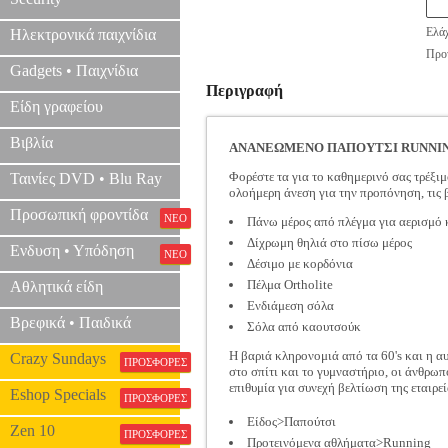
Ελάχ
Ηλεκτρονικά παιχνίδια
Προτ
Gadgets • Παιχνίδια
Περιγραφή
Είδη γραφείου
Βιβλία
ΑΝΑΝΕΩΜΕΝΟ ΠΑΠΟΥΤΣΙ RUNNIN
Φορέστε τα για το καθημερινό σας τρέξιμ
Ταινίες DVD • Blu Ray
ολοήμερη άνεση για την προπόνηση, τις 
Προσωπική φροντίδα
ΝΕΟ
Πάνω μέρος από πλέγμα για αερισμό κ
Δίχρωμη θηλιά στο πίσω μέρος
Ενδυση • Υπόδηση
ΝΕΟ
Δέσιμο με κορδόνια
Πέλμα Ortholite
Αθλητικά είδη
Ενδιάμεση σόλα
Βρεφικά • Παιδικά
Σόλα από καουτσούκ
Η βαριά κληρονομιά από τα 60's και η α
Crazy Sundays
ΠΡΟΣΦΟΡΕΣ
στο σπίτι και το γυμναστήριο, οι άνθρω
επιθυμία για συνεχή βελτίωση της εταιρεί
Eshop Specials
ΠΡΟΣΦΟΡΕΣ
Είδος>Παπούτσι
Zen 10
ΠΡΟΣΦΟΡΕΣ
Προτεινόμενα αθλήματα>Running