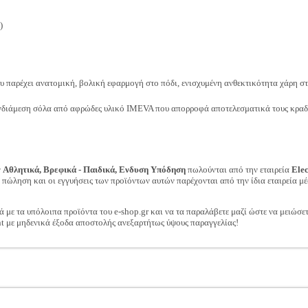
)
ου παρέχει ανατομική, βολική εφαρμογή στο πόδι, ενισχυμένη ανθεκτικότητα χάρη 
νδιάμεση σόλα από αφρώδες υλικό IMEVA που απορροφά αποτελεσματικά τους κραδα
ν
Αθλητικά, Βρεφικά - Παιδικά, Ενδυση Υπόδηση
πωλούνται από την εταιρεία
Ele
ν πώληση και οι εγγυήσεις των προϊόντων αυτών παρέχονται από την ίδια εταιρεία μέ
ά με τα υπόλοιπα προϊόντα του e-shop.gr και να τα παραλάβετε μαζί ώστε να μειώσε
t με μηδενικά έξοδα αποστολής ανεξαρτήτως ύψους παραγγελίας!