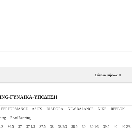
Σύνολο ψήφων: 0
UNNING-ΓΥΝΑΙΚΑ-ΥΠΟΔΗΣΗ
S PERFORMANCE
ASICS
DIADORA
NEW BALANCE
NIKE
REEBOK
ning
Road Running
2/3
36.5
37
37 1/3
37.5
38
38 2/3
38.5
39
39 1/3
39.5
40
40 2/3