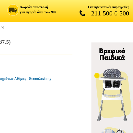
Δωρεάν αποστολή
Για τηλεφωνικές παραγγελίες
211 500 0 500
για αγορές άνω των 90€
.5)
7.5)
τημάτων Αθήνας - Θεσσαλονίκης