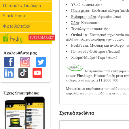
Υλικό κατασκευής>
Προτάσεις Για Δώρα
Πάνω μέρος
: Συνθετικό πλέγμα (mesh
Stock House
Ενδιάμεση σόλα
: Αφρώδες υλικό
Σόλα
: Καουτσούκ
Φωτοβολταϊκά
Τεχνολογία κατασκευής>
OrthoLite
: Εσωτερική τεχνολογία π
SUPER MARKET
αλλά και ελαχιστοποίηση των οσμών.
FuelFoam
: Μαλακή και ανάλαφρη ε
Πρηνισμός>Ουδέτερος (Neutral)
Χρώμα>Μαύρο / Γκρι / Λευκό
Τα προϊόντα των κατηγοριώ
το site
Plus4u.gr
. Η υποστήριξη μετά τη
τηλεφωνικό κέντρο 211 2000 700.
Μπορείτε να συνδυάσετε τα προϊόντα αυτ
παραλάβετε από οποιοδήποτε eshop poin
Σχετικά προϊόντα