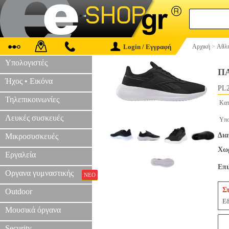
Login / Εγγραφή
Αρχική
>
Αθλη
Υπολογιστές
ΠΑ
Ήχος • Εικόνα
PL2
Τηλεπικοινωνίες
Κατ
Λευκές συσκευές
Υπο
Δια
Μικροσυσκευές
Χωρ
Εργαλεία
Επ
Οργανα γυμναστικής
ΝΕΟ
Σ
Outdoor
Εδ
Μουσικά όργανα
Security