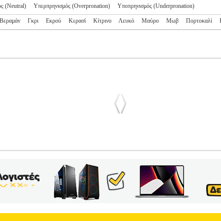
ς (Neutral)
Υπερπρηνισμός (Overpronation)
Υποπρηνισμός (Underpronation)
Βεραμάν
Γκρι
Εκρού
Κερασί
Κίτρινο
Λευκό
Μαύρο
Μωβ
Πορτοκαλί
4 ΜΑΥΡΟ (USA:7, EU:37.5)
PL2.138154135
PL2.138154135
RE
ING-ΓΥΝΑΙΚΑ-ΥΠΟΔΗΣΗ •REEBOK στην κατηγορία RUNNI
ΡΗΣΗ Φορέστε τα για το καθημερινό σας τρέξιμο, κρατήστε τα κ
νδιάμεση σόλα FuelFoam εξασφαλίζει ολοήμερη άνεση για την προπόνησ
υμένη πρόσφυση για ασφαλή πατήματα. • Πάνω μέρος από πλέγμα για
έρος• Δέσιμο με κορδόνια• Πέλμα Ortholite• Ενδιάμεση σόλα• Σόλα 
αρακτηριστικά των προϊόντων της Reebok. Είτε μιλάμε για κλασσικό αθλ
είναι αφοσιωμένοι στο σχεδιασμό ρούχων, υποδημάτων και αξεσουάρ 