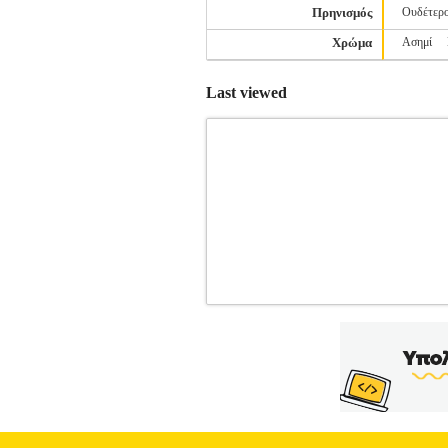
Πρηνισμός
Ουδέτερο
Χρώμα
Ασημί
Last viewed
ΠΑΠΟΥΤΣΙ REEBOK LITE PLUS 
ΥΠΟΔΗΣΗ
Κατηγορία: RUNN
ΠΑΠΟΥΤΣΙ RUNNING ΓΙΑ ΟΛΟΗΜΕΡΗ Χ
παπούτσι Lite Plus 4 με την ανάλαφρη ε
Η σόλα από καουτσούκ προσφέρει ενισχ
σταθερότητα• Δίχρωμη θηλιά στο πίσω μ
και η αυθεντικότητα είναι τα κύρια χ
γυμναστήριο, οι άνθρωποι της Reebok 