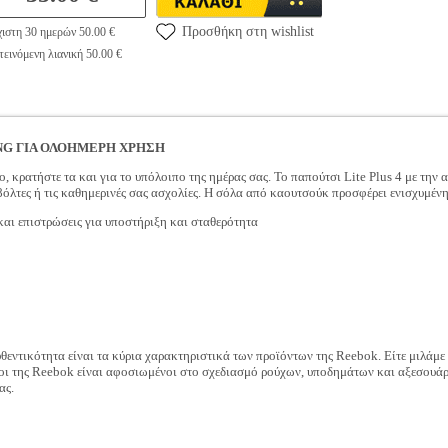
Προσθήκη στη wishlist
ιστη 30 ημερών 50.00 €
εινόμενη λιανική 50.00 €
G ΓΙΑ ΟΛΟΗΜΕΡΗ ΧΡΗΣΗ
ο, κρατήστε τα και για το υπόλοιπο της ημέρας σας. Το παπούτσι Lite Plus 4 με τ
βόλτες ή τις καθημερινές σας ασχολίες. Η σόλα από καουτσούκ προσφέρει ενισχυμέ
αι επιστρώσεις για υποστήριξη και σταθερότητα
υθεντικότητα είναι τα κύρια χαρακτηριστικά των προϊόντων της Reebok. Είτε μιλάμε
ποι της Reebok είναι αφοσιωμένοι στο σχεδιασμό ρούχων, υποδημάτων και αξεσουά
ας.