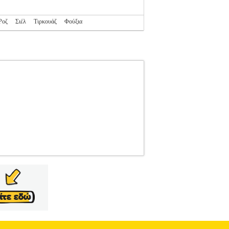
Ροζ
Σιέλ
Τιρκουάζ
Φούξια
EBOK
REEBOK
RUNNING-ΓΥΝΑΙΚΑ-
NG-ΓΥΝΑΙΚΑ-ΥΠΟΔΗΣΗ ΑΝΑΝΕΩΜΕΝΟ
αι για το υπόλοιπο της ημέρας σας. Το
η, τις βόλτες ή τις καθημερινές σας ασχολίες.
 αερισμό και επιστρώσεις για υποστήριξη και
από καουτσούκ Η βαριά κληρονομιά από τα 60's
ητισμό είτε για γυμναστική στο σπίτι και το
που αντανακλούν την δημιουργικότητα και την