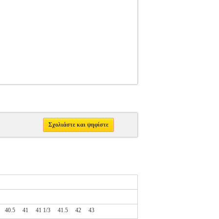
Σχολιάστε και ψηφίστε
40.5
41
41 1/3
41.5
42
43