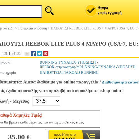
Αγορά
χωρίς εγγραφή
τικά είδη
>
Γυναικεία υπόδυση
>
ΠΑΠΟΥΤΣΙ REEBOK LITE PLUS 4 ΜΑΥΡΟ (USA:7, EU:37
ΠΟΥΤΣΙ REEBOK LITE PLUS 4 ΜΑΥΡΟ (USA:7, EU:3
.138154135
ηγορία
RUNNING-ΓΥΝΑΙΚΑ-ΥΠΟΔΗΣΗ
•
REEBOK στην κατηγορία RUNNING-ΓΥΝΑΙΚΑ-ΥΠΟΔΗΣΗ
κατηγορία
ΠΑΠΟΥΤΣΙΑ ΓΙΑ ROAD RUNNING
θεσιμότητα: Αμεσα διαθέσιμο για online παραγγελία
/
Διαθεσιμότητα κατασ
ίς έξοδα αποστολής για παραλαβή από οποιοδήποτε eshop point!
ιλογή - Μέγεθος
ταθερά Χαμηλές Τιμές!
ώ θα βρείτε κάθε μέρα τις πιο ανταγωνιστικές τιμές
35.00 €