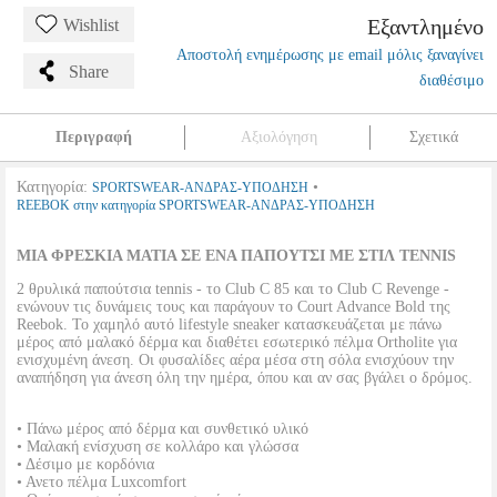
Εξαντλημένο
Wishlist
Αποστολή ενημέρωσης με email μόλις ξαναγίνει
Share
διαθέσιμο
Περιγραφή
Αξιολόγηση
Σχετικά
Κατηγορία:
•
SPORTSWEAR-ΑΝΔΡΑΣ-ΥΠΟΔΗΣΗ
REEBOK στην κατηγορία SPORTSWEAR-ΑΝΔΡΑΣ-ΥΠΟΔΗΣΗ
ΜΙΑ ΦΡΕΣΚΙΑ ΜΑΤΙΑ ΣΕ ΕΝΑ ΠΑΠΟΥΤΣΙ ΜΕ ΣΤΙΛ TENNIS
2 θρυλικά παπούτσια tennis - το Club C 85 και το Club C Revenge -
ενώνουν τις δυνάμεις τους και παράγουν το Court Advance Bold της
Reebok. Το χαμηλό αυτό lifestyle sneaker κατασκευάζεται με πάνω
μέρος από μαλακό δέρμα και διαθέτει εσωτερικό πέλμα Ortholite για
ενισχυμένη άνεση. Οι φυσαλίδες αέρα μέσα στη σόλα ενισχύουν την
αναπήδηση για άνεση όλη την ημέρα, όπου και αν σας βγάλει ο δρόμος.
• Πάνω μέρος από δέρμα και συνθετικό υλικό
• Μαλακή ενίσχυση σε κολλάρο και γλώσσα
• Δέσιμο με κορδόνια
• Ανετο πέλμα Luxcomfort