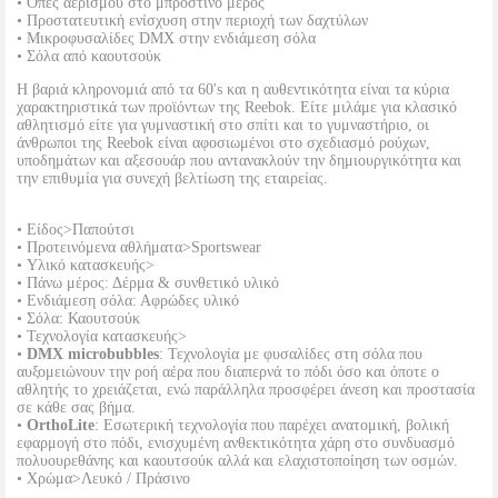
• Οπές αερισμού στο μπροστινό μέρος
• Προστατευτική ενίσχυση στην περιοχή των δαχτύλων
• Μικροφυσαλίδες DMX στην ενδιάμεση σόλα
• Σόλα από καουτσούκ
Η βαριά κληρονομιά από τα 60's και η αυθεντικότητα είναι τα κύρια
χαρακτηριστικά των προϊόντων της Reebok. Είτε μιλάμε για κλασικό
αθλητισμό είτε για γυμναστική στο σπίτι και το γυμναστήριο, οι
άνθρωποι της Reebok είναι αφοσιωμένοι στο σχεδιασμό ρούχων,
υποδημάτων και αξεσουάρ που αντανακλούν την δημιουργικότητα και
την επιθυμία για συνεχή βελτίωση της εταιρείας.
• Είδος>Παπούτσι
• Προτεινόμενα αθλήματα>Sportswear
• Υλικό κατασκευής>
• Πάνω μέρος: Δέρμα & συνθετικό υλικό
• Ενδιάμεση σόλα: Αφρώδες υλικό
• Σόλα: Καουτσούκ
• Τεχνολογία κατασκευής>
•
DMX microbubbles
: Τεχνολογία με φυσαλίδες στη σόλα που
αυξομειώνουν την ροή αέρα που διαπερνά το πόδι όσο και όποτε ο
αθλητής το χρειάζεται, ενώ παράλληλα προσφέρει άνεση και προστασία
σε κάθε σας βήμα.
•
OrthoLite
: Εσωτερική τεχνολογία που παρέχει ανατομική, βολική
εφαρμογή στο πόδι, ενισχυμένη ανθεκτικότητα χάρη στο συνδυασμό
πολυουρεθάνης και καουτσούκ αλλά και ελαχιστοποίηση των οσμών.
• Χρώμα>Λευκό / Πράσινο