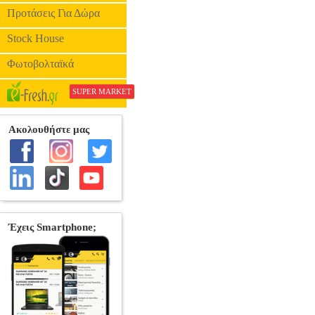
Προτάσεις Για Δώρα
Stock House
Φωτοβολταϊκά
SUPER MARKET