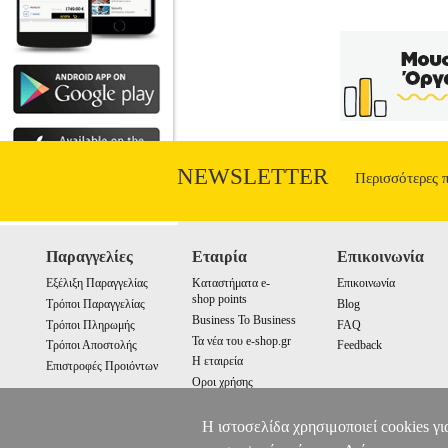
NEWSLETTER
Περισσότερες 
Παραγγελίες
Εταιρία
Επικοινωνία
Εξέλιξη Παραγγελίας
Καταστήματα e-
Επικοινωνία
shop points
Τρόποι Παραγγελίας
Blog
Business To Business
Τρόποι Πληρωμής
FAQ
Τα νέα του e-shop.gr
Τρόποι Αποστολής
Feedback
Η εταιρεία
Επιστροφές Προιόντων
Οροι χρήσης
Cookies
Η ιστοσελίδα χρησιμοποιεί cookies γι