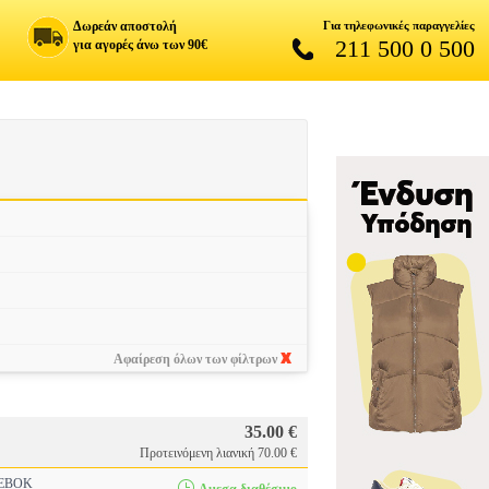
Δωρεάν αποστολή
Για τηλεφωνικές παραγγελίες
211 500 0 500
για αγορές άνω των 90€
Αφαίρεση όλων των φίλτρων
35.00 €
Προτεινόμενη λιανική 70.00 €
EBOK