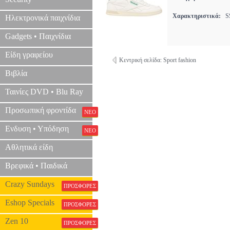
Χαρακτηριστικά:
SS
Ηλεκτρονικά παιχνίδια
Gadgets • Παιχνίδια
Είδη γραφείου
Κεντρική σελίδα: Sport fashion
Βιβλία
Ταινίες DVD • Blu Ray
Προσωπική φροντίδα
ΝΕΟ
Ενδυση • Υπόδηση
ΝΕΟ
Αθλητικά είδη
Βρεφικά • Παιδικά
Crazy Sundays
ΠΡΟΣΦΟΡΕΣ
Eshop Specials
ΠΡΟΣΦΟΡΕΣ
Zen 10
ΠΡΟΣΦΟΡΕΣ