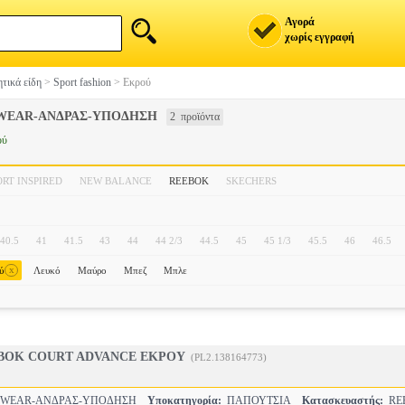
Αγορά
χωρίς εγγραφή
τικά είδη
>
Sport fashion
>
Εκρού
WEAR-ΑΝΔΡΑΣ-ΥΠΟΔΗΣΗ
2 προϊόντα
ού
ORT INSPIRED
NEW BALANCE
REEBOK
SKECHERS
40.5
41
41.5
43
44
44 2/3
44.5
45
45 1/3
45.5
46
46.5
x
ύ
Λευκό
Μαύρο
Μπεζ
Μπλε
BOK COURT ADVANCE ΕΚΡΟΥ
(PL2.138164773)
SWEAR-ΑΝΔΡΑΣ-ΥΠΟΔΗΣΗ
Υποκατηγορία:
ΠΑΠΟΥΤΣΙΑ
Κατασκευαστής:
RE