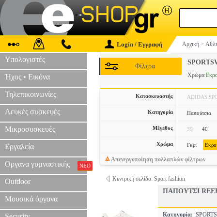
Login / Εγγραφή
Αρχική
>
Αθλη
Υπολογιστές
SPORTS
Φίλτρα
Χρώμα
Εκρ
Ήχος • Εικόνα
Τηλεπικοινωνίες
Κατασκευαστής
ADIDAS SP
Λευκές συσκευές
Κατηγορία
Παπούτσια
Μικροσυσκευές
Μέγεθος
39
40
Χρώμα
Γκρι
Εκρο
Εργαλεία
Απενεργοποίηση πολλαπλών φίλτρων
Οργανα γυμναστικής
ΝΕΟ
Κεντρική σελίδα: Sport fashion
Outdoor
ΠΑΠΟΥΤΣΙ REE
Μουσικά όργανα
Κατηγορία:
SPORT
Security