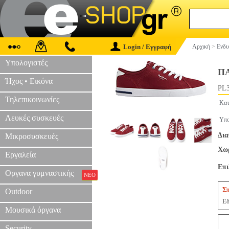
Login / Εγγραφή
Αρχική
>
Ενδυ
Υπολογιστές
Π
Ήχος • Εικόνα
PL3
Τηλεπικοινωνίες
Κατ
Λευκές συσκευές
Υπο
Δια
Μικροσυσκευές
Χωρ
Εργαλεία
Επ
Οργανα γυμναστικής
ΝΕΟ
Σ
Outdoor
Εδ
Μουσικά όργανα
Security