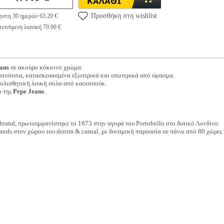
Προσθήκη στη wishlist
ιστη 30 ημερών 63.20 €
εινόμενη λιανική 79.00 €
ans
σε ακούρο κόκκινο χρώμα.
παπούτσια, κατασκευασμένα εξωτερικά και εσωτερικά από ύφασμα.
ιολισθητική λευκή σόλα από καουτσούκ.
o της
Pepe Jeans
.
ο brand, πρωτοεμφανίστηκε το 1973 στην αγορά του Portobello στο δυτικό Λονδίνο.
rands στον χώρου του denim & casual, με δυναμική παρουσία σε πάνω από 80 χώρες