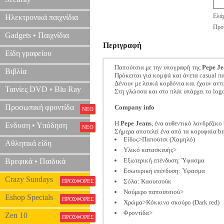
Ελάχ
Ηλεκτρονικά παιχνίδια
Προτ
Gadgets • Παιχνίδια
Περιγραφή
Είδη γραφείου
Παπούτσια με την υπογραφή της
Pepe Je
Βιβλία
Πρόκειται για κομψά και άνετα casual 
Δένουν με λευκά κορδόνια και έχουν αντ
Ταινίες DVD • Blu Ray
Στη γλώσσα και στο πλάι υπάρχει το log
Προσωπική φροντίδα
Company info
ΝΕΟ
Η
Pepe Jeans
, ένα αυθεντικό λονδρέζικ
Ενδυση • Υπόδηση
ΝΕΟ
Σήμερα αποτελεί ένα από τα κορυφαία b
Είδος>Παπούτσι (Χαμηλό)
Αθλητικά είδη
Υλικό κατασκευής>
Εξωτερική επένδυση: Ύφασμα
Βρεφικά • Παιδικά
Εσωτερική επένδυση: Ύφασμα
Crazy Sundays
Σόλα: Καουτσούκ
ΠΡΟΣΦΟΡΕΣ
Νούμερο παπουτσιού>
Eshop Specials
ΠΡΟΣΦΟΡΕΣ
Χρώμα>Κόκκινο σκούρο (Dark red)
Φροντίδα>
Zen 10
ΠΡΟΣΦΟΡΕΣ