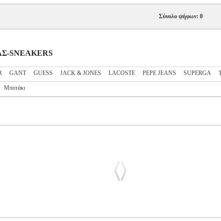
Σύνολο ψήφων: 0
ΔΡΑΣ-SNEAKERS
R
GANT
GUESS
JACK & JONES
LACOSTE
PEPE JEANS
SUPERGA
Μποτάκι