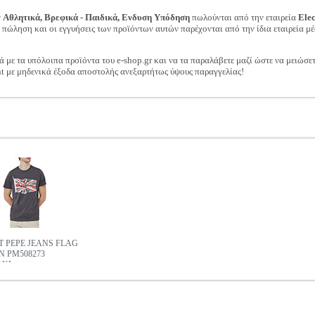
ν
Αθλητικά, Βρεφικά - Παιδικά, Ενδυση Υπόδηση
πωλούνται από την εταιρεία
Ele
ν πώληση και οι εγγυήσεις των προϊόντων αυτών παρέχονται από την ίδια εταιρεία μέ
ά με τα υπόλοιπα προϊόντα του e-shop.gr και να τα παραλάβετε μαζί ώστε να μειώσε
t με μηδενικά έξοδα αποστολής ανεξαρτήτως ύψους παραγγελίας!
RT PEPE JEANS FLAG
N PM508273
ΑΚΙ