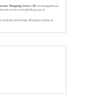
ctronic Shopping Greece ΑΕ
σε συνεργασία με
σα από το site www.plus4u.gr και το
τε τα έξοδα αποστολής. Μπορείτε επίσης να