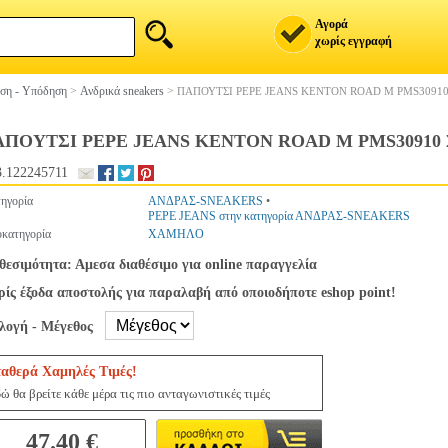
Αγορά
χωρίς εγγραφή
ση - Υπόδηση
>
Ανδρικά sneakers
>
ΠΑΠΟΥΤΣΙ PEPE JEANS KENTON ROAD M PMS3091
ΑΠΟΥΤΣΙ PEPE JEANS KENTON ROAD M PMS3091
.122245711
ηγορία
ΑΝΔΡΑΣ-SNEAKERS
•
PEPE JEANS στην κατηγορία ΑΝΔΡΑΣ-SNEAKERS
κατηγορία
ΧΑΜΗΛΟ
θεσιμότητα: Αμεσα διαθέσιμο για online παραγγελία
ίς έξοδα αποστολής για παραλαβή από οποιοδήποτε eshop point!
ιλογή - Μέγεθος
ταθερά Χαμηλές Τιμές!
ώ θα βρείτε κάθε μέρα τις πιο ανταγωνιστικές τιμές
47.40 €