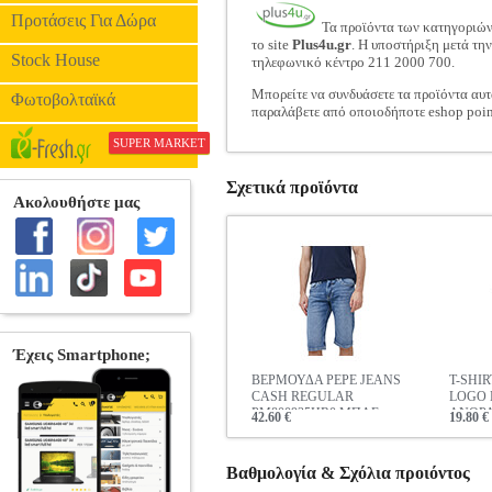
Προτάσεις Για Δώρα
Τα προϊόντα των κατηγοριώ
το site
Plus4u.gr
. Η υποστήριξη μετά τη
Stock House
τηλεφωνικό κέντρο 211 2000 700.
Μπορείτε να συνδυάσετε τα προϊόντα αυτ
Φωτοβολταϊκά
παραλάβετε από οποιοδήποτε eshop poin
SUPER MARKET
Σχετικά προϊόντα
ΒΕΡΜΟΥΔΑ PEPE JEANS
T-SHI
CASH REGULAR
LOGO 
PM800935HR0 ΜΠΛΕ
ΑΝΘΡ
42.60 €
19.80 €
Βαθμολογία & Σχόλια προιόντος