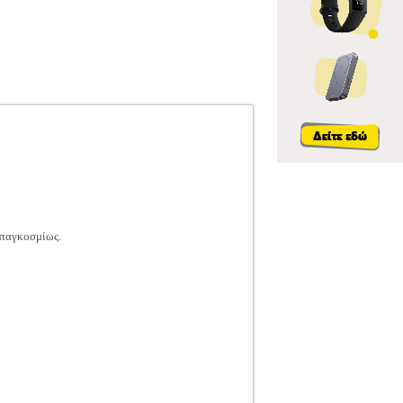
 παγκοσμίως.