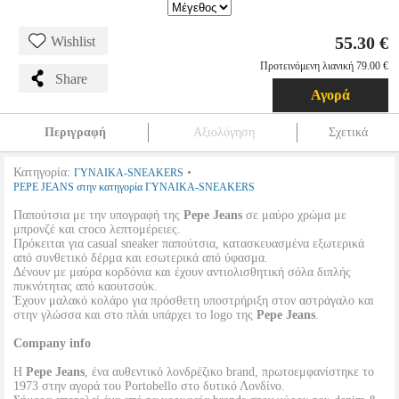
55.30 €
Wishlist
Προτεινόμενη λιανική 79.00 €
Share
Αγορά
Περιγραφή
Αξιολόγηση
Σχετικά
Κατηγορία:
•
ΓΥΝΑΙΚΑ-SNEAKERS
PEPE JEANS στην κατηγορία ΓΥΝΑΙΚΑ-SNEAKERS
Παπούτσια με την υπογραφή της
Pepe Jeans
σε μαύρο χρώμα με
μπρονζέ και croco λεπτομέρειες.
Πρόκειται για casual sneaker παπούτσια, κατασκευασμένα εξωτερικά
από συνθετικό δέρμα και εσωτερικά από ύφασμα.
Δένουν με μαύρα κορδόνια και έχουν αντιολισθητική σόλα διπλής
πυκνότητας από καουτσούκ.
Έχουν μαλακό κολάρο για πρόσθετη υποστρήριξη στον αστράγαλο και
στην γλώσσα και στο πλάι υπάρχει το logo της
Pepe Jeans
.
Company info
Η
Pepe Jeans
, ένα αυθεντικό λονδρέζικο brand, πρωτοεμφανίστηκε το
1973 στην αγορά του Portobello στο δυτικό Λονδίνο.