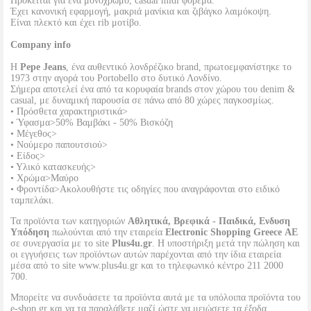
Πρόκειται για ένα μονόχρωμο, casual midi φόρεμα.
Έχει κανονική εφαρμογή, μακριά μανίκια και ζιβάγκο λαιμόκοψη.
Είναι πλεκτό και έχει rib μοτίβο.
Company info
Η
Pepe Jeans
, ένα αυθεντικό λονδρέζικο brand, πρωτοεμφανίστηκε το
1973 στην αγορά του Portobello στο δυτικό Λονδίνο.
Σήμερα αποτελεί ένα από τα κορυφαία brands στον χώρου του denim &
casual, με δυναμική παρουσία σε πάνω από 80 χώρες παγκοσμίως.
• Πρόσθετα χαρακτηριστικά>
• Ύφασμα>50% Βαμβάκι - 50% Βισκόζη
• Μέγεθος>
• Νούμερο παπουτσιού>
• Είδος>
• Υλικό κατασκευής>
• Χρώμα>Μαύρο
• Φροντίδα>Ακολουθήστε τις οδηγίες που αναγράφονται στο ειδικό
ταμπελάκι.
Τα προϊόντα των κατηγοριών
Αθλητικά, Βρεφικά - Παιδικά, Ενδυση
Υπόδηση
πωλούνται από την εταιρεία
Electronic Shopping Greece ΑΕ
σε συνεργασία με το site
Plus4u.gr
. Η υποστήριξη μετά την πώληση και
οι εγγυήσεις των προϊόντων αυτών παρέχονται από την ίδια εταιρεία
μέσα από το site www.plus4u.gr και το τηλεφωνικό κέντρο 211 2000
700.
Μπορείτε να συνδυάσετε τα προϊόντα αυτά με τα υπόλοιπα προϊόντα του
e-shop.gr και να τα παραλάβετε μαζί ώστε να μειώσετε τα έξοδα