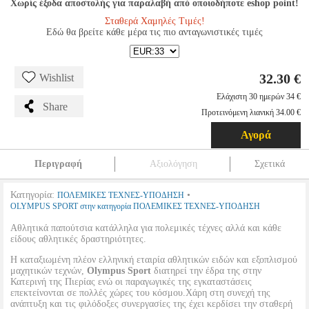
Χωρίς έξοδα αποστολής για παραλαβή από οποιοδήποτε eshop point!
Σταθερά Χαμηλές Τιμές!
Εδώ θα βρείτε κάθε μέρα τις πιο ανταγωνιστικές τιμές
32.30 €
Wishlist
Ελάχιστη 30 ημερών 34 €
Share
Προτεινόμενη λιανική 34.00 €
Αγορά
Περιγραφή
Αξιολόγηση
Σχετικά
Κατηγορία:
•
ΠΟΛΕΜΙΚΕΣ ΤΕΧΝΕΣ-ΥΠΟΔΗΣΗ
OLYMPUS SPORT στην κατηγορία ΠΟΛΕΜΙΚΕΣ ΤΕΧΝΕΣ-ΥΠΟΔΗΣΗ
Αθλητικά παπούτσια κατάλληλα για πολεμικές τέχνες αλλά και κάθε
είδους αθλητικές δραστηριότητες.
Η καταξιωμένη πλέον ελληνική εταιρία αθλητικών ειδών και εξοπλισμού
μαχητικών τεχνών,
Olympus Sport
διατηρεί την έδρα της στην
Κατερινή της Πιερίας ενώ οι παραγωγικές της εγκαταστάσεις
επεκτείνονται σε πολλές χώρες του κόσμου.Χάρη στη συνεχή της
ανάπτυξη και τις φιλόδοξες συνεργασίες της έχει κερδίσει την σταθερή