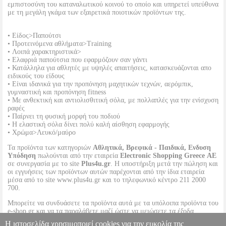
εμπιστοσύνη του καταναλωτικού κοινού το οποίο και υπηρετεί υπεύθυνα
με τη μεγάλη γκάμα των εξαιρετικά ποιοτικών προϊόντων της.
• Είδος>Παπούτσι
• Προτεινόμενα αθλήματα>Training
• Λοιπά χαρακτηριστικά>
• Ελαφριά παπούτσια που εφαρμόζουν σαν γάντι
• Κατάλληλα για αθλητές με υψηλές απαιτήσεις, κατασκευάζονται απο
ειδικούς του είδους
• Είναι ιδανικά για την προπόνηση μαχητικών τεχνών, αερόμπικ,
γυμναστική και προπόνηση fitness
• Με ανθεκτική και αντιολισθιτική σόλα, με πολλαπλές για την ενίσχυση
ραφές
• Παίρνει τη φυσική μορφή του ποδιού
• Η ελαστική σόλα δίνει πολύ καλή αίσθηση εφαρμογής
• Χρώμα>Λευκό/μαύρο
Τα προϊόντα των κατηγοριών
Αθλητικά, Βρεφικά - Παιδικά, Ενδυση
Υπόδηση
πωλούνται από την εταιρεία
Electronic Shopping Greece ΑΕ
σε συνεργασία με το site
Plus4u.gr
. Η υποστήριξη μετά την πώληση και
οι εγγυήσεις των προϊόντων αυτών παρέχονται από την ίδια εταιρεία
μέσα από το site www.plus4u.gr και το τηλεφωνικό κέντρο 211 2000
700.
Μπορείτε να συνδυάσετε τα προϊόντα αυτά με τα υπόλοιπα προϊόντα του
e-shop.gr και να τα παραλάβετε μαζί ώστε να μειώσετε τα έξοδα
αποστολής. Μπορείτε επίσης να παραλάβετε από οποιοδήποτε eshop
Η ιστοσελίδα χρησιμοποιεί cookies για την ευκολία της