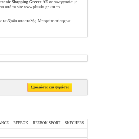
ctronic Shopping Greece ΑΕ
σε συνεργασία με
σα από το site www.plus4u.gr και το
τε τα έξοδα αποστολής. Μπορείτε επίσης να
Σχολιάστε και ψηφίστε
ANCE
REEBOK
REEBOK SPORT
SKECHERS