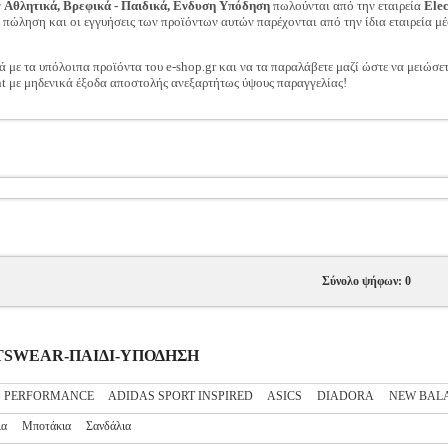
ν
Αθλητικά, Βρεφικά - Παιδικά, Ενδυση Υπόδηση
πωλούνται από την εταιρεία
Ele
ν πώληση και οι εγγυήσεις των προϊόντων αυτών παρέχονται από την ίδια εταιρεία μέ
ά με τα υπόλοιπα προϊόντα του e-shop.gr και να τα παραλάβετε μαζί ώστε να μειώσε
t με μηδενικά έξοδα αποστολής ανεξαρτήτως ύψους παραγγελίας!
Σύνολο ψήφων: 0
PORTSWEAR-ΠΑΙΔΙ-ΥΠΟΔΗΣΗ
S PERFORMANCE
ADIDAS SPORT INSPIRED
ASICS
DIADORA
NEW BAL
ια
Μποτάκια
Σανδάλια