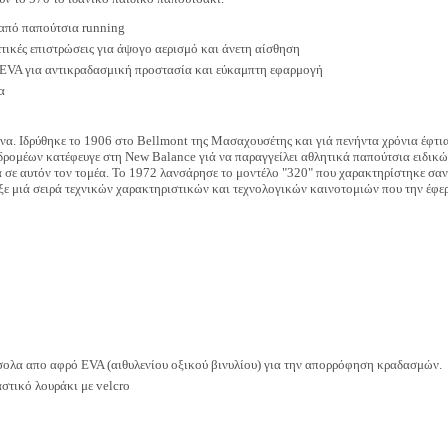
 από παπούτσια running
τικές επιστρώσεις για άψογο αερισμό και άνετη αίσθηση
EVA για αντικραδασμική προστασία και εύκαμπτη εφαρμογή
α
ώνα. Ιδρύθηκε το 1906 στο Bellmont της Μασαχουσέτης και γιά πενήντα χρόνια έφτια
ς δρομέων κατέφευγε στη New Balance γιά να παραγγείλει αθλητικά παπούτσια ειδικ
 σε αυτόν τον τομέα. Το 1972 λανσάρησε το μοντέλο "320" που χαρακτηρίστηκε σαν
ξε μιά σειρά τεχνικών χαρακτηριστικών και τεχνολογικών καινοτομιών που την έφε
ολα απο αφρό EVA (αιθυλενίου οξικού βινυλίου) για την απορρόφηση κραδασμών.
στικό λουράκι με velcro