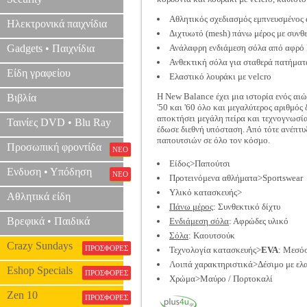
Αθλητικός σχεδιασμός εμπνευσμένος
Ηλεκτρονικά παιχνίδια
Διχτυωτό (mesh) πάνω μέρος με συνθε
Gadgets • Παιχνίδια
Ανάλαφρη ενδιάμεση σόλα από αφρό 
Ανθεκτική σόλα για σταθερά πατήματ
Είδη γραφείου
Ελαστικό λουράκι με velcro
H Νew Balance έχει μια ιστορία ενός αι
Βιβλία
'50 και '60 όλο και μεγαλύτερος αριθμό
αποκτήσει μεγάλη πείρα και τεχνογνωσία
Ταινίες DVD • Blu Ray
έδωσε διεθνή υπόσταση. Από τότε ανέπτυ
παπουτσιών σε όλο τον κόσμο.
Προσωπική φροντίδα
ΝΕΟ
Είδος>Παπούτσι
Ενδυση • Υπόδηση
ΝΕΟ
Προτεινόμενα αθλήματα>Sportswear
Υλικό κατασκευής>
Αθλητικά είδη
Πάνω μέρος
: Συνθεκτικό δίχτυ
Βρεφικά • Παιδικά
Ενδιάμεση σόλα
: Αφρώδες υλικό
Σόλα
: Καουτσούκ
Crazy Sundays
ΠΡΟΣΦΟΡΕΣ
Τεχνολογία κατασκευής>
EVA
: Μεσόσ
Λοιπά χαρακτηριστικά>Δέσιμο με ελα
Eshop Specials
ΠΡΟΣΦΟΡΕΣ
Χρώμα>Μαύρο / Πορτοκαλί
Zen 10
ΠΡΟΣΦΟΡΕΣ