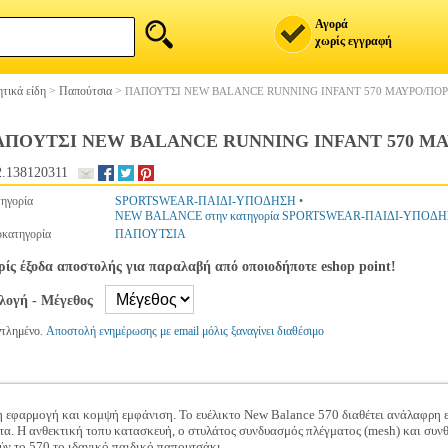
Αγορά
χωρίς εγγραφή
τικά είδη
>
Παπούτσια
>
ΠΑΠΟΥΤΣΙ NEW BALANCE RUNNING INFANT 570 ΜΑΥΡΟ/ΠΟ
ΑΠΟΥΤΣΙ NEW BALANCE RUNNING INFANT 570 Μ
.138120311
ηγορία
SPORTSWEAR-ΠΑΙΔΙ-ΥΠΟΔΗΣΗ
•
NEW BALANCE στην κατηγορία SPORTSWEAR-ΠΑΙΔΙ-ΥΠΟΔ
κατηγορία
ΠΑΠΟΥΤΣΙΑ
ίς έξοδα αποστολής για παραλαβή από οποιοδήποτε eshop point!
ιλογή - Μέγεθος
ντλημένο.
Αποστολή ενημέρωσης με email μόλις ξαναγίνει διαθέσιμο
η εφαρμογή και κομψή εμφάνιση. Το ευέλικτο New Balance 570 διαθέτει ανάλαφρη 
τα. Η ανθεκτική τοπυ κατασκευή, ο στυλάτος συνδυασμός πλέγματος (mesh) και συν
ύν το 570 το ιδανικό παιδικό παπουτσάκι.