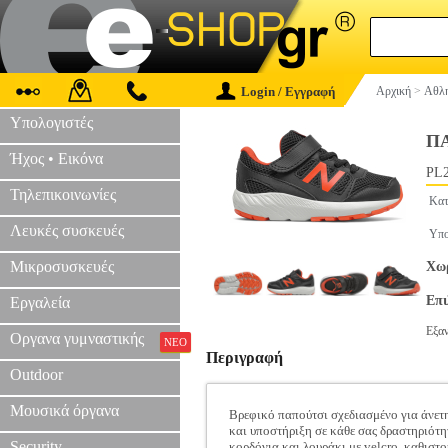
Login / Εγγραφή
Αρχική
>
Αθλη
Υπολογιστές
Π
Ήχος • Εικόνα
PL2
Τηλεπικοινωνίες
Κατ
Λευκές συσκευές
Υπο
Μικροσυσκευές
Χωρ
Επ
Εργαλεία
Εξα
Οργανα γυμναστικής
ΝΕΟ
Περιγραφή
Outdoor
Μουσικά όργανα
Βρεφικό παπούτσι σχεδιασμένο για άνετ
και υποστήριξη σε κάθε σας δραστηριότη
Security
κορδόνια και λουράκι με velcro, καθιστο