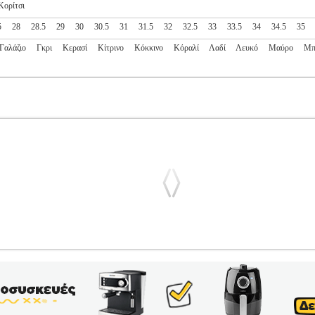
Κορίτσι
5
28
28.5
29
30
30.5
31
31.5
32
32.5
33
33.5
34
34.5
35
Γαλάζιο
Γκρι
Κερασί
Κίτρινο
Κόκκινο
Κόραλί
Λαδί
Λευκό
Μαύρο
Μπ
ING INFANT 570 ΜΑΥΡΟ/ΠΟΡΤΟΚΑΛΙ
PL2.138120311
PL2.13
Η
Κατηγορία: SPORTSWEAR-ΠΑΙΔΙ-ΥΠΟΔΗΣΗ •NEW BALANCE 
 για άνετη εφαρμογή και κομψή εμφάνιση. Το ευέλικτο New Balanc
τήριξη σε κάθε σας δραστηριότητα. Η ανθεκτική τοπυ κατασκευή, ο 
σιμο με κορδόνια και λουράκι με velcro, καθιστούν το 570 το ιδανι