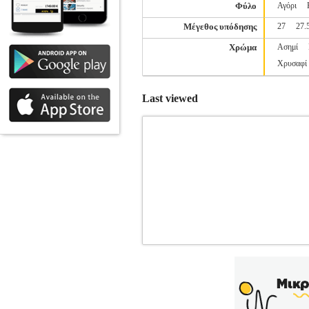
Φύλο
Αγόρι
Μέγεθος υπόδησης
27
27.
Χρώμα
Ασημί
Χρυσαφί
Last viewed
ΠΑΠΟΥΤΣΙ NEW BALANCE RUNN
SPORTSWEAR-ΠΑΙΔΙ-ΥΠΟΔΗΣ
ΥΠΟΔΗΣΗ Βρεφικό παπούτσι σχεδιασμένο
αντικραδασμική προστασία και υποσ
συνθετικών επιστρώσεων καθώς και το δέ