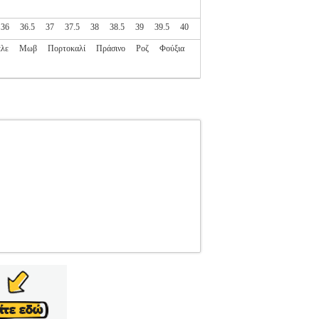
36
36.5
37
37.5
38
38.5
39
39.5
40
λε
Μωβ
Πορτοκαλί
Πράσινο
Ροζ
Φούξια
8120311
NEW BALANCE
NEW BALANCE
στην κατηγορία SPORTSWEAR-ΠΑΙΔΙ-
e 570 διαθέτει ανάλαφρη ενδιάμεση σόλα για
στυλάτος συνδυασμός πλέγματος (mesh) και
κό παιδικό παπουτσάκι. • Αθλητικός σχεδιασμός