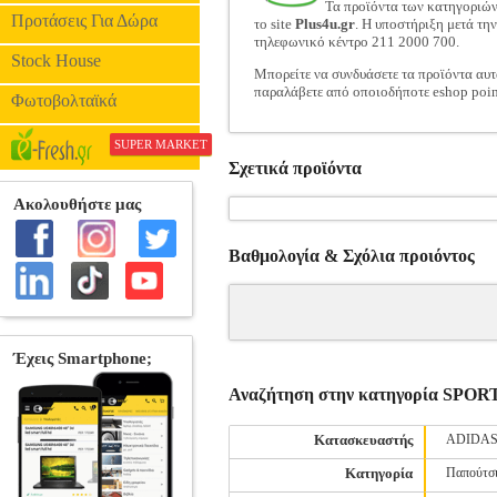
Τα προϊόντα των κατηγοριώ
Προτάσεις Για Δώρα
το site
Plus4u.gr
. Η υποστήριξη μετά τη
τηλεφωνικό κέντρο 211 2000 700.
Stock House
Μπορείτε να συνδυάσετε τα προϊόντα αυτ
παραλάβετε από οποιοδήποτε eshop poin
Φωτοβολταϊκά
SUPER MARKET
Σχετικά προϊόντα
Βαθμολογία & Σχόλια προιόντος
Αναζήτηση στην κατηγορία S
Κατασκευαστής
ADIDA
Κατηγορία
Παπούτσ