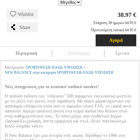
38.97 €
Wishlist
Ελάχιστη 30 ημερών 64.95 €
Share
Προτεινόμενη λιανική 64.95 €
Αγορά
Περιγραφή
Αξιολόγηση
Σχετικά
Κατηγορία:
•
SPORTSWEAR-ΠΑΙΔΙ-ΥΠΟΔΗΣΗ
NEW BALANCE στην κατηγορία SPORTSWEAR-ΠΑΙΔΙ-ΥΠΟΔΗΣΗ
Νέες αποχρώσεις για το κλασικό παιδικό sneaker!
Η παιδική έκδοση του "ενήλικου" 500 παραμένει ένα κλασικό μοντέλο
με τις ρίζες του πιστές στην παράδοση. Με κύριο χαρακτηριστικό την
ανάλαφρη ενδιάμεση σόλα από το αφρώδες υλικό EVA, το casual αυτό
παπούτσι παρέχει απόλυτη άνεση στα νεαρά παιδιά που θέλουν στυλ
στην καθημερινότητά τους. Το πάνω μέρος από συνθετικό δέρμα
εξασφαλίζει μαλακή, άνετη εφαρμογή και στυλ. Δένει πανεύκολα με
διπλό λουράκι velcro.
H Νew Balance έχει μια ιστορία ενός αιώνα. Ιδρύθηκε το 1906 στο