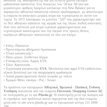
Bellmont της Μασαχουσέτης και γιά πενήντα χρόνια έφτιαχνε
ορθοπεδικά παπούτσια. Στις δεκαετίες του '50 και '60 όλο και
μεγαλύτερος αριθμός δρομέων κατέφευγε στη New Balance γιά να
παραγγείλει αθλητικά παπούτσια ειδικών προδιαγραφών, με αποτέλεσμα
η εταιρεία να αποκτήσει μεγάλη πείρα και τεχνογνωσία σε αυτόν τον
τομέα. Το 1972 λανσάρησε το μοντέλο "320" που χαρακτηρίστηκε σαν
το Νο1 αθλητικό παπούτσι της αγοράς και της έδωσε διεθνή υπόσταση.
Από τότε ανέπτυξε μιά σειρά τεχνικών χαρακτηριστικών και
τεχνολογικών καινοτομιών που την έφεραν στις πρώτες θέσεις
πωλήσεων αθλητικών παπουτσιών σε όλο τον κόσμο.
• Είδος>Παπούτσι
• Προτεινόμενα αθλήματα>Sportswear
• Υλικό κατασκευής>
• Πάνω μέρος: Συνθετικό δέρμα
• Ενδιάμεση σόλα: Αφρός EVA
• Σόλα: Καουτσούκ
• Τεχνολογία κατασκευής>
EVA
: Μεσόσολα απο αφρό EVA (αιθυλενίου
οξικού βινυλίου) για την απορρόφηση κραδασμών.
• Λοιπά χαρακτηριστικά>Διπλό λουράκι με velcro
• Χρώμα>Μπλε σκούρο / Ροζ / Λευκό
Τα προϊόντα των κατηγοριών
Αθλητικά, Βρεφικά - Παιδικά, Ενδυση
Υπόδηση
πωλούνται από την εταιρεία
Electronic Shopping Greece ΑΕ
σε συνεργασία με το site
Plus4u.gr
. Η υποστήριξη μετά την πώληση και
οι εγγυήσεις των προϊόντων αυτών παρέχονται από την ίδια εταιρεία
μέσα από το site www.plus4u.gr και το τηλεφωνικό κέντρο 211 2000
700.