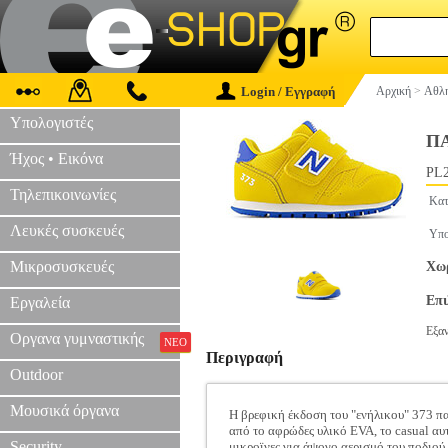
Login / Εγγραφή
Αρχική
>
Αθλη
Υπολογιστές
ΠΑ
Ήχος • Εικόνα
PL2
Τηλεπικοινωνίες
Κατ
Λευκές συσκευές
Υπο
Μικροσυσκευές
Χωρ
Επ
Εργαλεία
Εξα
Οργανα γυμναστικής
ΝΕΟ
Περιγραφή
Outdoor
Μουσικά όργανα
Η βρεφική έκδοση του "ενήλικου" 373 πα
από το αφρώδες υλικό EVA, το casual αυ
Security
μικροϊνες για άψογο αερισμό του ποδιού.