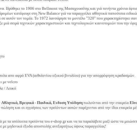
ώνα. Ιδρύθηκε το 1906 στο Bellmont της Μασαχουσέτης και γιά πενήντα χρόνια έφτια
ς δρομέων κατέφευγε στη New Balance γιά να παραγγείλει αθλητικά παπούτσια ειδικ
 σε αυτόν τον τομέα. Το 1972 λανσάρησε το μοντέλο "320" που χαρακτηρίστηκε σαν
ξε μιά σειρά τεχνικών χαρακτηριστικών και τεχνολογικών καινοτομιών που την έφε
χτυ
ολα απο αφρό EVA (αιθυλενίου οξικού βινυλίου) για την απορρόφηση κραδασμών.
 με velcro
ε / Λευκό
ν
Αθλητικά, Βρεφικά - Παιδικά, Ενδυση Υπόδηση
πωλούνται από την εταιρεία
Ele
ν πώληση και οι εγγυήσεις των προϊόντων αυτών παρέχονται από την ίδια εταιρεία μέ
ά με τα υπόλοιπα προϊόντα του e-shop.gr και να τα παραλάβετε μαζί ώστε να μειώσε
t με μηδενικά έξοδα αποστολής ανεξαρτήτως ύψους παραγγελίας!