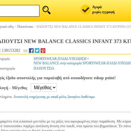
Αγορά
χωρίς εγγραφή
τικά είδη
>
Παπούτσια
>
ΠΑΠΟΥΤΣΙ NEW BALANCE CLASSICS INFANT 373 ΚΙΤΡΙΝΟ (US
ΠΟΥΤΣΙ NEW BALANCE CLASSICS INFANT 373 ΚΙΤΡ
.138153282
ηγορία
SPORTSWEAR-ΠΑΙΔΙ-ΥΠΟΔΗΣΗ
•
NEW BALANCE στην κατηγορία SPORTSWEAR-ΠΑΙΔΙ-ΥΠΟΔ
κατηγορία
ΠΑΠΟΥΤΣΙΑ
ίς έξοδα αποστολής για παραλαβή από οποιοδήποτε eshop point!
ιλογή - Μέγεθος
ντλημένο.
Αποστολή ενημέρωσης με email μόλις ξαναγίνει διαθέσιμο
ραμένει ένα κλασικό μοντέλο με τις ρίζες του αφιερωμένες στην παράδοση. Με κύρ
τό παπουτσάκι παρέχει απόλυτη άνεση στο παιδί, στα πρώτα του βηματάκια. Το πάνω
 Δένει πανεύκολα με διπλό λουράκι velcro.