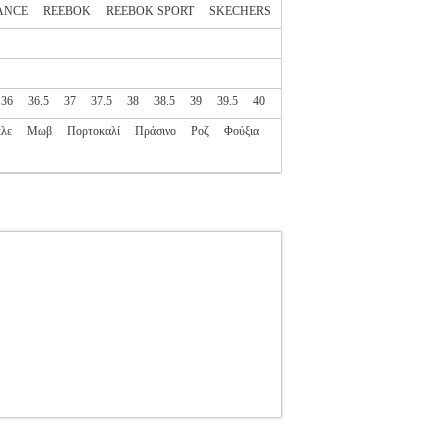
ANCE
REEBOK
REEBOK SPORT
SKECHERS
36
36.5
37
37.5
38
38.5
39
39.5
40
λε
Μωβ
Πορτοκαλί
Πράσινο
Ροζ
Φούξια
PL2.138153282
NEW BALANCE
NEW
ALANCE στην κατηγορία SPORTSWEAR-