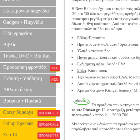
H Νew Balance έχει μια ιστορία ενός αι
Ηλεκτρονικά παιχνίδια
'50 και '60 όλο και μεγαλύτερος αριθμό
αποκτήσει μεγάλη πείρα και τεχνογνωσία
Gadgets • Παιχνίδια
έδωσε διεθνή υπόσταση. Από τότε ανέπτυ
παπουτσιών σε όλο τον κόσμο.
Είδη γραφείου
Είδος>Παπούτσι
Βιβλία
Προτεινόμενα αθλήματα>Sportswear
Υλικό κατασκευής>
Ταινίες DVD • Blu Ray
Πάνω μέρος
: Σουέντ και συνθετικό δί
Ενδιάμεση σόλα
: Αφρός EVA
Προσωπική φροντίδα
ΝΕΟ
Σόλα
: Καουτσούκ
Τεχνολογία κατασκευής>
EVA
: Μεσόσ
Ενδυση • Υπόδηση
ΝΕΟ
Λοιπά χαρακτηριστικά>Διπλό λουράκι
Αθλητικά είδη
Χρώμα>Κίτρινο (Ginger lemon) / Μπλ
Βρεφικά • Παιδικά
Τα προϊόντα των κατηγοριώ
το site
Plus4u.gr
. Η υποστήριξη μετά τη
Crazy Sundays
ΠΡΟΣΦΟΡΕΣ
τηλεφωνικό κέντρο 211 2000 700.
Eshop Specials
Μπορείτε να συνδυάσετε τα προϊόντα αυτ
ΠΡΟΣΦΟΡΕΣ
παραλάβετε από οποιοδήποτε eshop poin
Zen 10
ΠΡΟΣΦΟΡΕΣ