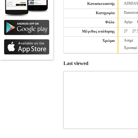
Κατασκευαστής
ADIDA
Κατηγορία
Παπούτσ
Φύλο
Αγόρι
Μέγεθος υπόδησης
27
27.
Χρώμα
Ασημί
Χρυσαφί
Last viewed
ΠΑΠΟΥΤΣΙ NEW BALANCE CLAS
BALANCE
SPORTSWEAR-ΠΑΙΔΙ