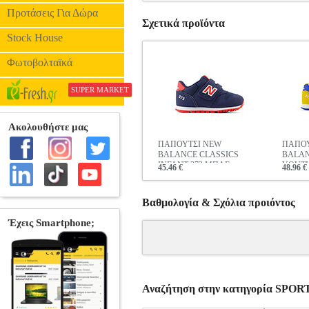
Προτάσεις Για Δώρα
Σχετικά προϊόντα
Stock House
Φωτοβολταϊκά
SUPER MARKET
ΠΑΠΟΥΤΣΙ NEW
ΠΑΠΟΥ
BALANCE CLASSICS
BALAN
INFANT 373 ΜΠΛΕ
YOUTH
45.46 €
48.96 €
ΣΚΟΥΡΟ
Βαθμολογία & Σχόλια προιόντος
Αναζήτηση στην κατηγορία S