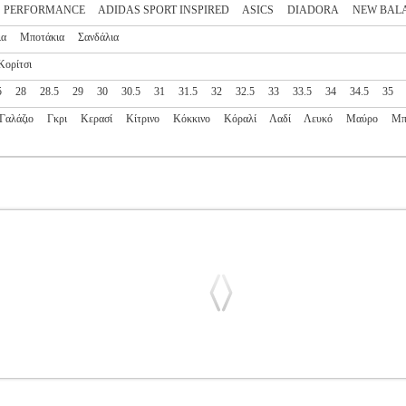
S PERFORMANCE
ADIDAS SPORT INSPIRED
ASICS
DIADORA
NEW BAL
ια
Μποτάκια
Σανδάλια
Κορίτσι
5
28
28.5
29
30
30.5
31
31.5
32
32.5
33
33.5
34
34.5
35
Γαλάζιο
Γκρι
Κερασί
Κίτρινο
Κόκκινο
Κόραλί
Λαδί
Λευκό
Μαύρο
Μπ
SICS INFANT 373 ΚΙΤΡΙΝΟ (USA:9K, EU:26)
PL2.138153282
-ΥΠΟΔΗΣΗ
Κατηγορία: SPORTSWEAR-ΠΑΙΔΙ-ΥΠΟΔΗΣΗ •NEW B