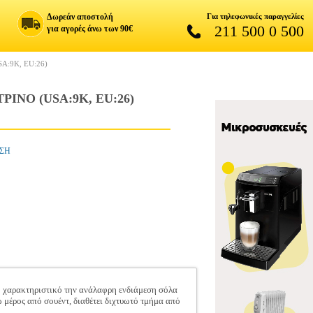
Δωρεάν αποστολή
Για τηλεφωνικές παραγγελίες
211 500 0 500
για αγορές άνω των 90€
A:9K, EU:26)
ΙΝΟ (USA:9K, EU:26)
ΗΣΗ
ιο χαρακτηριστικό την ανάλαφρη ενδιάμεση σόλα
 μέρος από σουέντ, διαθέτει διχτυωτό τμήμα από