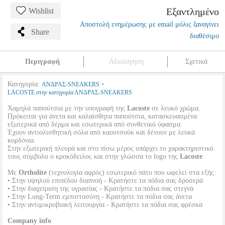
Εξαντλημένο
Wishlist
Αποστολή ενημέρωσης με email μόλις ξαναγίνει
Share
διαθέσιμο
Περιγραφή
Αξιολόγηση
Σχετικά
Κατηγορία:
•
ΑΝΔΡΑΣ-SNEAKERS
LACOSTE στην κατηγορία ΑΝΔΡΑΣ-SNEAKERS
Χαμηλά παπούτσια με την υπογραφή της
Lacoste
σε λευκό χρώμα.
Πρόκειται για άνετα και καλαίσθητα παπούτσια, κατασκευασμένα
εξωτερικά από δέρμα και εσωτερικά από συνθετικό ύφασμα.
Έχουν αντιολισθητική σόλα από καουτσούκ και δένουν με λευκά
κορδόνια.
Στην εξωτερική πλευρά και στο πίσω μέρος υπάρχει το χαρακτηριστικό
τους σύμβολο ο κροκόδειλος και στην γλώσσα το logo της
Lacoste
.
Με
Ortholite
(τεχνολογία αφρός) εσωτερικό πάτο που ωφελεί στα εξής:
• Στην υψηλού επιπέδου διαπνοή - Κρατήστε τα πόδια σας δροσερά
• Στην διαχείριση της υγρασίας - Κρατήστε τα πόδια σας στεγνά
• Στην Long-Term εμπιστοσύνη - Κρατήστε τα πόδια σας άνετα
• Στην αντιμικροβιακή λειτουργία - Κρατήστε τα πόδια σας φρέσκα
Company info