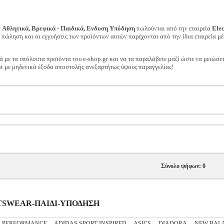
ν
Αθλητικά, Βρεφικά - Παιδικά, Ενδυση Υπόδηση
πωλούνται από την εταιρεία
Ele
ν πώληση και οι εγγυήσεις των προϊόντων αυτών παρέχονται από την ίδια εταιρεία μέ
ά με τα υπόλοιπα προϊόντα του e-shop.gr και να τα παραλάβετε μαζί ώστε να μειώσε
t με μηδενικά έξοδα αποστολής ανεξαρτήτως ύψους παραγγελίας!
Σύνολο ψήφων: 0
PORTSWEAR-ΠΑΙΔΙ-ΥΠΟΔΗΣΗ
S PERFORMANCE
ADIDAS SPORT INSPIRED
ASICS
DIADORA
NEW BAL