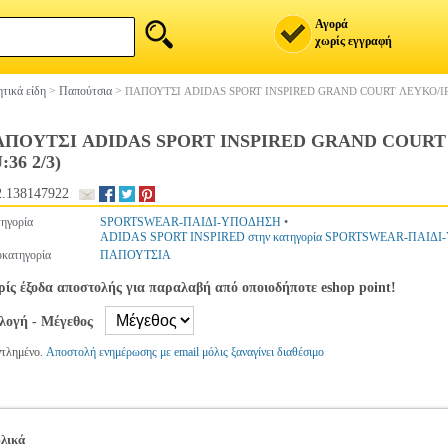
Αγορά
χωρίς εγγραφή
τικά είδη
>
Παπούτσια
>
ΠΑΠΟΥΤΣΙ ADIDAS SPORT INSPIRED GRAND COURT ΛΕΥΚΟ/ΙΡΙΔ
ΠΟΥΤΣΙ ADIDAS SPORT INSPIRED GRAND COURT Λ
:36 2/3)
.138147922
ηγορία
SPORTSWEAR-ΠΑΙΔΙ-ΥΠΟΔΗΣΗ
•
ADIDAS SPORT INSPIRED στην κατηγορία SPORTSWEAR-ΠΑΙΔ
κατηγορία
ΠΑΠΟΥΤΣΙΑ
ίς έξοδα αποστολής για παραλαβή από οποιοδήποτε eshop point!
ιλογή - Μέγεθος
ντλημένο.
Αποστολή ενημέρωσης με email μόλις ξαναγίνει διαθέσιμο
λικά