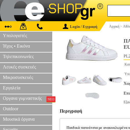
Login / Εγγραφή
Αρχική
>
Αθλη
Υπολογιστές
ΠΑ
Ήχος • Εικόνα
EU
Τηλεπικοινωνίες
PL2
Κατ
Λευκές συσκευές
Υπο
Μικροσυσκευές
Χωρ
Εργαλεία
Επ
Οργανα γυμναστικής
ΝΕΟ
Εξα
Outdoor
Περιγραφή
Μουσικά όργανα
Παιδικά παπούτσια με ανακυκλωμένα υ
Security