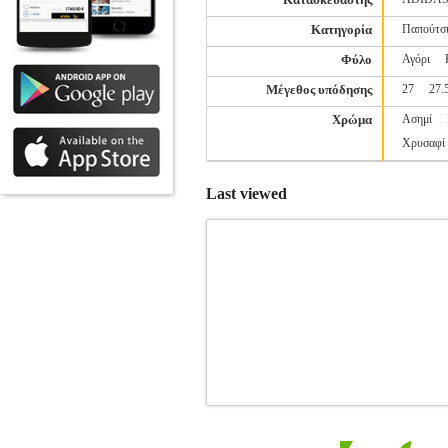
Κατηγορία
Παπούτσ
Φύλο
Αγόρι
Μέγεθος υπόδησης
27
27.
Χρώμα
Ασημί
Χρυσαφί
Last viewed
ΠΑΠΟΥΤΣΙ ADIDAS SPORT INSPIR
INSPIRED
ADIDAS SPO