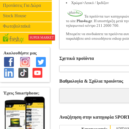
Χρώμα>Λευκό / Ιριδίζον
Προτάσεις Για Δώρα
Stock House
Τα προϊόντα των κατηγοριώ
το site
Plus4u.gr
. Η υποστήριξη μετά τη
τηλεφωνικό κέντρο 211 2000 700.
Φωτοβολταϊκά
Μπορείτε να συνδυάσετε τα προϊόντα αυτ
SUPER MARKET
παραλάβετε από οποιοδήποτε eshop poin
Σχετικά προϊόντα
Βαθμολογία & Σχόλια προιόντος
Αναζήτηση στην κατηγορία S
Κατασκευαστής
ADIDA