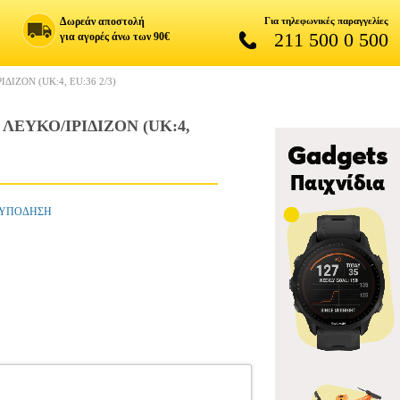
Δωρεάν αποστολή
Για τηλεφωνικές παραγγελίες
211 500 0 500
για αγορές άνω των 90€
ΙΖΟΝ (UK:4, EU:36 2/3)
ΕΥΚΟ/ΙΡΙΔΙΖΟΝ (UK:4,
Ι-ΥΠΟΔΗΣΗ