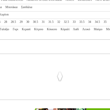
ια
Μποτάκια
Σανδάλια
Κορίτσι
5
28
28.5
29
30
30.5
31
31.5
32
32.5
33
33.5
34
34.5
35
Γαλάζιο
Γκρι
Κερασί
Κίτρινο
Κόκκινο
Κόραλί
Λαδί
Λευκό
Μαύρο
Μπ
ED GRAND COURT ΛΕΥΚΟ/ΙΡΙΔΙΖΟΝ (UK:4, EU:36 2/3)
PL2.
RT INSPIRED
SPORTSWEAR-ΠΑΙΔΙ-ΥΠΟΔΗΣΗ
Κατηγορία: 