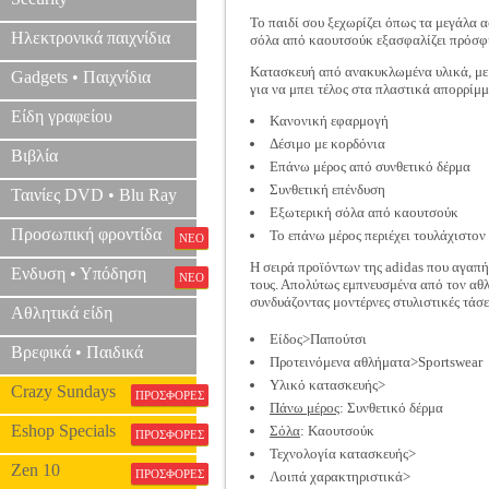
Το παιδί σου ξεχωρίζει όπως τα μεγάλα α
Ηλεκτρονικά παιχνίδια
σόλα από καουτσούκ εξασφαλίζει πρόσφ
Κατασκευή από ανακυκλωμένα υλικά, με 
Gadgets • Παιχνίδια
για να μπει τέλος στα πλαστικά απορρίμμ
Είδη γραφείου
Κανονική εφαρμογή
Δέσιμο με κορδόνια
Βιβλία
Επάνω μέρος από συνθετικό δέρμα
Συνθετική επένδυση
Ταινίες DVD • Blu Ray
Εξωτερική σόλα από καουτσούκ
Προσωπική φροντίδα
Το επάνω μέρος περιέχει τουλάχιστο
ΝΕΟ
Η σειρά προϊόντων της adidas που αγαπ
Ενδυση • Υπόδηση
ΝΕΟ
τους. Απολύτως εμπνευσμένα από τον αθλ
συνδυάζοντας μοντέρνες στυλιστικές τάσε
Αθλητικά είδη
Είδος>Παπούτσι
Βρεφικά • Παιδικά
Προτεινόμενα αθλήματα>Sportswear
Υλικό κατασκευής>
Crazy Sundays
ΠΡΟΣΦΟΡΕΣ
Πάνω μέρος
: Συνθετικό δέρμα
Eshop Specials
Σόλα
: Καουτσούκ
ΠΡΟΣΦΟΡΕΣ
Τεχνολογία κατασκευής>
Zen 10
ΠΡΟΣΦΟΡΕΣ
Λοιπά χαρακτηριστικά>