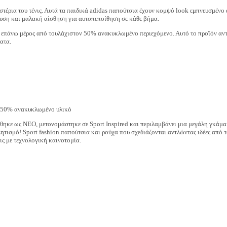
στέρια του τένις. Αυτά τα παιδικά adidas παπούτσια έχουν κομψό look εμπνευσμένο α
υση και μαλακή αίσθηση για αυτοπεποίθηση σε κάθε βήμα.
επάνω μέρος από τουλάχιστον 50% ανακυκλωμένο περιεχόμενο. Αυτό το προϊόν αντιπ
ατα.
ν 50% ανακυκλωμένο υλικό
ήθηκε ως NEO, μετονομάστηκε σε Sport Inspired και περιλαμβάνει μια μεγάλη γκάμ
ητισμό! Sport fashion παπούτσια και ρούχα που σχεδιάζονται αντλώντας ιδέες από τ
ις με τεχνολογική καινοτομία.