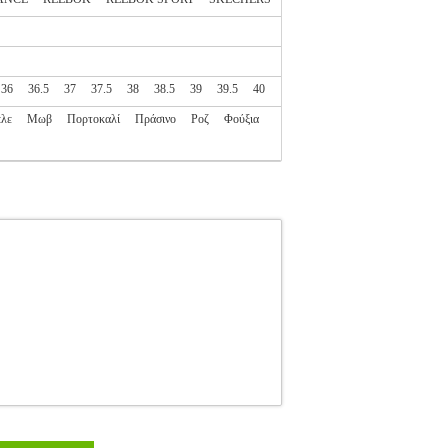
36
36.5
37
37.5
38
38.5
39
39.5
40
λε
Μωβ
Πορτοκαλί
Πράσινο
Ροζ
Φούξια
138147922
PL2.138147922
ADIDAS SPORT
SPORTSWEAR-ΠΑΙΔΙ-ΥΠΟΔΗΣΗ