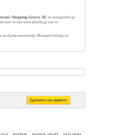
ctronic Shopping Greece ΑΕ
σε συνεργασία με
σα από το site www.plus4u.gr και το
τε τα έξοδα αποστολής. Μπορείτε επίσης να
Σχολιάστε και ψηφίστε
ANCE
REEBOK
REEBOK SPORT
SKECHERS