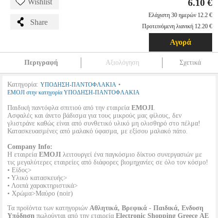
6.10 €
Wishlist
Ελάχιστη 30 ημερών 12.2 €
Share
Προτεινόμενη λιανική 12.20 €
Αγορά
Περιγραφή
Αξιολόγηση
Σχετικά
Κατηγορία:
•
ΥΠΟΔΗΣΗ-ΠΑΝΤΟΦΛΑΚΙΑ
EMOJI στην κατηγορία ΥΠΟΔΗΣΗ-ΠΑΝΤΟΦΛΑΚΙΑ
Παιδική παντόφλα σπιτιού από την εταιρεία
EMOJI
.
Ασφαλές και άνετο βάδισμα για τους μικρούς μας φίλους, δεν
γλιστράνε καθώς είναι από συνθετικό υλικό μη ολισθηρό στο πέλμα!
Κατασκευασμένες από μαλακό ύφασμα, με εξίσου μαλακό πάτο.
Company Info:
Η εταιρεία
EMOJI
λειτουργεί ένα παγκόσμιο δίκτυο συνεργασιών με
τις μεγαλύτερες εταιρείες από διάφορες βιομηχανίες σε όλο τον κόσμο!
• Είδος>
• Υλικό κατασκευής>
• Λοιπά χαρακτηριστικά>
• Χρώμα>Μαύρο (noir)
Τα προϊόντα των κατηγοριών
Αθλητικά, Βρεφικά - Παιδικά, Ενδυση
Υπόδηση
πωλούνται από την εταιρεία
Electronic Shopping Greece ΑΕ