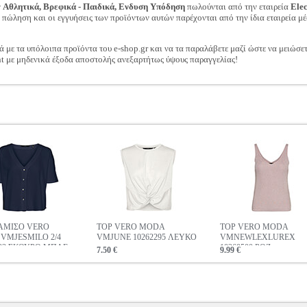
ν
Αθλητικά, Βρεφικά - Παιδικά, Ενδυση Υπόδηση
πωλούνται από την εταιρεία
Ele
ν πώληση και οι εγγυήσεις των προϊόντων αυτών παρέχονται από την ίδια εταιρεία μέ
ά με τα υπόλοιπα προϊόντα του e-shop.gr και να τα παραλάβετε μαζί ώστε να μειώσε
t με μηδενικά έξοδα αποστολής ανεξαρτήτως ύψους παραγγελίας!
ΑΜΙΣΟ VERO
TOP VERO MODA
TOP VERO MODA
VMJESMILO 2/4
VMJUNE 10262295 ΛΕΥΚΟ
VMNEWLEXLUREX
303 ΣΚΟΥΡΟ ΜΠΛΕ
10260500 ΡΟΖ
7.50 €
9.99 €