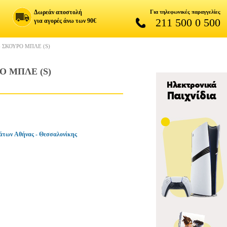
Δωρεάν αποστολή
Για τηλεφωνικές παραγγελίες
211 500 0 500
για αγορές άνω των 90€
 ΣΚΟΥΡΟ ΜΠΛΕ (S)
Ο ΜΠΛΕ (S)
άτων Αθήνας - Θεσσαλονίκης