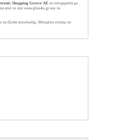
ctronic Shopping Greece ΑΕ
σε συνεργασία με
σα από το site www.plus4u.gr και το
τε τα έξοδα αποστολής. Μπορείτε επίσης να