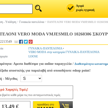
Αγορά
χωρίς εγγραφή
ση - Υπόδηση
>
Γυναικεία παντελόνια
>
ΠΑΝΤΕΛΟΝΙ VERO MODA VMJESMILO 10260306
ΤΕΛΟΝΙ VERO MODA VMJESMILO 10260306 ΣΚΟΥΡ
2213549
ρία
ΓΥΝΑΙΚΑ-ΠΑΝΤΕΛΟΝΙΑ
•
VERO MODA στην κατηγορία ΓΥΝΑΙΚΑ-ΠΑΝΤΕΛΟΝΙΑ
ηγορία
LOOSE
ιμότητα: Αμεσα διαθέσιμο για online παραγγελία
/
Διαθεσιμότητα καταστημ
έξοδα αποστολής για παραλαβή από οποιοδήποτε eshop point!
γή - Μέγεθος
ερά Χαμηλές Τιμές!
 βρείτε κάθε μέρα τις πιο ανταγωνιστικές τιμές
13.49 €