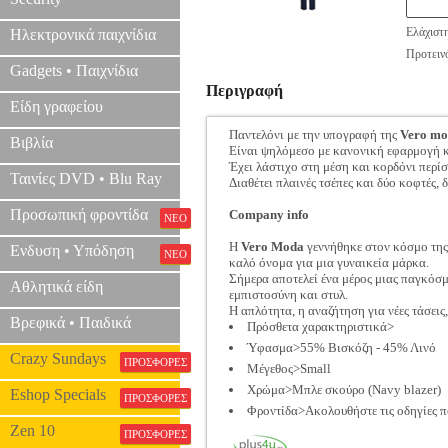
Ελάχιστ
Ηλεκτρονικά παιχνίδια
Προτεινό
Gadgets • Παιχνίδια
Περιγραφή
Είδη γραφείου
Παντελόνι με την υπογραφή της
Vero m
Βιβλία
Είναι ψηλόμεσο με κανονική εφαρμογή κ
Έχει λάστιχο στη μέση και κορδόνι περί
Ταινίες DVD • Blu Ray
Διαθέτει πλαινές τσέπες και δύο κοφτές,
Προσωπική φροντίδα
Company info
ΝΕΟ
Η
Vero Moda
γεννήθηκε στον κόσμο της 
Ενδυση • Υπόδηση
ΝΕΟ
καλό όνομα για μια γυναικεία μάρκα.
Σήμερα αποτελεί ένα μέρος μιας παγκόσμ
Αθλητικά είδη
εμπιστοσύνη και στυλ.
Η απλότητα, η αναζήτηση για νέες τάσεις
Βρεφικά • Παιδικά
Πρόσθετα χαρακτηριστικά>
Ύφασμα>55% Βισκόζη - 45% Λινό
Crazy Sundays
ΠΡΟΣΦΟΡΕΣ
Μέγεθος>Small
Χρώμα>Μπλε σκούρο (Navy blazer)
Eshop Specials
ΠΡΟΣΦΟΡΕΣ
Φροντίδα>Ακολουθήστε τις οδηγίες π
Zen 10
ΠΡΟΣΦΟΡΕΣ