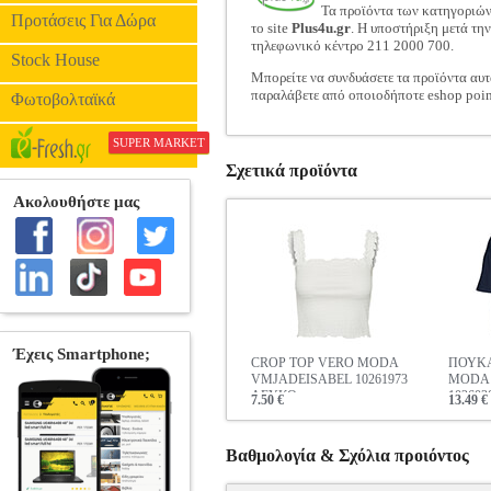
Τα προϊόντα των κατηγοριώ
Προτάσεις Για Δώρα
το site
Plus4u.gr
. Η υποστήριξη μετά τη
τηλεφωνικό κέντρο 211 2000 700.
Stock House
Μπορείτε να συνδυάσετε τα προϊόντα αυτ
παραλάβετε από οποιοδήποτε eshop poin
Φωτοβολταϊκά
SUPER MARKET
Σχετικά προϊόντα
CROP TOP VERO MODA
ΠΟΥΚ
VMJADEISABEL 10261973
MODA 
ΛΕΥΚΟ
10260
7.50 €
13.49 €
Βαθμολογία & Σχόλια προιόντος