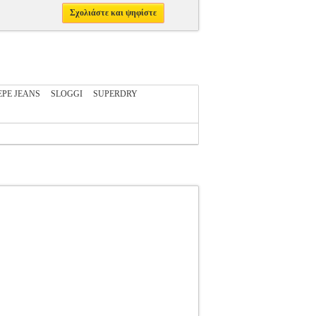
Σχολιάστε και ψηφίστε
EPE JEANS
SLOGGI
SUPERDRY