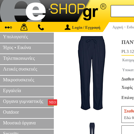
Login / Εγγραφή
Αρχική
>
Ενδυ
Υπολογιστές
ΠΑΝ
Ήχος • Εικόνα
PL3.12
Τηλεπικοινωνίες
Κατηγο
Λευκές συσκευές
Υποκατ
Διαθεσ
Μικροσυσκευές
Χωρίς 
Εργαλεία
Επιλο
Οργανα γυμναστικής
ΝΕΟ
Σταθ
Outdoor
Εδώ θα
Μουσικά όργανα
Security