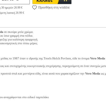
Προσθήκη στη wishlist
η 30 ημερών 26.99 €
μενη λιανική 26.99 €
oda
σε σκούρο μπλε χρώμα.
αι ίσια γραμμή στα πόδια.
σφιξης για καλύτερη εφαρμογή.
 διακοσμητικές στο πίσω μέρος.
μόδας το 1987 όταν ο ιδρυτής της Troels Holch Povlsen, είδε το όνομα
Vero Moda
ιας και επιτυχημένης οικογενειακής επιχείρησης, περιηγούμενη σε έναν συνεχώς με
, προσιτά στυλ και μοντέρνα είδη, είναι αυτά που χαρακτηρίζουν την
Vero Moda
ως μ
ου αναγράφονται στο ειδικό ταμπελάκι