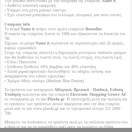
Τζιν μαλακό παντελονάκι με την υπογραφή της εταιρείας
Name it
.
• Διαθέτει κανονική εφαρμογή.
• Υπάρχει στη μέση μαλακό λάστιχο.
• Έχει ελαστικά μπατζάκια στο τελείωμα, πλευρικές και πίσω τσέπες.
Company info
Το brand
Name it
ανήκει στον όμιλο εταιρειών
Bestseller
.
Η πορεία της εταιρείας ξεκινά το 1986 και εδραιώνεται τη δεκαετία του
'90.
Σήμερα, τα ρούχα
Name it
πωλούνται σε περισσότερες από 20 αγορές,
κυρίως ευρωπαϊκές.
Στόχο της εταιρείας αποτελεί η δημιουργία μοντέρνων παιδικών ρούχων
που θα διαθέτουν το σωστό στυλ, τη σωστή στιγμή, στη σωστή τιμή.
• Είδος>Παντελόνι
• Σύνθεση>Σύνθεση: 60% βαμβάκι και 40% ελαστάνη
• Λοιπά χαρακτηριστικά>Ακολουθήστε τις οδηγίες πλύσης που
αναγράφονται στο ειδικό ταμπελάκι
• Χρώμα>Μπλε σκούρο (Medium Blue Denim)
Τα προϊόντα των κατηγοριών
Αθλητικά, Βρεφικά - Παιδικά, Ενδυση
Υπόδηση
πωλούνται από την εταιρεία
Electronic Shopping Greece ΑΕ
σε συνεργασία με το site
Plus4u.gr
. Η υποστήριξη μετά την πώληση και
οι εγγυήσεις των προϊόντων αυτών παρέχονται από την ίδια εταιρεία
μέσα από το site www.plus4u.gr και το τηλεφωνικό κέντρο 211 2000
700.
Μπορείτε να συνδυάσετε τα προϊόντα αυτά με τα υπόλοιπα προϊόντα του
e-shop.gr και να τα παραλάβετε μαζί ώστε να μειώσετε τα έξοδα
αποστολής. Μπορείτε επίσης να παραλάβετε από οποιοδήποτε eshop