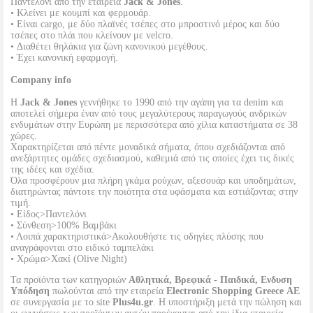
Παντελόνι από την εταιρεία
Jack & Jones
.
• Κλείνει με κουμπί και φερμουάρ.
• Είναι cargo, με δύο πλαϊνές τσέπες στο μπροστινό μέρος και δύο
τσέπες στο πλάι που κλείνουν με velcro.
• Διαθέτει θηλάκια για ζώνη κανονικού μεγέθους.
• Έχει κανονική εφαρμογή.
Company info
Η
Jack & Jones
γεννήθηκε το 1990 από την αγάπη για τα denim και
αποτελεί σήμερα έναν από τους μεγαλύτερους παραγωγούς ανδρικών
ενδυμάτων στην Ευρώπη με περισσότερα από χίλια καταστήματα σε 38
χώρες.
Χαρακτηρίζεται από πέντε μοναδικά σήματα, όπου σχεδιάζονται από
ανεξάρτητες ομάδες σχεδιασμού, καθεμιά από τις οποίες έχει τις δικές
της ιδέες και σχέδια.
Όλα προσφέρουν μια πλήρη γκάμα ρούχων, αξεσουάρ και υποδημάτων,
διατηρώντας πάντοτε την ποιότητα στα υφάσματα και εστιάζοντας στην
τιμή.
• Είδος>Παντελόνι
• Σύνθεση>100% Βαμβάκι
• Λοιπά χαρακτηριστικά>Ακολουθήστε τις οδηγίες πλύσης που
αναγράφονται στο ειδικό ταμπελάκι
• Χρώμα>Χακί (Olive Night)
Τα προϊόντα των κατηγοριών
Αθλητικά, Βρεφικά - Παιδικά, Ενδυση
Υπόδηση
πωλούνται από την εταιρεία
Electronic Shopping Greece ΑΕ
σε συνεργασία με το site
Plus4u.gr
. Η υποστήριξη μετά την πώληση και