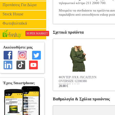
τηλεφωνικό κέντρο 211 2000 700.
Προτάσεις Για Δώρα
Μπορείτε να συνδυάσετε τα προϊόντα αυτ
Stock House
παραλάβετε από οποιοδήποτε eshop poin
Φωτοβολταϊκά
Σχετικά προϊόντα
SUPER MARKET
ΦΟΥΤΕΡ JJXX JXCAITLYN
OVERSIZE 12200380
ΣΚΟΥΡΟ ΛΑΔΙ
20.00 €
Βαθμολογία & Σχόλια προιόντος