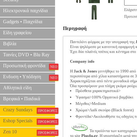
Ελάχιστ
Ηλεκτρονικά παιχνίδια
Προτεινό
Gadgets • Παιχνίδια
Περιγραφή
Είδη γραφείου
Παντελόνι φόρμας με την υπογραφή της
Βιβλία
Είναι ψηλόμεσο με κανονική εφαρμογή κα
Έχει δύο πλαϊνές τσέπες και κέντημα στ
Ταινίες DVD • Blu Ray
Company info
Προσωπική φροντίδα
ΝΕΟ
Η
Jack & Jones
γεννήθηκε το 1990 από 
περισσότερα από χίλια καταστήματα σε 3
Ενδυση • Υπόδηση
ΝΕΟ
Χαρακτηρίζεται από πέντε μοναδικά σήματ
Όλα προσφέρουν μια πλήρη γκάμα ρούχων
Αθλητικά είδη
Πρόσθετα χαρακτηριστικά>
Ύφασμα>100% Οργανικό βαμβάκι
Βρεφικά • Παιδικά
Μέγεθος>Medium
Crazy Sundays
Χρώμα>Λαδί σκούρο (Black forest)
ΠΡΟΣΦΟΡΕΣ
Φροντίδα>Ακολουθήστε τις οδηγίες π
Eshop Specials
ΠΡΟΣΦΟΡΕΣ
Τα προϊόντα των κατηγοριώ
Zen 10
ΠΡΟΣΦΟΡΕΣ
το site
Plus4u.gr
. Η υποστήριξη μετά τη