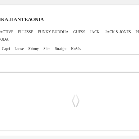
ΝΑΙΚΑ-ΠΑΝΤΕΛΟΝΙΑ
ACTIVE
ELLESSE
FUNKY BUDDHA
GUESS
JACK
JACK & JONES
P
MODA
Capri
Loose
Skinny
Slim
Straight
Κολάν
LLA HW REGULAR 12200383 ΣΚΟΥΡΟ ΛΑΔΙ (M)
PL3.122229
Κατηγορία: ΓΥΝΑΙΚΑ-ΠΑΝΤΕΛΟΝΙΑ •JACK & JONES στην κατη