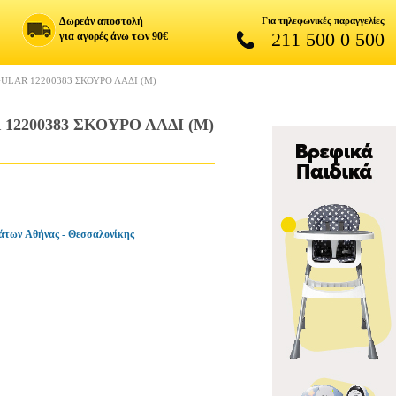
Δωρεάν αποστολή
Για τηλεφωνικές παραγγελίες
211 500 0 500
για αγορές άνω των 90€
LAR 12200383 ΣΚΟΥΡΟ ΛΑΔΙ (M)
2200383 ΣΚΟΥΡΟ ΛΑΔΙ (M)
άτων Αθήνας - Θεσσαλονίκης