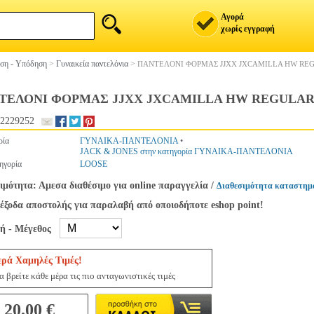
Αγορά
χωρίς εγγραφή
ση - Υπόδηση
>
Γυναικεία παντελόνια
>
ΠΑΝΤΕΛΟΝΙ ΦΟΡΜΑΣ JJXX JXCAMILLA HW REGU
ΤΕΛΟΝΙ ΦΟΡΜΑΣ JJXX JXCAMILLA HW REGULAR 1
2229252
ρία
ΓΥΝΑΙΚΑ-ΠΑΝΤΕΛΟΝΙΑ
•
JACK & JONES στην κατηγορία ΓΥΝΑΙΚΑ-ΠΑΝΤΕΛΟΝΙΑ
ηγορία
LOOSE
ιμότητα: Αμεσα διαθέσιμο για online παραγγελία
/
Διαθεσιμότητα καταστημ
έξοδα αποστολής για παραλαβή από οποιοδήποτε eshop point!
γή - Μέγεθος
ερά Χαμηλές Τιμές!
 βρείτε κάθε μέρα τις πιο ανταγωνιστικές τιμές
20.00 €