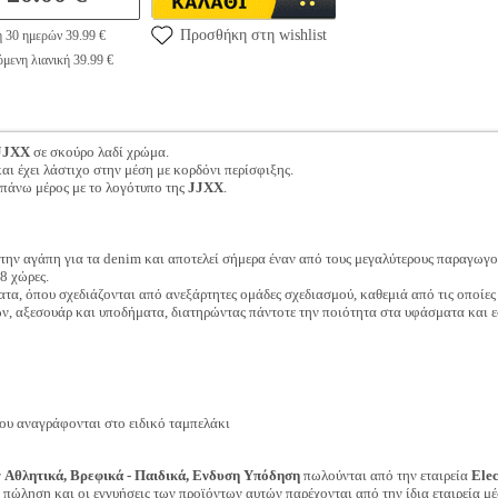
Προσθήκη στη wishlist
η 30 ημερών 39.99 €
μενη λιανική 39.99 €
JJXX
σε σκούρο λαδί χρώμα.
ι έχει λάστιχο στην μέση με κορδόνι περίσφιξης.
ο πάνω μέρος με το λογότυπο της
JJXX
.
την αγάπη για τα denim και αποτελεί σήμερα έναν από τους μεγαλύτερους παραγωγ
8 χώρες.
α, όπου σχεδιάζονται από ανεξάρτητες ομάδες σχεδιασμού, καθεμιά από τις οποίες έχε
, αξεσουάρ και υποδήματα, διατηρώντας πάντοτε την ποιότητα στα υφάσματα και εσ
ου αναγράφονται στο ειδικό ταμπελάκι
ν
Αθλητικά, Βρεφικά - Παιδικά, Ενδυση Υπόδηση
πωλούνται από την εταιρεία
Ele
ν πώληση και οι εγγυήσεις των προϊόντων αυτών παρέχονται από την ίδια εταιρεία μέ