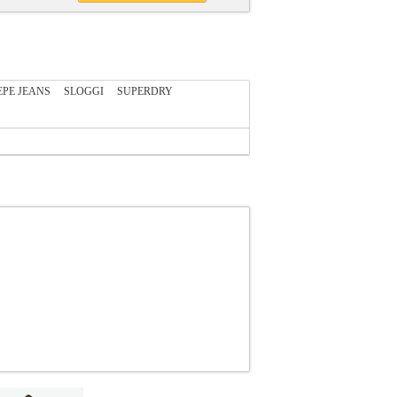
EPE JEANS
SLOGGI
SUPERDRY
252
PL3.122229252
JACK & JONES
JACK &
γορία ΓΥΝΑΙΚΑ-ΠΑΝΤΕΛΟΝΙΑ Παντελόνι