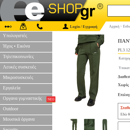
Login / Εγγραφή
Αρχική
>
Ενδυ
Υπολογιστές
ΠΑΝ
Ήχος • Εικόνα
PL3.12
Τηλεπικοινωνίες
Κατηγο
Λευκές συσκευές
Υποκατ
Διαθεσ
Μικροσυσκευές
Χωρίς 
Εργαλεία
Επιλο
Οργανα γυμναστικής
ΝΕΟ
Σταθ
Outdoor
Εδώ θα
Μουσικά όργανα
Security