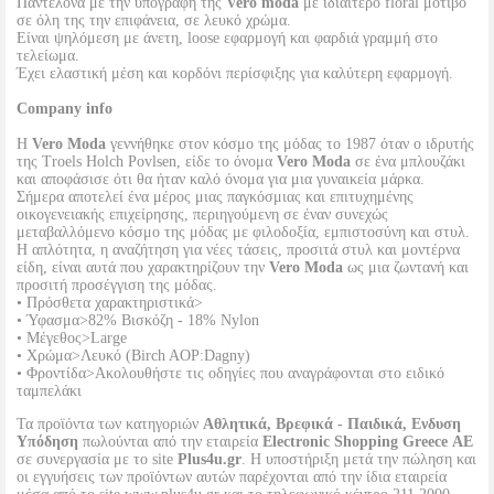
Παντελόνα με την υπογραφή της
Vero moda
με ιδιαίτερο floral μοτίβο
σε όλη της την επιφάνεια, σε λευκό χρώμα.
Είναι ψηλόμεση με άνετη, loose εφαρμογή και φαρδιά γραμμή στο
τελείωμα.
Έχει ελαστική μέση και κορδόνι περίσφιξης για καλύτερη εφαρμογή.
Company info
Η
Vero Moda
γεννήθηκε στον κόσμο της μόδας το 1987 όταν ο ιδρυτής
της Troels Holch Povlsen, είδε το όνομα
Vero Moda
σε ένα μπλουζάκι
και αποφάσισε ότι θα ήταν καλό όνομα για μια γυναικεία μάρκα.
Σήμερα αποτελεί ένα μέρος μιας παγκόσμιας και επιτυχημένης
οικογενειακής επιχείρησης, περιηγούμενη σε έναν συνεχώς
μεταβαλλόμενο κόσμο της μόδας με φιλοδοξία, εμπιστοσύνη και στυλ.
Η απλότητα, η αναζήτηση για νέες τάσεις, προσιτά στυλ και μοντέρνα
είδη, είναι αυτά που χαρακτηρίζουν την
Vero Moda
ως μια ζωντανή και
προσιτή προσέγγιση της μόδας.
• Πρόσθετα χαρακτηριστικά>
• Ύφασμα>82% Βισκόζη - 18% Nylon
• Μέγεθος>Large
• Χρώμα>Λευκό (Birch AOP:Dagny)
• Φροντίδα>Ακολουθήστε τις οδηγίες που αναγράφονται στο ειδικό
ταμπελάκι
Τα προϊόντα των κατηγοριών
Αθλητικά, Βρεφικά - Παιδικά, Ενδυση
Υπόδηση
πωλούνται από την εταιρεία
Electronic Shopping Greece ΑΕ
σε συνεργασία με το site
Plus4u.gr
. Η υποστήριξη μετά την πώληση και
οι εγγυήσεις των προϊόντων αυτών παρέχονται από την ίδια εταιρεία