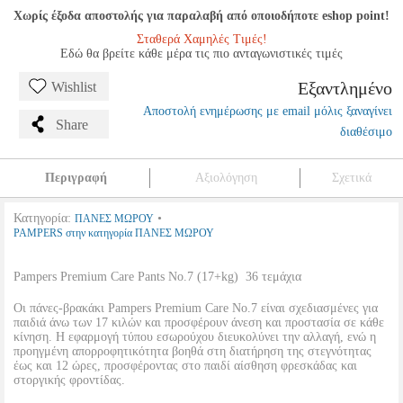
Χωρίς έξοδα αποστολής για παραλαβή από οποιοδήποτε eshop point!
Σταθερά Χαμηλές Τιμές!
Εδώ θα βρείτε κάθε μέρα τις πιο ανταγωνιστικές τιμές
Εξαντλημένο
Wishlist
Αποστολή ενημέρωσης με email μόλις ξαναγίνει
Share
διαθέσιμο
Περιγραφή
Αξιολόγηση
Σχετικά
Κατηγορία:
•
ΠΑΝΕΣ ΜΩΡΟΥ
PAMPERS στην κατηγορία ΠΑΝΕΣ ΜΩΡΟΥ
Pampers Premium Care Pants No.7 (17+kg)  36 τεμάχια
Οι πάνες-βρακάκι Pampers Premium Care No.7 είναι σχεδιασμένες για
παιδιά άνω των 17 κιλών και προσφέρουν άνεση και προστασία σε κάθε
κίνηση. Η εφαρμογή τύπου εσωρούχου διευκολύνει την αλλαγή, ενώ η
προηγμένη απορροφητικότητα βοηθά στη διατήρηση της στεγνότητας
έως και 12 ώρες, προσφέροντας στο παιδί αίσθηση φρεσκάδας και
στοργικής φροντίδας.