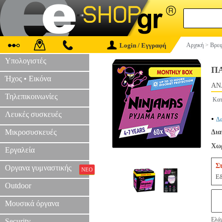
Login / Εγγραφή
Αρχική
>
Βρεφ
Υπολογιστές
ΠΑ
Ήχος • Εικόνα
AN
Τηλεπικοινωνίες
Κατ
Λευκές συσκευές
•
Δε
Μικροσυσκευές
Δια
Χωρ
Εργαλεία
Σ
Οργανα γυμναστικής
ΝΕΟ
Εδ
Outdoor
Μουσικά όργανα
Ελάχ
Security