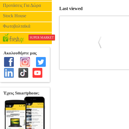
Προτάσεις Για Δώρα
Last viewed
Stock House
Φωτοβολταϊκά
SUPER MARKET
ΠΑΝΕΣ ΒΡΑΚΑΚΙ PAMPERS NINJ
ΠΑΝΕΣ ΜΩΡΟΥ •PAMPERS στην κατη
απορροφά την υγρασία στη στιγμή για ι
και τεντώνεται, για να ταιριάζει καλύτ
για διακριτική εμπειρία. Δερ