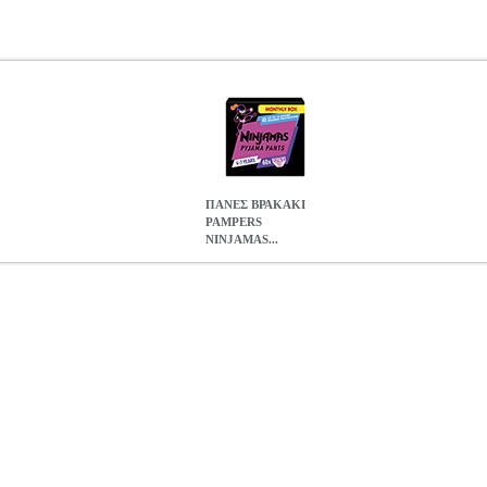
ΠΑΝΕΣ ΒΡΑΚΑΚΙ
PAMPERS
NINJAMAS...
AMAS 4-7Y 60ΤΜΧ GIRL
ANA.PNS0216
ANA.PNS0216
PAMPE
γορία ΠΑΝΕΣ ΜΩΡΟΥ Πάνες Βρακάκι Νυκτός NINJAMAS, η τεχνο
σχυρή προστασία και στεγνότητα. Η ελαστική ζώνη 360μοιρών FormFi
ερα στα μεγαλύτερα παιδιά, όπως συμβαίνει με τα κανονικά εσώρουχα.
ματολογικά ελεγμένες.• OEM: 80756321
ΠΑΝΕΣ ΒΡΑΚΑΚΙ PAMPERS
21.60