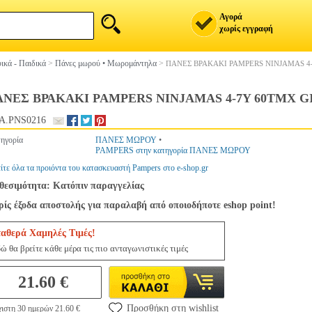
Αγορά
χωρίς εγγραφή
ικά - Παιδικά
>
Πάνες μωρού • Μωρομάντηλα
>
ΠΑΝΕΣ ΒΡΑΚΑΚΙ PAMPERS NINJAMAS 4
ΝΕΣ ΒΡΑΚΑΚΙ PAMPERS NINJAMAS 4-7Y 60ΤΜΧ G
A.PNS0216
ηγορία
ΠΑΝΕΣ ΜΩΡΟΥ
•
PAMPERS στην κατηγορία ΠΑΝΕΣ ΜΩΡΟΥ
ίτε όλα τα προιόντα του κατασκευαστή Pampers στο e-shop.gr
θεσιμότητα: Κατόπιν παραγγελίας
ίς έξοδα αποστολής για παραλαβή από οποιοδήποτε eshop point!
ταθερά Χαμηλές Τιμές!
ώ θα βρείτε κάθε μέρα τις πιο ανταγωνιστικές τιμές
21.60 €
Προσθήκη στη wishlist
ιστη 30 ημερών 21.60 €