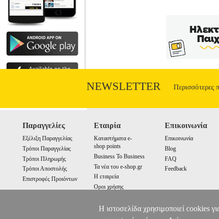
NEWSLETTER
Περισσότερες 
Παραγγελίες
Εταιρία
Επικοινωνία
Εξέλιξη Παραγγελίας
Καταστήματα e-
Επικοινωνία
shop points
Τρόποι Παραγγελίας
Blog
Business To Business
Τρόποι Πληρωμής
FAQ
Τα νέα του e-shop.gr
Τρόποι Αποστολής
Feedback
Η εταιρεία
Επιστροφές Προιόντων
Οροι χρήσης
Cookies
Η ιστοσελίδα χρησιμοποιεί cookies γι