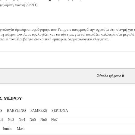
εινόμενη λιανική 29.99 €
ολογία άμεσης απορρόφησης των Pampers απορροφά την υγρασία στη στιγμή για ι
η φόρμα του σώματος λυγίζει και τεντώνεται, για να ταιριάζει καλύτερα στα μεγαλύ
οιεί τον θόρυβο για διακριτική εμπειρία. Δερματολογικά ελεγμένες.
Σύνολο ψήφων: 0
ΝΕΣ ΜΩΡΟΥ
IS
BABYLINO
PAMPERS
SEPTONA
ο2
No3
Nο4
Nο5
Nο6
No7
Jumbo
Maxi