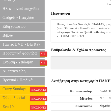
Προτ
Ηλεκτρονικά παιχνίδια
Περιγραφή
Gadgets • Παιχνίδια
Πάνες Βρακάκι Νυκτός NINJAMAS, η τεχν
Είδη γραφείου
ζώνη 360μοιρών FormFit που ακολουθεί τ
εσώρουχα. Το υλικό QuietCloth ελαχιστοπ
Βιβλία
OEM:
80756321
Ταινίες DVD • Blu Ray
Βαθμολογία & Σχόλια προιόντος
Προσωπική φροντίδα
ΝΕΟ
Ενδυση • Υπόδηση
ΝΕΟ
Αθλητικά είδη
Βρεφικά • Παιδικά
Αναζήτηση στην κατηγορία ΠΑ
Crazy Sundays
ΠΡΟΣΦΟΡΕΣ
Κατασκευαστής
AGNOT
Eshop Specials
Μέγεθος
Nο1
N
ΠΡΟΣΦΟΡΕΣ
Συσκευασία
Μηνιαία
Zen 10
ΠΡΟΣΦΟΡΕΣ