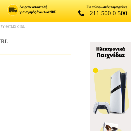
Δωρεάν αποστολή
Για τηλεφωνικές παραγγελίες
211 500 0 500
για αγορές άνω των 90€
-7Y 60ΤΜΧ GIRL
IRL