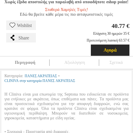
Χωρίς έξοδα αποστολής για παραλαβή από οποιοδήποτε eshop point!
Σταθερά Χαμηλές Τιμές!
Εδώ θα βρείτε κάθε μέρα τις πιο ανταγωνιστικές τιμές
40.77 €
Wishlist
Ελάχιστη 30 ημερών 35 €
Share
Προτεινόμενη λιανική 63.57 €
Αγορά
Περιγραφή
Αξιολόγηση
Σχετικά
Κατηγορία:
•
ΠΑΝΕΣ ΑΚΡΑΤΕΙΑΣ
CLINIVA στην κατηγορία ΠΑΝΕΣ ΑΚΡΑΤΕΙΑΣ
Η Cliniva είναι μια επωνυμία της Septona που ειδικεύεται σε προϊόντα
για ενήλικες με ακράτεια, όπως επιθέματα και πάνες. Τα προϊόντα μας
είναι προσεκτικά σχεδιασμένα για την αποφυγή διαρροών, ενώ σας
κρατάνε σε φόρμα. Όλα τα προϊόντα Cliniva είναι σχεδιασμένα για
υγειονομική περίθαλψη. Μπορούν να διατεθούν σε νοσοκομεία,
γηροκομεία, καταστήματα με είδη υγείας.
• Σιγουριά - Προστασία από διαρροές.