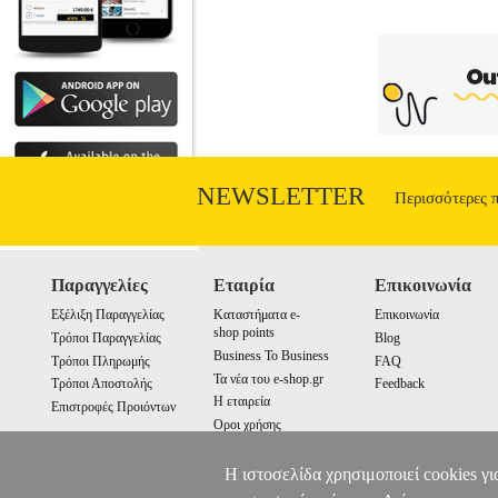
NEWSLETTER
Περισσότερες 
Παραγγελίες
Εταιρία
Επικοινωνία
Εξέλιξη Παραγγελίας
Καταστήματα e-
Επικοινωνία
shop points
Τρόποι Παραγγελίας
Blog
Business To Business
Τρόποι Πληρωμής
FAQ
Τα νέα του e-shop.gr
Τρόποι Αποστολής
Feedback
Η εταιρεία
Επιστροφές Προιόντων
Οροι χρήσης
Cookies
Η ιστοσελίδα χρησιμοποιεί cookies γι