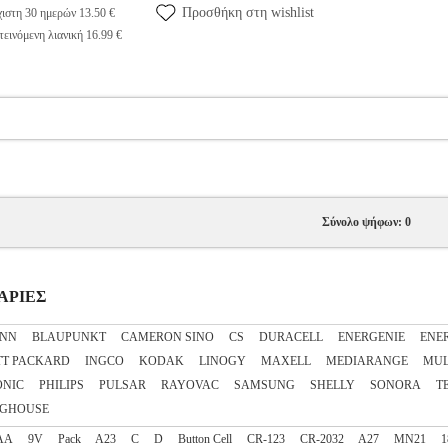
Προσθήκη στη wishlist
ιστη 30 ημερών 13.50 €
εινόμενη λιανική 16.99 €
Σύνολο ψήφων: 0
ΤΑΡΙΕΣ
NN
BLAUPUNKT
CAMERON SINO
CS
DURACELL
ENERGENIE
ENE
TT PACKARD
INGCO
KODAK
LINOGY
MAXELL
MEDIARANGE
MUL
ONIC
PHILIPS
PULSAR
RAYOVAC
SAMSUNG
SHELLY
SONORA
T
NGHOUSE
AA
9V
Pack
A23
C
D
Button Cell
CR-123
CR-2032
A27
MN21
1