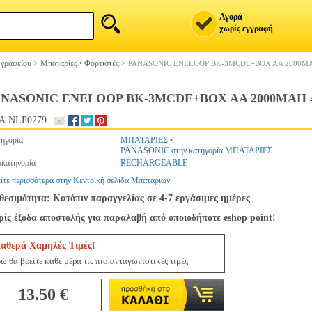
Αγορά
χωρίς εγγραφή
 γραφείου
>
Μπαταρίες • Φορτιστές
>
PANASONIC ENELOOP BK-3MCDE+BOX AA 2000M
ANASONIC ENELOOP BK-3MCDE+BOX AA 2000MAH
A.NLP0279
ηγορία
ΜΠΑΤΑΡΙΕΣ
•
PANASONIC στην κατηγορία ΜΠΑΤΑΡΙΕΣ
κατηγορία
RECHARGEABLE
ίτε περισσότερα στην Κεντρική σελίδα Μπαταριών
θεσιμότητα: Κατόπιν παραγγελίας σε 4-7 εργάσιμες ημέρες
ίς έξοδα αποστολής για παραλαβή από οποιοδήποτε eshop point!
ταθερά Χαμηλές Τιμές!
ώ θα βρείτε κάθε μέρα τις πιο ανταγωνιστικές τιμές
13.50 €