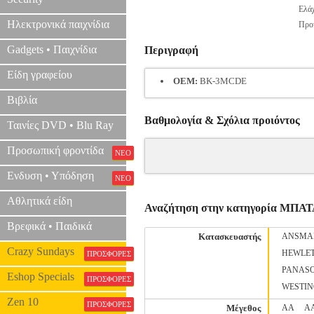
Ελάχ
Ηλεκτρονικά παιχνίδια
Προτ
Gadgets • Παιχνίδια
Περιγραφή
Είδη γραφείου
OEM:
BK-3MCDE
Βιβλία
Βαθμολογία & Σχόλια προιόντος
Ταινίες DVD • Blu Ray
Προσωπική φροντίδα
ΝΕΟ
Ενδυση • Υπόδηση
ΝΕΟ
Αθλητικά είδη
Αναζήτηση στην κατηγορία ΜΠΑ
Βρεφικά • Παιδικά
Κατασκευαστής
ANSMA
Crazy Sundays
HEWLE
ΠΡΟΣΦΟΡΕΣ
PANAS
Eshop Specials
ΠΡΟΣΦΟΡΕΣ
WESTI
Zen 10
ΠΡΟΣΦΟΡΕΣ
Μέγεθος
AA
A