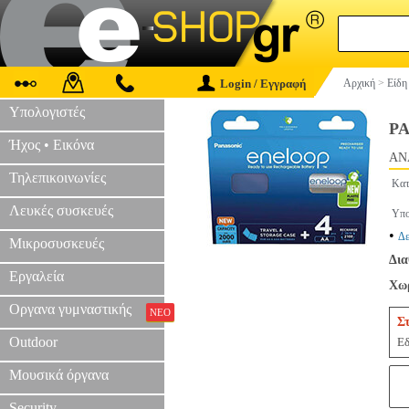
Login / Εγγραφή
Αρχική
>
Είδη
Υπολογιστές
P
Ήχος • Εικόνα
AN
Τηλεπικοινωνίες
Κατ
Λευκές συσκευές
Υπο
•
Δε
Μικροσυσκευές
Δια
Εργαλεία
Χωρ
Οργανα γυμναστικής
ΝΕΟ
Σ
Outdoor
Εδ
Μουσικά όργανα
Security