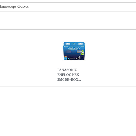
Επαναφορτιζόμενες
PANASONIC
ENELOOP BK-
3MCDE+BOX...
CDE+BOX AA 2000MAH 4ΤΕΜ
ANA.NLP0279
ANA.NLP0279
P
 στην κατηγορία ΜΠΑΤΑΡΙΕΣ • OEM: BK-3MCDE
PANASONIC 
4ΤΕΜ
13.50