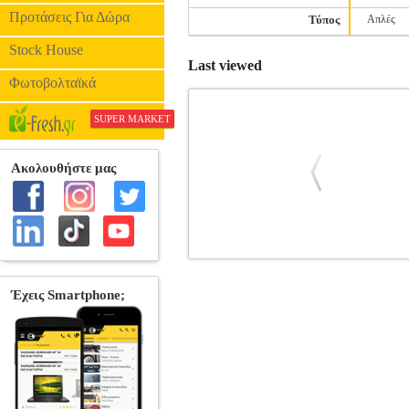
Προτάσεις Για Δώρα
Τύπος
Απλές
Stock House
Last viewed
Φωτοβολταϊκά
SUPER MARKET
PANASONIC ENELOOP BK-3M
Κατηγορία: ΜΠΑΤΑΡΙΕΣ •PANASONIC