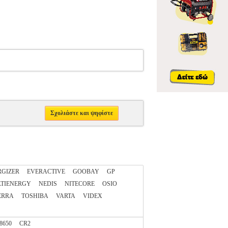
Σχολιάστε και ψηφίστε
RGIZER
EVERACTIVE
GOOBAY
GP
TIENERGY
NEDIS
NITECORE
OSIO
ERRA
TOSHIBA
VARTA
VIDEX
8650
CR2