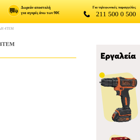
Δωρεάν αποστολή
Για τηλεφωνικές παραγγελίες
211 500 0 500
για αγορές άνω των 90€
AH 4ΤΕΜ
 4ΤΕΜ