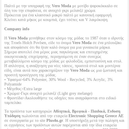
Παλτό με την υπογραφή της
Vero Moda
με μοτίβο ψαροκόκκαλο σε
όλη του την επιφάνεια, σε ανοιχτό γκρι μελανζέ χρώμα.
Πρόκειται για ένα κλασσικό μακρύ παλτό με κανονική εφαρμογή.
Κλείνει κατά μήκος με κουμπιά, έχει τσέπες και V λαιμόκοψη.
Company info
Η
Vero Moda
γεννήθηκε στον κόσμο της μόδας το 1987 όταν ο ιδρυτής
της Troels Holch Povlsen, είδε το όνομα
Vero Moda
σε ένα μπλουζάκι
και αποφάσισε ότι θα ήταν καλό όνομα για μια γυναικεία μάρκα.
Σήμερα αποτελεί ένα μέρος μιας παγκόσμιας και επιτυχημένης
οικογενειακής επιχείρησης, περιηγούμενη σε έναν συνεχώς
μεταβαλλόμενο κόσμο της μόδας με φιλοδοξία, εμπιστοσύνη και στυλ.
Η απλότητα, η αναζήτηση για νέες τάσεις, προσιτά στυλ και μοντέρνα
είδη, είναι αυτά που χαρακτηρίζουν την
Vero Moda
ως μια ζωντανή και
προσιτή προσέγγιση της μόδας.
• Ύφασμα>64% Polyester, 30% Wool - Recycled, 3% Acrylic, 3%
Polyamide
• Μέγεθος>Extra large
• Χρώμα>Γκρι ανοιχτό μελανζέ (Light grey melange)
• Φροντίδα>Ακολουθήστε τις οδηγίες που αναγράφονται στο ειδικό
ταμπελάκι
Τα προϊόντα των κατηγοριών
Αθλητικά, Βρεφικά - Παιδικά, Ενδυση
Υπόδηση
πωλούνται από την εταιρεία
Electronic Shopping Greece ΑΕ
σε συνεργασία με το site
Plus4u.gr
. Η υποστήριξη μετά την πώληση και
οι εγγυήσεις των προϊόντων αυτών παρέχονται από την ίδια εταιρεία