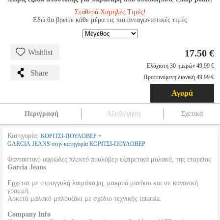
Σταθερά Χαμηλές Τιμές!
Εδώ θα βρείτε κάθε μέρα τις πιο ανταγωνιστικές τιμές
17.50 €
Wishlist
Ελάχιστη 30 ημερών 49.99 €
Share
Προτεινόμενη λιανική 49.99 €
Αγορά
Περιγραφή
Αξιολόγηση
Σχετικά
Κατηγορία:
•
ΚΟΡΙΤΣΙ-ΠΟΥΛΟΒΕΡ
GARCIA JEANS στην κατηγορία ΚΟΡΙΤΣΙ-ΠΟΥΛΟΒΕΡ
Φανταστικό αφρώδες πλεκτό πουλόβερ εξαιρετικά μαλακό, της εταρείας
Garcia Jeans
.
Ερχεται με στρογγυλή λαιμόκοψη, μακρυά μανίκια και σε κανονική
γραμμή.
Αρκετά μαλακό μπλουζάκι με σχέδιο τεχνικής intarsia.
Company Info