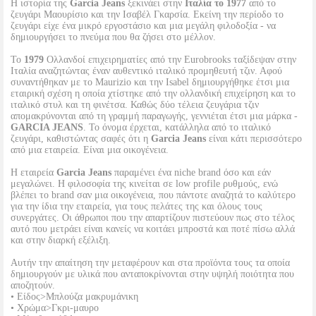
H ιστορία της
Garcia Jeans
ξεκινάει στην
Ιταλία το 1977
από το
ζευγάρι Μαουρίσιο και την Ισαβέλ Γκαρσία. Εκείνη την περίοδο το
ζευγάρι είχε ένα μικρό εργοστάσιο και μια μεγάλη φιλοδοξία - να
δημιουργήσει το πνεύμα που θα ζήσει στο μέλλον.
Το
1979
Ολλανδοί επιχειρηματίες από την Eurobrooks ταξίδεψαν στην
Ιταλία αναζητώντας έναν αυθεντικό ιταλικό προμηθευτή τζιν. Αφού
συναντήθηκαν με το Maurizio και την Isabel δημιουργήθηκε έτσι μια
εταιρική σχέση η οποία χτίστηκε από την ολλανδική επιχείρηση και το
ιταλικό στυλ και τη φινέτσα. Καθώς δύο τέλεια ζευγάρια τζιν
απομακρύνονται από τη γραμμή παραγωγής, γεννιέται έτσι μια μάρκα -
GARCIA JEANS
. Το όνομα έρχεται, κατάλληλα από το ιταλικό
ζευγάρι, καθιστώντας σαφές ότι η
Garcia Jeans
είναι κάτι περισσότερο
από μια εταιρεία. Είναι μια οικογένεια.
Η εταιρεία
Garcia Jeans
παραμένει ένα niche brand όσο και εάν
μεγαλώνει. Η φιλοσοφία της κινείται σε low profile ρυθμούς, ενώ
βλέπει το brand σαν μια οικογένεια, που πάντοτε αναζητά το καλύτερο
για την ίδια την εταιρεία, για τους πελάτες της και όλους τους
συνεργάτες. Οι άθρωποι που την απαρτίζουν πιστεύουν πως στο τέλος
αυτό που μετράει είναι κανείς να κοιτάει μπροστά και ποτέ πίσω αλλά
και στην διαρκή εξέλιξη.
Αυτήν την απαίτηση την μεταφέρουν και στα προϊόντα τους τα οποία
δημιουργούν με υλικά που ανταποκρίνονται στην υψηλή ποιότητα που
αποζητούν.
• Είδος>Μπλούζα μακρυμάνικη
• Χρώμα>Γκρι-μαυρο