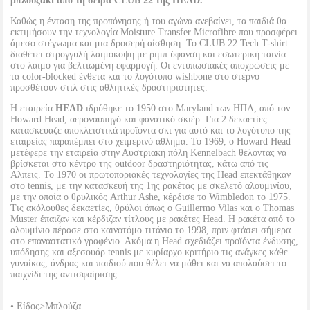
μπλουζάκι από τη σειρά CLUB 22 της HEAD.
Καθώς η ένταση της προπόνησης ή του αγώνα ανεβαίνει, τα παιδιά θα
εκτιμήσουν την τεχνολογία Moisture Transfer Microfibre που προσφέρει
άμεσο στέγνωμα και μια δροσερή αίσθηση. Το CLUB 22 Tech T-shirt
διαθέτει στρογγυλή λαιμόκοψη με ριμπ ύφανση και εσωτερική ταινία
στο λαιμό για βελτιωμένη εφαρμογή. Οι εντυπωσιακές αποχρώσεις με
τα color-blocked ένθετα και το λογότυπο wishbone στο στέρνο
προσθέτουν στιλ στις αθλητικές δραστηριότητες.
Η εταιρεία
HEAD
ιδρύθηκε το 1950 στο Maryland των ΗΠΑ, από τον
Howard Head, αεροναυπηγό και φανατικό σκιέρ. Για 2 δεκαετίες
κατασκεύαζε αποκλειστικά προϊόντα σκι για αυτό και το λογότυπο της
εταιρείας παραπέμπει στο χειμερινό άθλημα. Το 1969, ο Howard Head
μετέφερε την εταιρεία στην Αυστριακή πόλη Kennelbach θέλοντας να
βρίσκεται στο κέντρο της outdoor δραστηριότητας, κάτω από τις
Αλπεις. Το 1970 οι πρωτοποριακές τεχνολογίες της Head επεκτάθηκαν
στο tennis, με την κατασκευή της 1ης ρακέτας με σκελετό αλουμινίου,
με την οποία ο θρυλικός Arthur Ashe, κέρδισε το Wimbledon το 1975.
Τις ακόλουθες δεκαετίες, θρύλοι όπως ο Guillermo Vilas και ο Thomas
Muster έπαιζαν και κέρδιζαν τίτλους με ρακέτες Head. Η ρακέτα από το
αλουμίνιο πέρασε στο καινοτόμο τιτάνιο το 1998, πριν φτάσει σήμερα
στο επαναστατικό γραφένιο. Ακόμα η Head σχεδιάζει προϊόντα ένδυσης,
υπόδησης και αξεσουάρ tennis με κυρίαρχο κριτήριο τις ανάγκες κάθε
γυναίκας, άνδρας και παιδιού που θέλει να μάθει και να απολαύσει το
παιχνίδι της αντισφαίρισης.
• Είδος>Μπλούζα