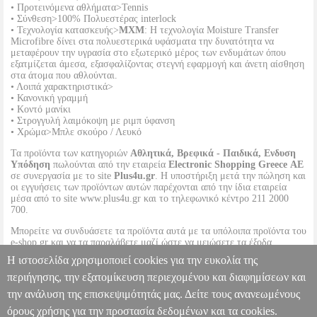
• Προτεινόμενα αθλήματα>Tennis
• Σύνθεση>100% Πολυεστέρας interlock
• Τεχνολογία κατασκευής>
MXM
: Η τεχνολογία Moisture Transfer
Microfibre δίνει στα πολυεστερικά υφάσματα την δυνατότητα να
μεταφέρουν την υγρασία στο εξωτερικό μέρος των ενδυμάτων όπου
εξατμίζεται άμεσα, εξασφαλίζοντας στεγνή εφαρμογή και άνετη αίσθηση
στα άτομα που αθλούνται.
• Λοιπά χαρακτηριστικά>
• Κανονική γραμμή
• Κοντό μανίκι
• Στρογγυλή λαιμόκοψη με ριμπ ύφανση
• Χρώμα>Μπλε σκούρο / Λευκό
Τα προϊόντα των κατηγοριών
Αθλητικά, Βρεφικά - Παιδικά, Ενδυση
Υπόδηση
πωλούνται από την εταιρεία
Electronic Shopping Greece ΑΕ
σε συνεργασία με το site
Plus4u.gr
. Η υποστήριξη μετά την πώληση και
οι εγγυήσεις των προϊόντων αυτών παρέχονται από την ίδια εταιρεία
μέσα από το site www.plus4u.gr και το τηλεφωνικό κέντρο 211 2000
700.
Μπορείτε να συνδυάσετε τα προϊόντα αυτά με τα υπόλοιπα προϊόντα του
e-shop.gr και να τα παραλάβετε μαζί ώστε να μειώσετε τα έξοδα
αποστολής. Μπορείτε επίσης να παραλάβετε από οποιοδήποτε eshop
Η ιστοσελίδα χρησιμοποιεί cookies για την ευκολία της
point με μηδενικά έξοδα αποστολής ανεξαρτήτως ύψους παραγγελίας!
περιήγησης, την εξατομίκευση περιεχομένου και διαφημίσεων και
την ανάλυση της επισκεψιμότητάς μας. Δείτε τους ανανεωμένους
ΠΑΙΔΙΚΗ ΜΠΛΟΥΖΑ HEAD CLUB 22 TECH T-SHIRT BOYS
ΜΠΛΕ ΣΚΟΥΡΟ (140 CM)
PL2.138132563
PL2.138132563
HEAD
όρους χρήσης για την προστασία δεδομένων και τα cookies.