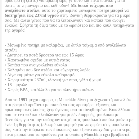
δροσερό (ή ζεστό) για αρκετή ώρα, γι' αυτό και είναι ιδανικό για το
σπίτι, το νηπιαγωγείο και καθ' οδόν!
Με διπλό τοίχωμα από
ανοξείδωτο ατσάλι
, αυτό το χαριτωμένο μονωμένο ποτήρι
μπορεί να
διατηρήσει έως 237ml υγρού
στην ιδανική θερμοκρασία για τα μικρά
σας. Με αυτιά γάτας που θα τα ξετρελάνουν και καπάκι που ανοίγει
εύκολα. Σβήστε τη δίψα τους με το ωραιότερο και πιο κουλ ποτήρι-γάτα
της αγοράς!
• Μονωμένο ποτήρι με καλαμάκι, με διπλό τοίχωμα από ανοξείδωτο
ατσάλι
• Διατηρεί τα ποτά δροσερά για έως 15 ώρες
• Χαριτωμένο σχέδιο με αυτιά γάτας
• Καπάκι που ανοιγοκλείνει εύκολα
• Καλαμάκι που δεν στάζει και εύχρηστες λαβές
• Λίγα κομμάτια για εύκολο καθαρισμό
• Χωρητικότητα 237ml, ιδανική για νερό, γάλα ή χυμό
• 18+ μηνών
• Χωρίς BPA, κατάλληλο για το πλυντήριο πιάτων.
Από το
1991
μέχρι σήμερα, η Munchkin δίνει μια ξεχωριστή «πινελιά»
στα βρεφικά προϊόντα με σκοπό να σας προσφέρει έξυπνες και
πρωτοποριακές λύσεις, ξεφεύγοντας από τα συνηθισμένα. Κυπελλάκια
που με ένα «κλικ» κλειδώνουν για μηδέν διαρροές, μπολάκια με
βεντούζες για να μην υπάρχουν ατυχήματα, φουσκωτό παπάκι-μπάνιο με
ένδειξη θερμότητας (ελαφρύ και φορητό για να χωράει στις αποσκευές
σας κατά την διάρκεια των διακοπών) και έξυπνα παιχνίδια για το νερό,
είναι μερικά από τα προϊόντα για τα οποία η Munchkin
εχει βραβευτεί