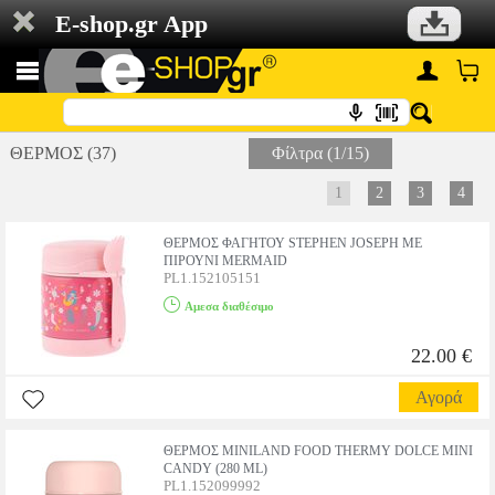
E-shop.gr App
ΘΕΡΜΟΣ (37)
Φίλτρα (1/15)
1
2
3
4
ΘΕΡΜΟΣ ΦΑΓΗΤΟΥ STEPHEN JOSEPH ME
ΠΙΡΟΥΝΙ MERMAID
PL1.152105151
Αμεσα διαθέσιμο
22.00 €
Αγορά
ΘΕΡΜΟΣ MINILAND FOOD THERMY DOLCE MINI
CANDY (280 ML)
PL1.152099992