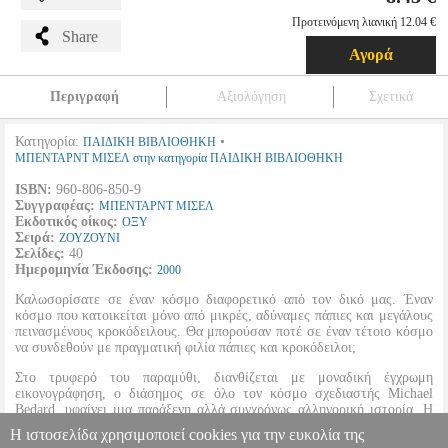
Προτεινόμενη λιανική 12.04 €
Share
Αγορά
Περιγραφή
Αξιολόγηση
Σχετικά
Κατηγορία:
•
ΠΑΙΔΙΚΗ ΒΙΒΛΙΟΘΗΚΗ
ΜΠΕΝΤΑΡΝΤ ΜΙΣΕΛ στην κατηγορία ΠΑΙΔΙΚΗ ΒΙΒΛΙΟΘΗΚΗ
ISBN:
960-806-850-9
Συγγραφέας:
ΜΠΕΝΤΑΡΝΤ ΜΙΣΕΛ
Εκδοτικός οίκος:
ΟΞΥ
Σειρά:
ΖΟΥΖΟΥΝΙ
Σελίδες:
40
Ημερομηνία Έκδοσης:
2000
Καλωσορίσατε σε έναν κόσμο διαφορετικό από τον δικό μας. Έναν
κόσμο που κατοικείται μόνο από μικρές, αδύναμες πάπιες και μεγάλους
πεινασμένους κροκόδειλους. Θα μπορούσαν ποτέ σε έναν τέτοιο κόσμο
να συνδεθούν με πραγματική φιλία πάπιες και κροκόδειλοι;
Στο τρυφερό του παραμύθι, διανθίζεται με μοναδική έγχρωμη
εικονογράφηση, ο διάσημος σε όλο τον κόσμο σχεδιαστής Michael
Bedard, υφαίνει μια παράξενη αλλά συγχρόνως αλληγορική ιστορία. Η
παγίδα για παπιά αποτελεί έναν ξεχωριστό ύμνο στη φιλία και στο
Η ιστοσελίδα χρησιμοποιεί cookies για την ευκολία της
δικαίωμα να ορίζεις μόνος σου τη ζωή σου.