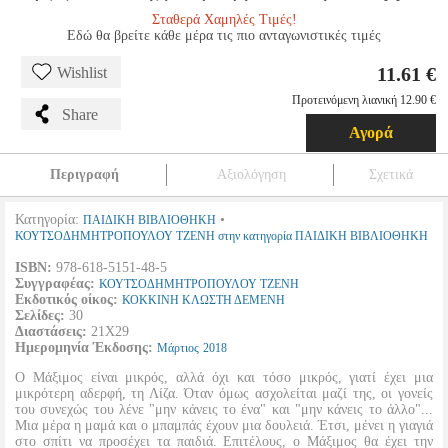
Σταθερά Χαμηλές Τιμές!
Εδώ θα βρείτε κάθε μέρα τις πιο ανταγωνιστικές τιμές
11.61 €
Wishlist
Προτεινόμενη λιανική 12.90 €
Share
Αγορά
Περιγραφή
Αξιολόγηση
Σχετικά
Κατηγορία:
•
ΠΑΙΔΙΚΗ ΒΙΒΛΙΟΘΗΚΗ
ΚΟΥΤΣΟΔΗΜΗΤΡΟΠΟΥΛΟΥ ΤΖΕΝΗ στην κατηγορία ΠΑΙΔΙΚΗ ΒΙΒΛΙΟΘΗΚΗ
ISBN:
978-618-5151-48-5
Συγγραφέας:
ΚΟΥΤΣΟΔΗΜΗΤΡΟΠΟΥΛΟΥ ΤΖΕΝΗ
Εκδοτικός οίκος:
ΚΟΚΚΙΝΗ ΚΛΩΣΤΗ ΔΕΜΕΝΗ
Σελίδες:
30
Διαστάσεις:
21Χ29
Ημερομηνία Έκδοσης:
Μάρτιος
2018
Ο Μάξιμος είναι μικρός, αλλά όχι και τόσο μικρός, γιατί έχει μια
μικρότερη αδερφή, τη Λίζα. Όταν όμως ασχολείται μαζί της, οι γονείς
του συνεχώς του λένε "μην κάνεις το ένα" και "μην κάνεις το άλλο"...
Μια μέρα η μαμά και ο μπαμπάς έχουν μια δουλειά. Έτσι, μένει η γιαγιά
στο σπίτι να προσέχει τα παιδιά. Επιτέλους, ο Μάξιμος θα έχει την