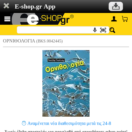
E-shop.gr App
ΟΡΝΙΘΟΛΟΓΙΑ
(BKS.0042445)
Αναμένεται νέα διαθεσιμότητα μετά τις 24-8
Χωρίς έξοδα αποστολής για παραλαβή από οποιοδήποτε eshop point!