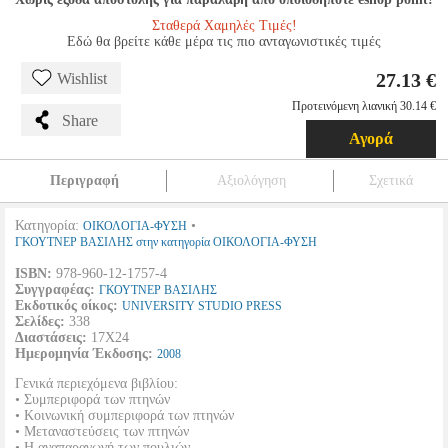
Σταθερά Χαμηλές Τιμές!
Εδώ θα βρείτε κάθε μέρα τις πιο ανταγωνιστικές τιμές
27.13 €
Wishlist
Προτεινόμενη λιανική 30.14 €
Share
Αγορά
Περιγραφή
Αξιολόγηση
Σχετικά
Κατηγορία:
•
ΟΙΚΟΛΟΓΙΑ-ΦΥΣΗ
ΓΚΟΥΤΝΕΡ ΒΑΣΙΛΗΣ στην κατηγορία ΟΙΚΟΛΟΓΙΑ-ΦΥΣΗ
ISBN:
978-960-12-1757-4
Συγγραφέας:
ΓΚΟΥΤΝΕΡ ΒΑΣΙΛΗΣ
Εκδοτικός οίκος:
UNIVERSITY STUDIO PRESS
Σελίδες:
338
Διαστάσεις:
17Χ24
Ημερομηνία Έκδοσης:
2008
Γενικά περιεχόμενα βιβλίου:
• Συμπεριφορά των πτηνών
• Κοινωνική συμπεριφορά των πτηνών
• Μεταναστεύσεις των πτηνών
• Η αναπαραγωγή των πουλιών